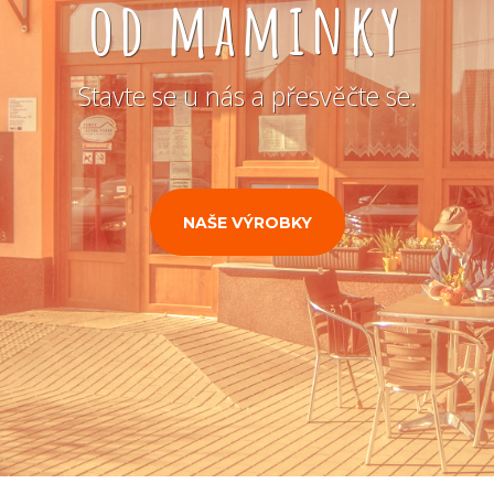
od maminky
Stavte se u nás a přesvěčte se.
NAŠE VÝROBKY