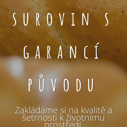
surovin s
garancí
původu
Zakládáme si na kvalitě a
šetrnosti k životnímu
prostředí.