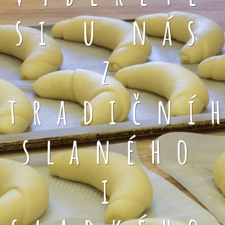
si u nás
z
tradiční
slaného
i