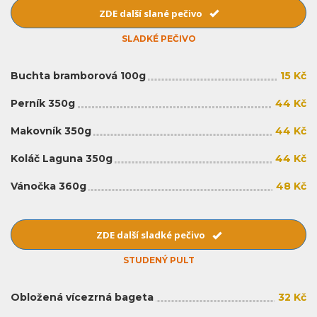
ZDE další slané pečivo
SLADKÉ PEČIVO
Buchta bramborová 100g
15 Kč
Perník 350g
44 Kč
Makovník 350g
44 Kč
Koláč Laguna 350g
44 Kč
Vánočka 360g
48 Kč
ZDE další sladké pečivo
STUDENÝ PULT
Obložená vícezrná bageta
32 Kč