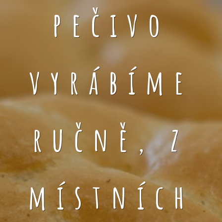
pečivo
vyrábíme
ručně, z
místních