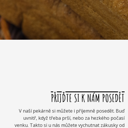
PŘIJĎTE SI K NÁM POSEDĚT
V naší pekárně si můžete i příjemně posedět. Buď
uvnitř, když třeba prší, nebo za hezkého počasí
venku. Takto si u nás můžete vychutnat zákusky od