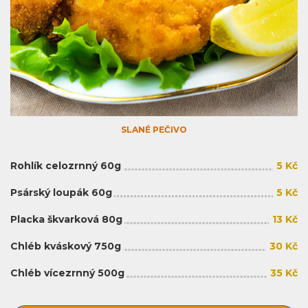
SLANÉ PEČIVO
Rohlík celozrnný 60g
5 Kč
Psárský loupák 60g
5 Kč
Placka škvarková 80g
13 Kč
Chléb kváskový 750g
30 Kč
Chléb vícezrnný 500g
35 Kč