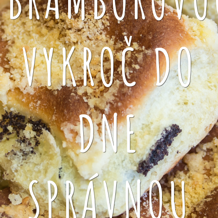
VYKROČ DO
DNE
SPRÁVNOU