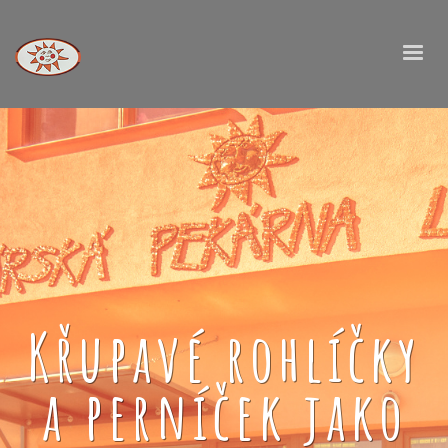
Křupavé rohlíčky
a perníček jako