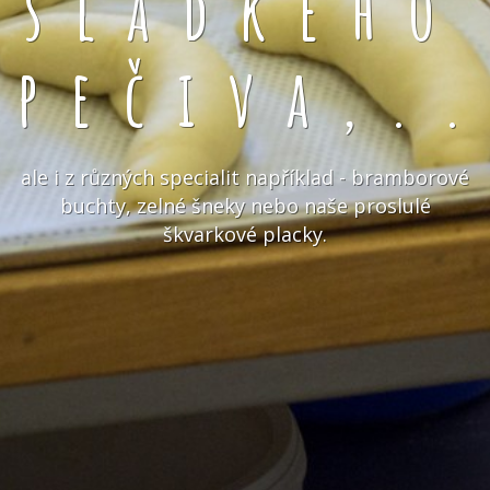
sladkého
pečiva,.
ale i z různých specialit například - bramborové
buchty, zelné šneky nebo naše proslulé
škvarkové placky.