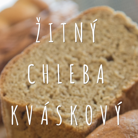
ŽITNÝ
CHLEBA
KVÁSKOVÝ