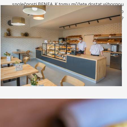
společnosti BENEA. K tomu můžete dostat výbornou
kávou. Nebo si raději dáte zrmzlinový pohár nebo
vynikající točenou zmrzlinu?