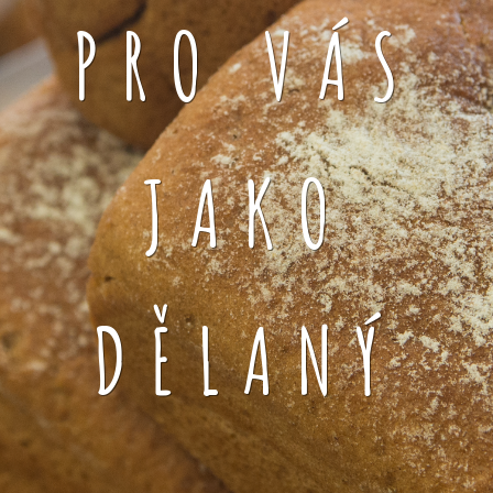
PRO VÁS
JAKO
DĚLANÝ