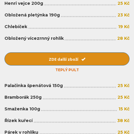
Henri vejce 200g
25 Kč
Obložená pletýnka 190g
23 Kč
Chlebíček
19 Kč
Obložený vícezrnný rohlík
28 Kč
ZDE další zboží
TEPLÝ PULT
Palačinka špenátová 150g
25 Kč
Bramborák 250g
25 Kč
Smaženka 100g
15 Kč
Řízek kuřecí
38 Kč
Párek v rohlíku
25 Kč