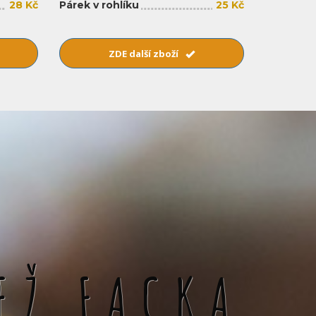
28 Kč
Párek v rohlíku
25 Kč
ZDE další zboží
EŽ FACKA