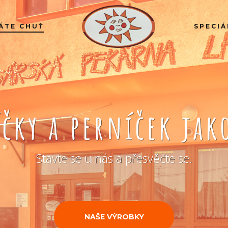
ÁTE CHUŤ
SPECIÁ
íčky a perníček ja
Stavte se u nás a přesvěčte se.
NAŠE VÝROBKY