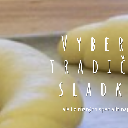
Vybe
tradi
slad
ale i z různých specialit 