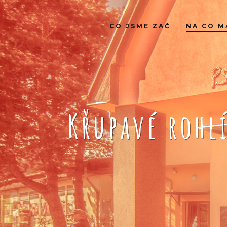
CO JSME ZAČ
NA CO M
Křupavé rohl