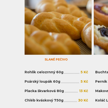
SLANÉ PEČIVO
Rohlík celozrnný 60g
5 Kč
Buchta
Psárský loupák 60g
5 Kč
Perník
Placka škvarková 80g
13 Kč
Makovn
Chléb kváskový 750g
30 Kč
Koláč 