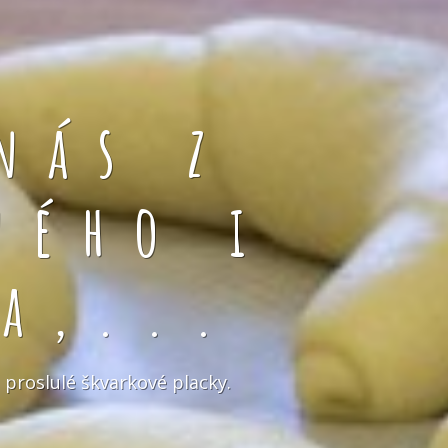
nás z
ného i
a,...
 proslulé škvarkové placky.