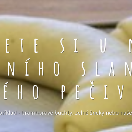
rete si u 
čního sla
kého pečiv
například - bramborové buchty, zelné šneky nebo naše