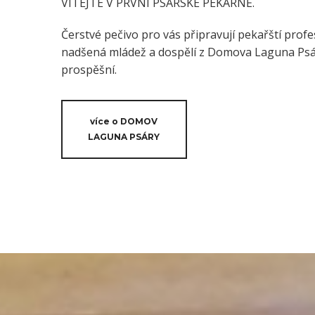
VÍTEJTE V PRVNÍ PSÁRSKÉ PEKÁRNĚ.
Čerstvé pečivo pro vás připravují pekařští profes
nadšená mládež a dospělí z Domova Laguna Psáry
prospěšní.
více o DOMOV
LAGUNA PSÁRY