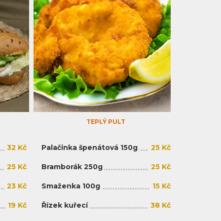
TEPLÝ PULT
32 Kč
Palačinka špenátová 150g
25 Kč
25 Kč
Bramborák 250g
25 Kč
23 Kč
Smaženka 100g
15 Kč
19 Kč
Řízek kuřecí
38 Kč