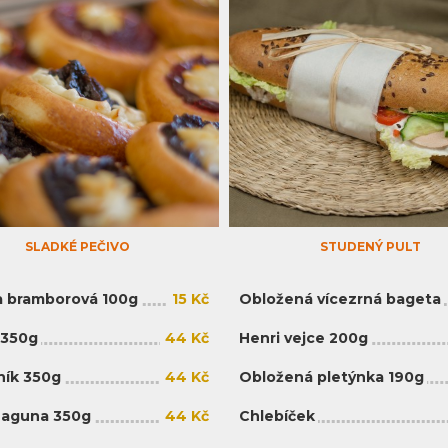
SLADKÉ PEČIVO
STUDENÝ PULT
 bramborová 100g
15 Kč
Obložená vícezrná bageta
 350g
44 Kč
Henri vejce 200g
ík 350g
44 Kč
Obložená pletýnka 190g
Laguna 350g
44 Kč
Chlebíček