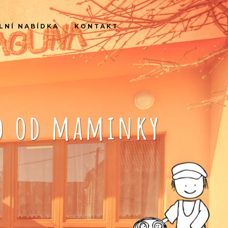
LNÍ NABÍDKA
KONTAKT
ko od maminky