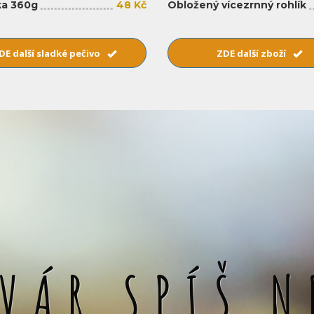
a 360g
48 Kč
Obložený vícezrnný rohlík
DE další sladké pečivo
ZDE další zboží
SVÁR SPÍŠ N