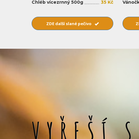
Chléb vícezrnný 500g
35 Kč
Vánočk
ZDE další slané pečivo
Z
VYŘEŠÍ 