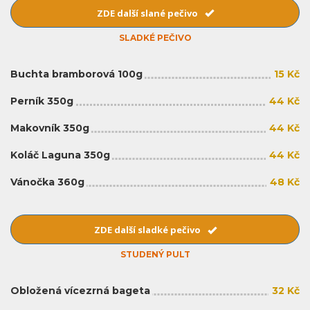
ZDE další slané pečivo
SLADKÉ PEČIVO
Buchta bramborová 100g
15 Kč
Perník 350g
44 Kč
Makovník 350g
44 Kč
Koláč Laguna 350g
44 Kč
Vánočka 360g
48 Kč
ZDE další sladké pečivo
STUDENÝ PULT
Obložená vícezrná bageta
32 Kč