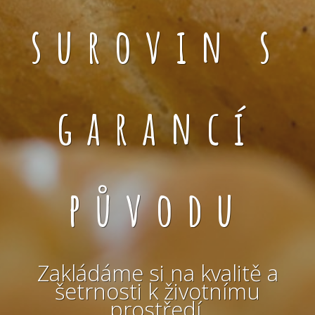
surovin s
garancí
původu
Zakládáme si na kvalitě a
šetrnosti k životnímu
prostředí.