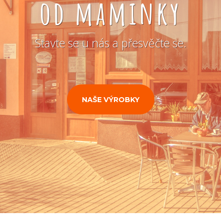
od maminky
Stavte se u nás a přesvěčte se.
NAŠE VÝROBKY