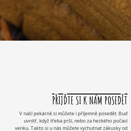
PŘIJĎTE SI K NÁM POSEDĚT
V naší pekárně si můžete i příjemně posedět. Buď
uvnitř, když třeba prší, nebo za hezkého počasí
venku. Takto si u nás můžete vychutnat zákusky od