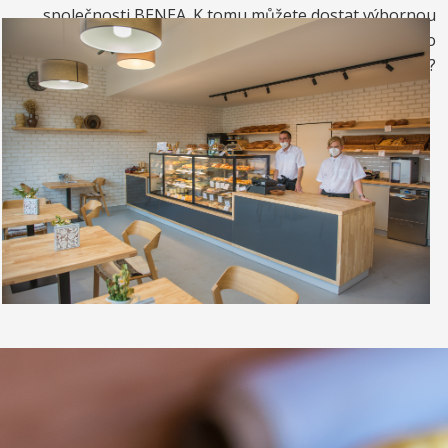
společnosti BENEA. K tomu můžete dostat výbornou
kávou. Nebo si raději dáte zrmzlinový pohár nebo
vynikající točenou zmrzlinu?