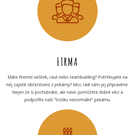
FIRMA
Máte firemní večírek, raut nebo teambuilding? Potřebujete na
něj zajistit občerstvení z pekárny? Moc rádi vám jej připravíme.
Nejen že si pochutnáte, ale navíc pomůžete dobré věci a
podpoříte naší "trošku nenormální" pekárnu.