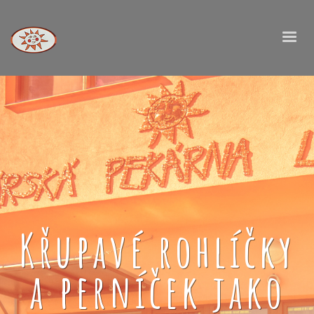
Křupavé rohlíčky
a perníček jako