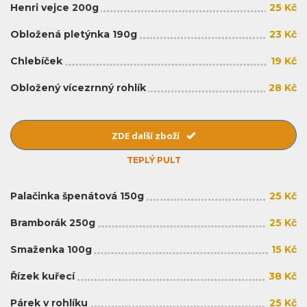
Henri vejce 200g
25 Kč
Obložená pletýnka 190g
23 Kč
Chlebíček
19 Kč
Obložený vícezrnný rohlík
28 Kč
ZDE další zboží
TEPLÝ PULT
Palačinka špenátová 150g
25 Kč
Bramborák 250g
25 Kč
Smaženka 100g
15 Kč
Řízek kuřecí
38 Kč
Párek v rohlíku
25 Kč