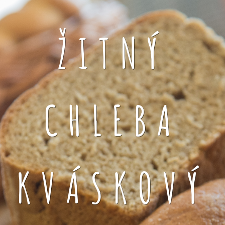
ŽITNÝ
CHLEBA
KVÁSKOVÝ