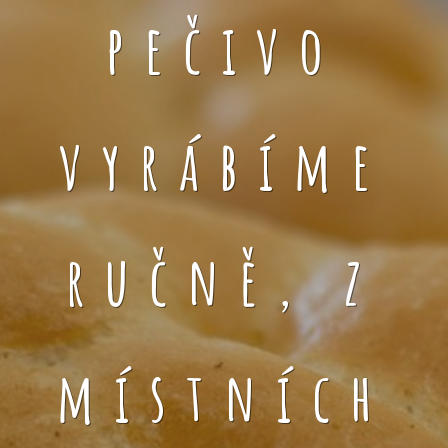
pečivo
vyrábíme
ručně, z
místních