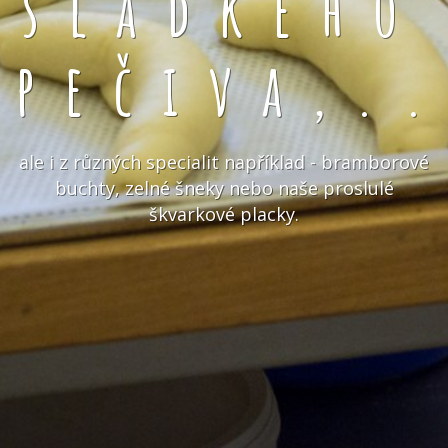
sladkého
pečiva,.
ale i z různých specialit například - bramborové
buchty, zelné šneky nebo naše proslulé
škvarkové placky.