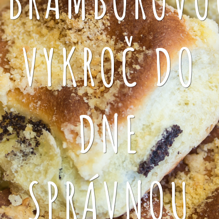
VYKROČ DO
DNE
SPRÁVNOU