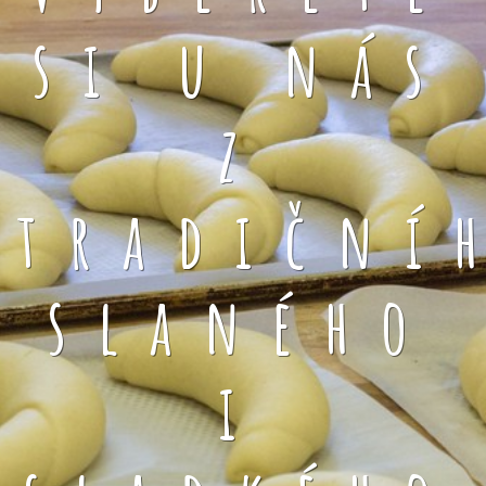
si u nás
z
tradiční
slaného
i