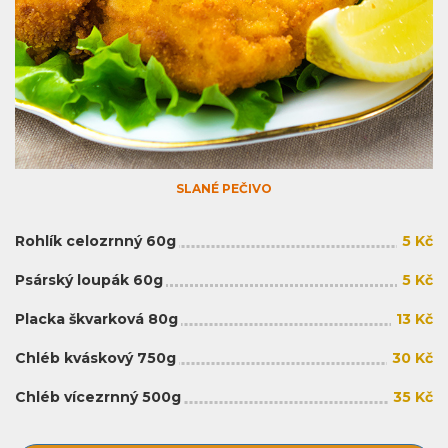
SLANÉ PEČIVO
Rohlík celozrnný 60g
5 Kč
Psárský loupák 60g
5 Kč
Placka škvarková 80g
13 Kč
Chléb kváskový 750g
30 Kč
Chléb vícezrnný 500g
35 Kč