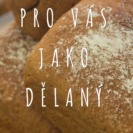
PRO VÁS
JAKO
DĚLANÝ