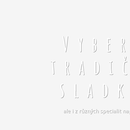
Vybe
tradi
slad
ale i z různých specialit 