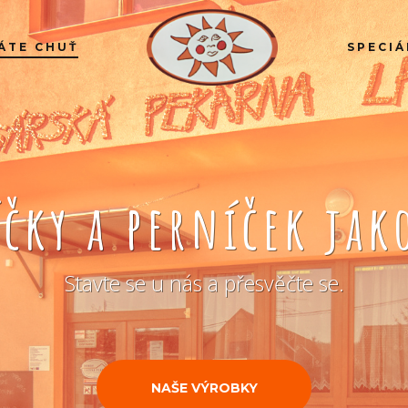
ÁTE CHUŤ
SPECIÁ
íčky a perníček ja
Stavte se u nás a přesvěčte se.
NAŠE VÝROBKY