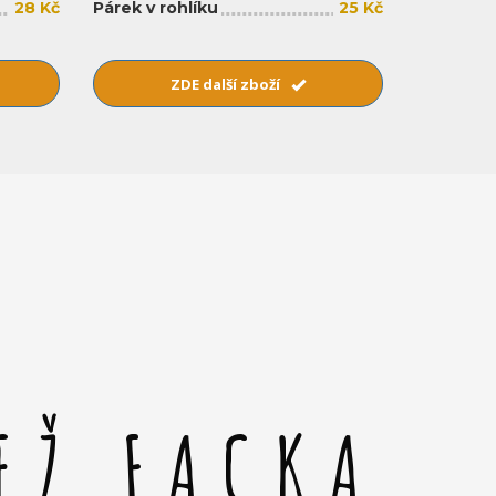
28 Kč
Párek v rohlíku
25 Kč
ZDE další zboží
EŽ FACKA