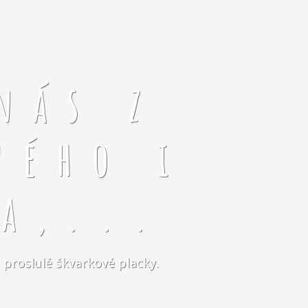
nás z
ného i
a,...
 proslulé škvarkové placky.