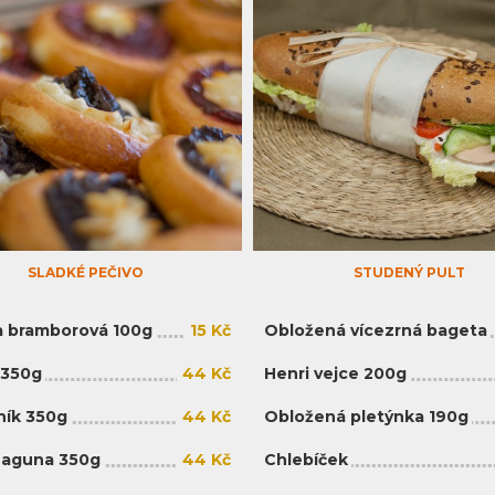
SLADKÉ PEČIVO
STUDENÝ PULT
 bramborová 100g
15 Kč
Obložená vícezrná bageta
 350g
44 Kč
Henri vejce 200g
ík 350g
44 Kč
Obložená pletýnka 190g
Laguna 350g
44 Kč
Chlebíček