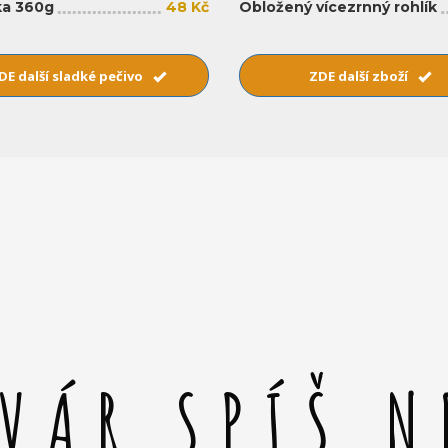
a 360g
48 Kč
Obložený vícezrnný rohlík
DE další sladké pečivo
ZDE další zboží
SVÁR SPÍŠ N