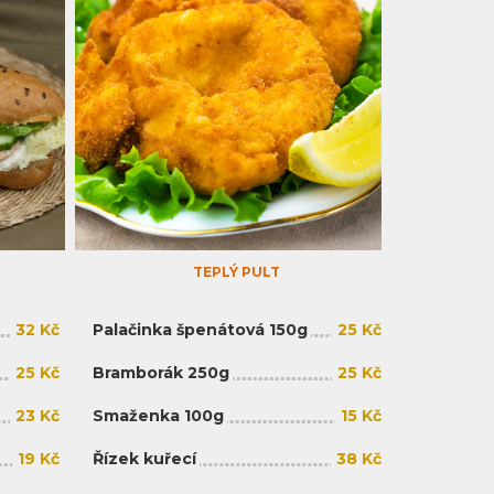
TEPLÝ PULT
32 Kč
Palačinka špenátová 150g
25 Kč
25 Kč
Bramborák 250g
25 Kč
23 Kč
Smaženka 100g
15 Kč
19 Kč
Řízek kuřecí
38 Kč