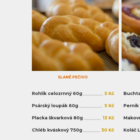
SLANÉ PEČIVO
Rohlík celozrnný 60g
5 Kč
Buchta
Psárský loupák 60g
5 Kč
Perník
Placka škvarková 80g
13 Kč
Makovn
Chléb kváskový 750g
30 Kč
Koláč 