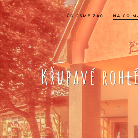
CO JSME ZAČ
NA CO M
Křupavé rohl