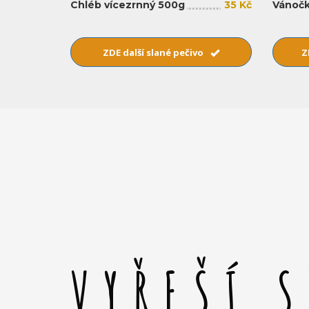
Chléb vícezrnný 500g
35 Kč
Vánočk
ZDE další slané pečivo
Z
VYŘEŠÍ 