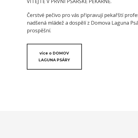
VÍTEJTE V PRVNÍ PSÁRSKÉ PEKÁRNĚ.
Čerstvé pečivo pro vás připravují pekařští profes
nadšená mládež a dospělí z Domova Laguna Psáry
prospěšní.
více o DOMOV
LAGUNA PSÁRY