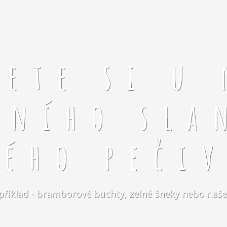
rete si u 
čního sla
kého pečiv
například - bramborové buchty, zelné šneky nebo naše