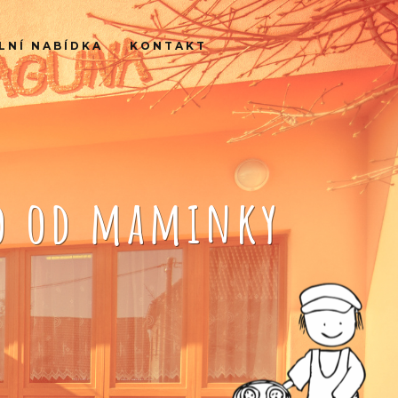
LNÍ NABÍDKA
KONTAKT
ko od maminky