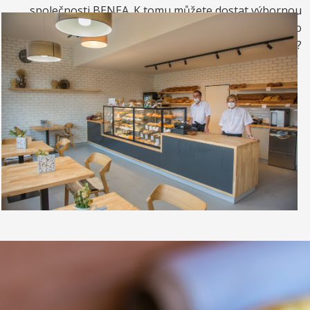
společnosti BENEA. K tomu můžete dostat výbornou
kávou. Nebo si raději dáte zrmzlinový pohár nebo
vynikající točenou zmrzlinu?