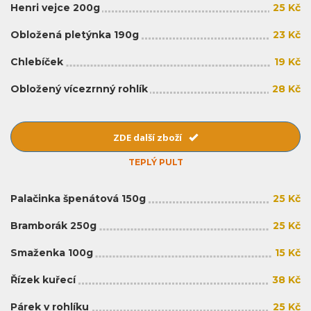
Henri vejce 200g
25 Kč
Obložená pletýnka 190g
23 Kč
Chlebíček
19 Kč
Obložený vícezrnný rohlík
28 Kč
ZDE další zboží
TEPLÝ PULT
Palačinka špenátová 150g
25 Kč
Bramborák 250g
25 Kč
Smaženka 100g
15 Kč
Řízek kuřecí
38 Kč
Párek v rohlíku
25 Kč