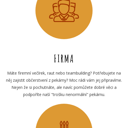
FIRMA
Máte firemní večírek, raut nebo teambuilding? Potřebujete na
něj zajistit občerstvení z pekárny? Moc rádi vám jej připravíme.
Nejen že si pochutnáte, ale navíc pomůžete dobré věci a
podpoříte naší "trošku nenormální" pekárnu.