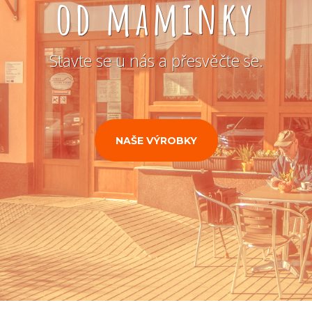
od maminky
Stavte se u nás a přesvěčte se.
NAŠE VÝROBKY