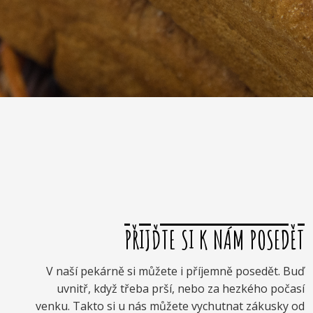
PŘIJĎTE SI K NÁM POSEDĚT
V naší pekárně si můžete i příjemně posedět. Buď
uvnitř, když třeba prší, nebo za hezkého počasí
venku. Takto si u nás můžete vychutnat zákusky od