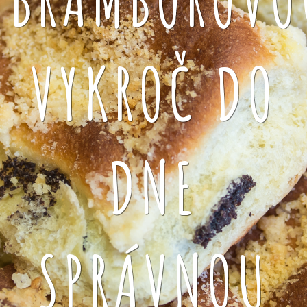
VYKROČ DO
DNE
SPRÁVNOU