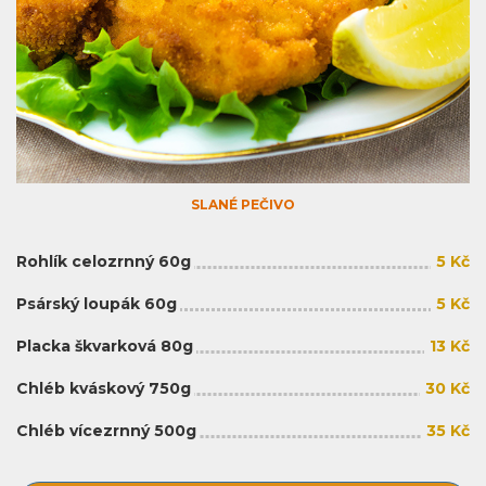
SLANÉ PEČIVO
Rohlík celozrnný 60g
5 Kč
Psárský loupák 60g
5 Kč
Placka škvarková 80g
13 Kč
Chléb kváskový 750g
30 Kč
Chléb vícezrnný 500g
35 Kč