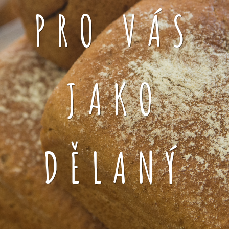
PRO VÁS
JAKO
DĚLANÝ