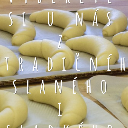
si u nás
z
tradiční
slaného
i