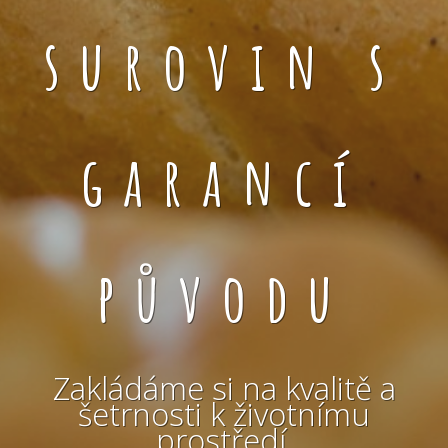
surovin s
garancí
původu
Zakládáme si na kvalitě a
šetrnosti k životnímu
prostředí.