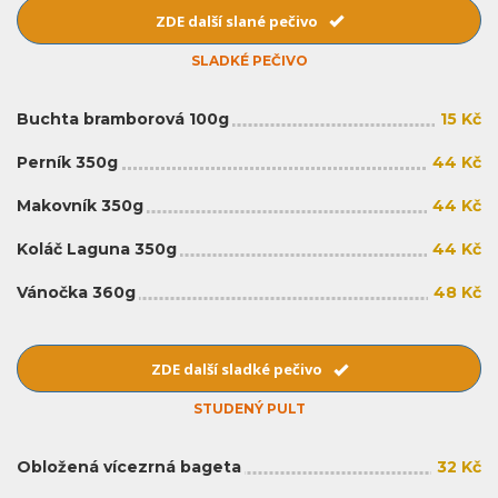
ZDE další slané pečivo
SLADKÉ PEČIVO
Buchta bramborová 100g
15 Kč
Perník 350g
44 Kč
Makovník 350g
44 Kč
Koláč Laguna 350g
44 Kč
Vánočka 360g
48 Kč
ZDE další sladké pečivo
STUDENÝ PULT
Obložená vícezrná bageta
32 Kč