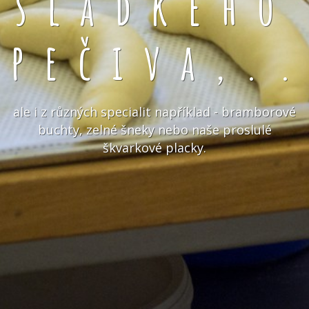
sladkého
pečiva,.
ale i z různých specialit například - bramborové
buchty, zelné šneky nebo naše proslulé
škvarkové placky.