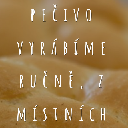
pečivo
vyrábíme
ručně, z
místních