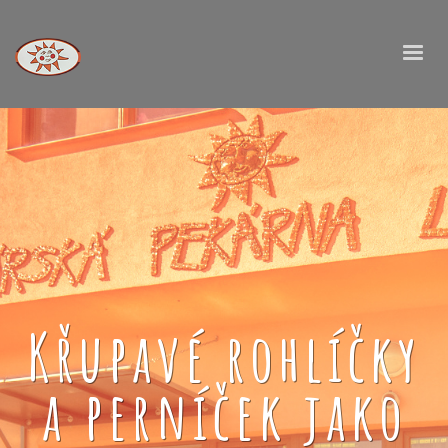
Křupavé rohlíčky
a perníček jako