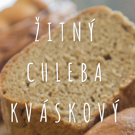
ŽITNÝ
CHLEBA
KVÁSKOVÝ