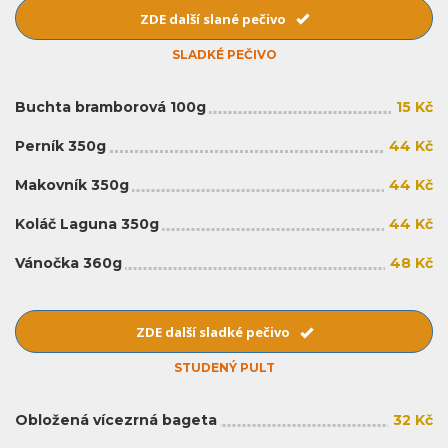
ZDE další slané pečivo
SLADKÉ PEČIVO
Buchta bramborová 100g
15 Kč
Perník 350g
44 Kč
Makovník 350g
44 Kč
Koláč Laguna 350g
44 Kč
Vánočka 360g
48 Kč
ZDE další sladké pečivo
STUDENÝ PULT
Obložená vícezrná bageta
32 Kč