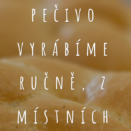
pečivo
vyrábíme
ručně, z
místních