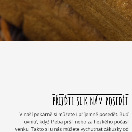
PŘIJĎTE SI K NÁM POSEDĚT
V naší pekárně si můžete i příjemně posedět. Buď
uvnitř, když třeba prší, nebo za hezkého počasí
venku. Takto si u nás můžete vychutnat zákusky od