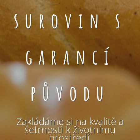
surovin s
garancí
původu
Zakládáme si na kvalitě a
šetrnosti k životnímu
prostředí.