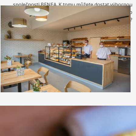
společnosti BENEA. K tomu můžete dostat výbornou
kávou. Nebo si raději dáte zrmzlinový pohár nebo
vynikající točenou zmrzlinu?