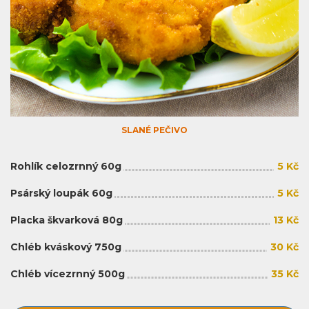
SLANÉ PEČIVO
Rohlík celozrnný 60g
5 Kč
Psárský loupák 60g
5 Kč
Placka škvarková 80g
13 Kč
Chléb kváskový 750g
30 Kč
Chléb vícezrnný 500g
35 Kč