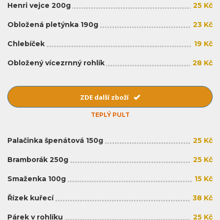
Henri vejce 200g
25 Kč
Obložená pletýnka 190g
23 Kč
Chlebíček
19 Kč
Obložený vícezrnný rohlík
28 Kč
ZDE další zboží
TEPLÝ PULT
Palačinka špenátová 150g
25 Kč
Bramborák 250g
25 Kč
Smaženka 100g
15 Kč
Řízek kuřecí
38 Kč
Párek v rohlíku
25 Kč