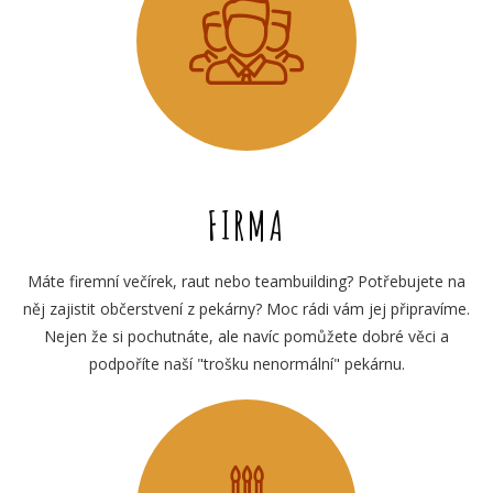
FIRMA
Máte firemní večírek, raut nebo teambuilding? Potřebujete na
něj zajistit občerstvení z pekárny? Moc rádi vám jej připravíme.
Nejen že si pochutnáte, ale navíc pomůžete dobré věci a
podpoříte naší "trošku nenormální" pekárnu.