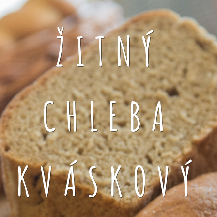
ŽITNÝ
CHLEBA
KVÁSKOVÝ