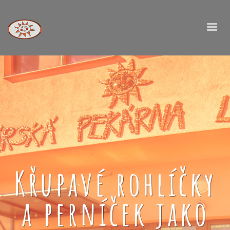
Křupavé rohlíčky
a perníček jako