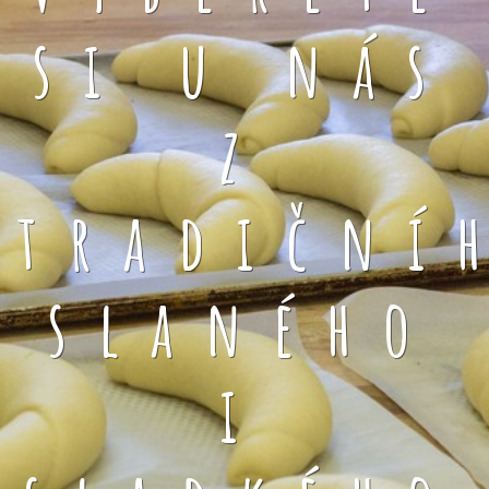
si u nás
z
tradiční
slaného
i