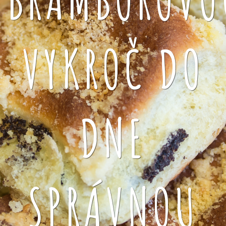
VYKROČ DO
DNE
SPRÁVNOU