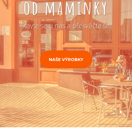
od maminky
Stavte se u nás a přesvěčte se.
NAŠE VÝROBKY