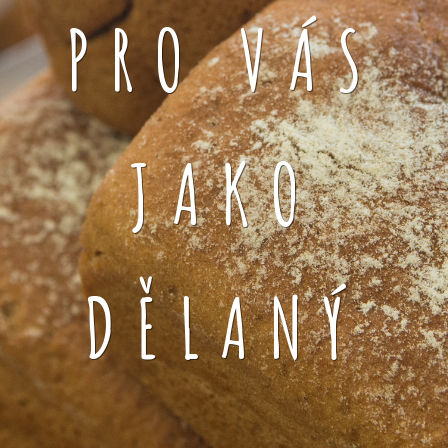
PRO VÁS
JAKO
DĚLANÝ