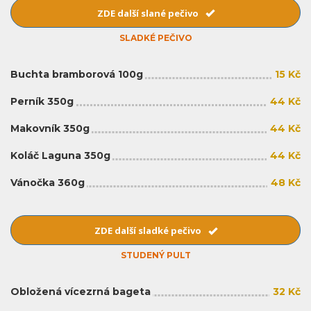
ZDE další slané pečivo
SLADKÉ PEČIVO
Buchta bramborová 100g
15 Kč
Perník 350g
44 Kč
Makovník 350g
44 Kč
Koláč Laguna 350g
44 Kč
Vánočka 360g
48 Kč
ZDE další sladké pečivo
STUDENÝ PULT
Obložená vícezrná bageta
32 Kč