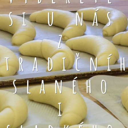
si u nás
z
tradiční
slaného
i