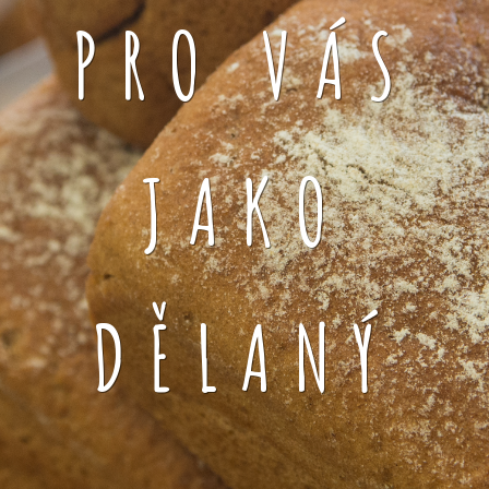
PRO VÁS
JAKO
DĚLANÝ