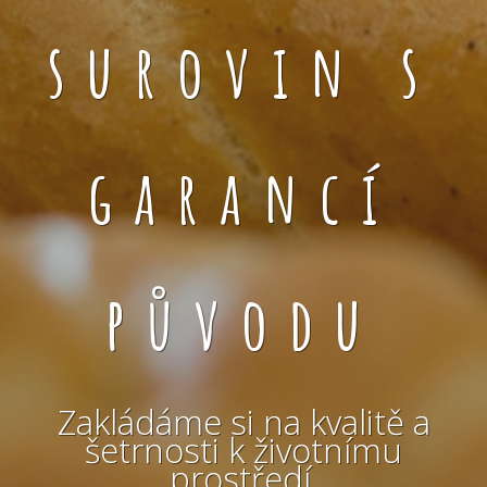
surovin s
garancí
původu
Zakládáme si na kvalitě a
šetrnosti k životnímu
prostředí.