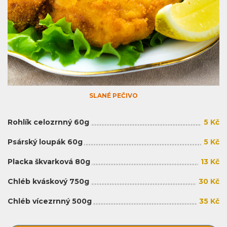
SLANÉ PEČIVO
Rohlík celozrnný 60g
5 Kč
Psárský loupák 60g
5 Kč
Placka škvarková 80g
13 Kč
Chléb kváskový 750g
30 Kč
Chléb vícezrnný 500g
35 Kč