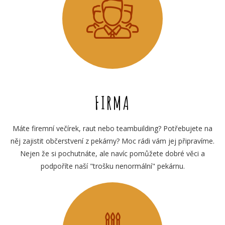
FIRMA
Máte firemní večírek, raut nebo teambuilding? Potřebujete na
něj zajistit občerstvení z pekárny? Moc rádi vám jej připravíme.
Nejen že si pochutnáte, ale navíc pomůžete dobré věci a
podpoříte naší "trošku nenormální" pekárnu.