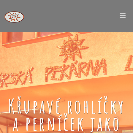
Křupavé rohlíčky
a perníček jako