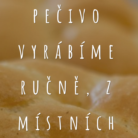
pečivo
vyrábíme
ručně, z
místních