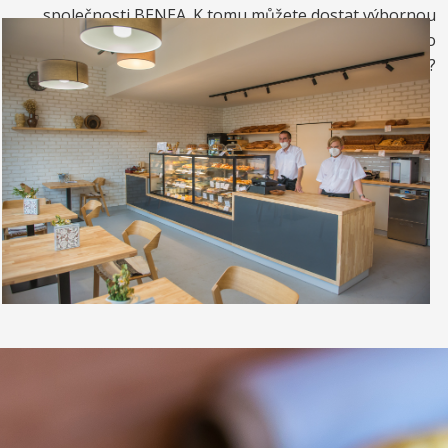
společnosti BENEA. K tomu můžete dostat výbornou
kávou. Nebo si raději dáte zrmzlinový pohár nebo
vynikající točenou zmrzlinu?