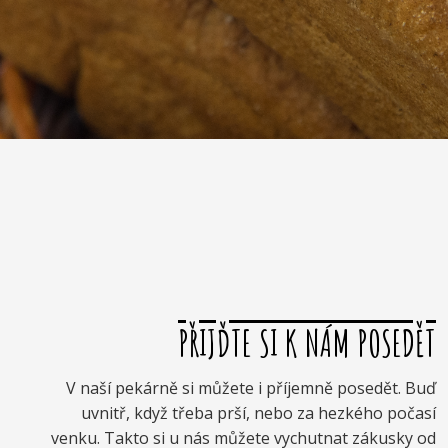
PŘIJĎTE SI K NÁM POSEDĚT
V naší pekárně si můžete i příjemně posedět. Buď
uvnitř, když třeba prší, nebo za hezkého počasí
venku. Takto si u nás můžete vychutnat zákusky od