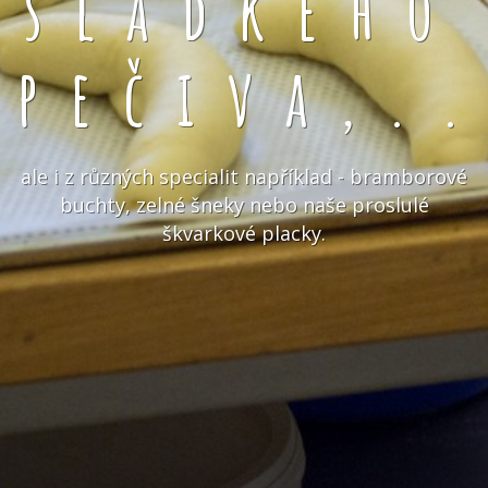
sladkého
pečiva,.
ale i z různých specialit například - bramborové
buchty, zelné šneky nebo naše proslulé
škvarkové placky.