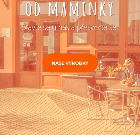
od maminky
Stavte se u nás a přesvěčte se.
NAŠE VÝROBKY