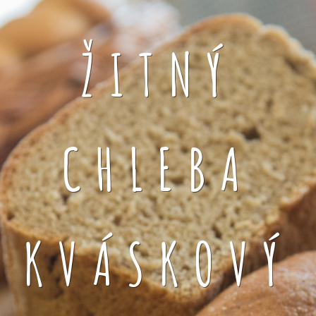
ŽITNÝ
CHLEBA
KVÁSKOVÝ