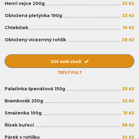
Henri vejce 200g
25 Kč
Obložená pletýnka 190g
23 Kč
Chlebíček
19 Kč
Obložený vícezrnný rohlík
28 Kč
ZDE další zboží
TEPLÝ PULT
Palačinka špenátová 150g
25 Kč
Bramborák 250g
25 Kč
Smaženka 100g
15 Kč
Řízek kuřecí
38 Kč
Párek v rohlíku
25 Kč