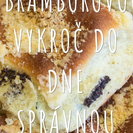
VYKROČ DO
DNE
SPRÁVNOU