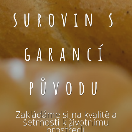
surovin s
garancí
původu
Zakládáme si na kvalitě a
šetrnosti k životnímu
prostředí.