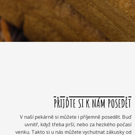
PŘIJĎTE SI K NÁM POSEDĚT
V naší pekárně si můžete i příjemně posedět. Buď
uvnitř, když třeba prší, nebo za hezkého počasí
venku. Takto si u nás můžete vychutnat zákusky od