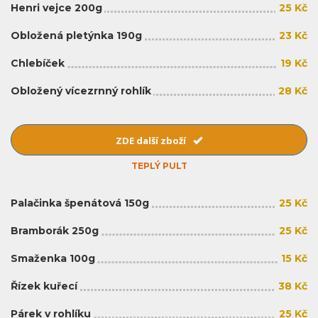
Henri vejce 200g
25 Kč
Obložená pletýnka 190g
23 Kč
Chlebíček
19 Kč
Obložený vícezrnný rohlík
28 Kč
ZDE další zboží
TEPLÝ PULT
Palačinka špenátová 150g
25 Kč
Bramborák 250g
25 Kč
Smaženka 100g
15 Kč
Řízek kuřecí
38 Kč
Párek v rohlíku
25 Kč