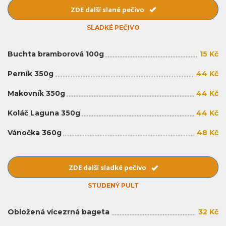
ZDE další slané pečivo
SLADKÉ PEČIVO
Buchta bramborová 100g
15 Kč
Perník 350g
44 Kč
Makovník 350g
44 Kč
Koláč Laguna 350g
44 Kč
Vánočka 360g
48 Kč
ZDE další sladké pečivo
STUDENÝ PULT
Obložená vícezrná bageta
32 Kč