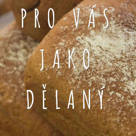
PRO VÁS
JAKO
DĚLANÝ