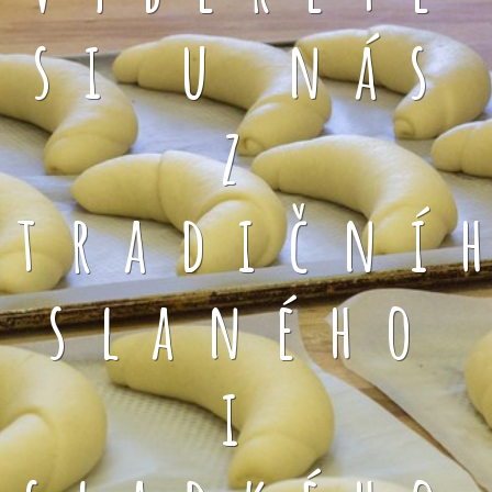
si u nás
z
tradiční
slaného
i