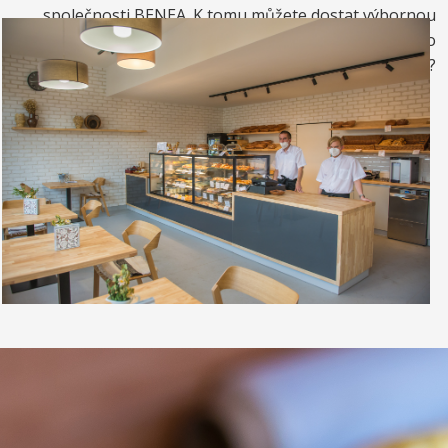
společnosti BENEA. K tomu můžete dostat výbornou
kávou. Nebo si raději dáte zrmzlinový pohár nebo
vynikající točenou zmrzlinu?