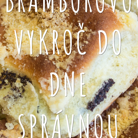
VYKROČ DO
DNE
SPRÁVNOU