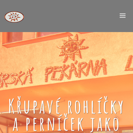
Křupavé rohlíčky
a perníček jako