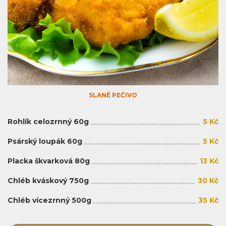
SLANÉ PEČIVO
Rohlík celozrnný 60g
5 Kč
Psárský loupák 60g
5 Kč
Placka škvarková 80g
13 Kč
Chléb kváskový 750g
30 Kč
Chléb vícezrnný 500g
35 Kč