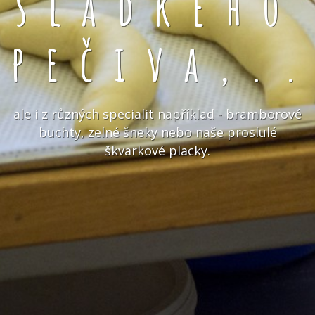
sladkého
pečiva,.
ale i z různých specialit například - bramborové
buchty, zelné šneky nebo naše proslulé
škvarkové placky.