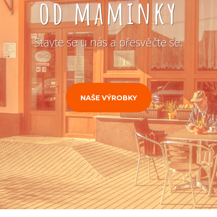
od maminky
Stavte se u nás a přesvěčte se.
NAŠE VÝROBKY