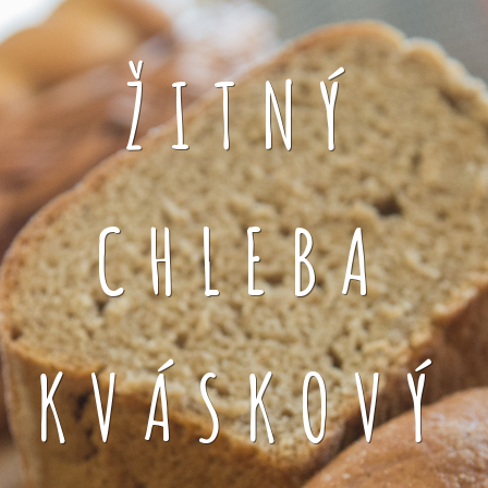
ŽITNÝ
CHLEBA
KVÁSKOVÝ