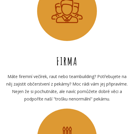
FIRMA
Máte firemní večírek, raut nebo teambuilding? Potřebujete na
něj zajistit občerstvení z pekárny? Moc rádi vám jej připravíme.
Nejen že si pochutnáte, ale navíc pomůžete dobré věci a
podpoříte naší "trošku nenormální" pekárnu.