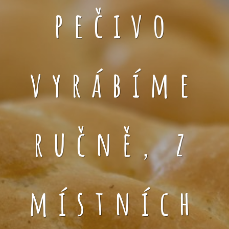
pečivo
vyrábíme
ručně, z
místních