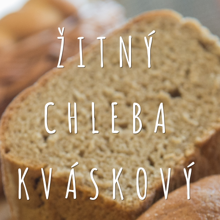
ŽITNÝ
CHLEBA
KVÁSKOVÝ