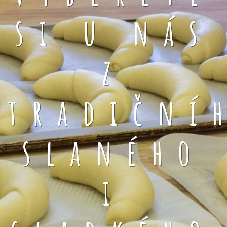
si u nás
z
tradiční
slaného
i