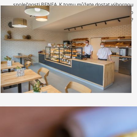
společnosti BENEA. K tomu můžete dostat výbornou
kávou. Nebo si raději dáte zrmzlinový pohár nebo
vynikající točenou zmrzlinu?