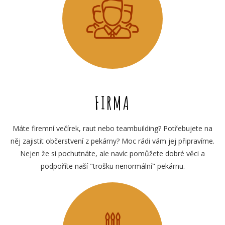
FIRMA
Máte firemní večírek, raut nebo teambuilding? Potřebujete na
něj zajistit občerstvení z pekárny? Moc rádi vám jej připravíme.
Nejen že si pochutnáte, ale navíc pomůžete dobré věci a
podpoříte naší "trošku nenormální" pekárnu.