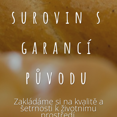
surovin s
garancí
původu
Zakládáme si na kvalitě a
šetrnosti k životnímu
prostředí.