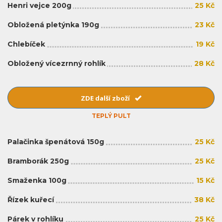
Henri vejce 200g
25 Kč
Obložená pletýnka 190g
23 Kč
Chlebíček
19 Kč
Obložený vícezrnný rohlík
28 Kč
ZDE další zboží
TEPLÝ PULT
Palačinka špenátová 150g
25 Kč
Bramborák 250g
25 Kč
Smaženka 100g
15 Kč
Řízek kuřecí
38 Kč
Párek v rohlíku
25 Kč