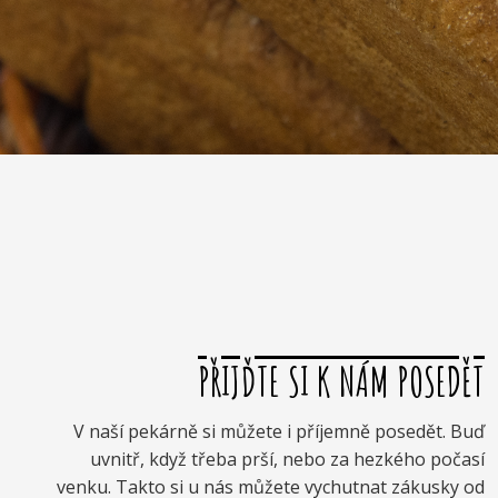
PŘIJĎTE SI K NÁM POSEDĚT
V naší pekárně si můžete i příjemně posedět. Buď
uvnitř, když třeba prší, nebo za hezkého počasí
venku. Takto si u nás můžete vychutnat zákusky od