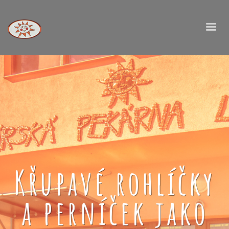
Křupavé rohlíčky
a perníček jako