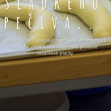
sladkého
pečiva,.
ale i z různých specialit například - bramborové
buchty, zelné šneky nebo naše proslulé
škvarkové placky.