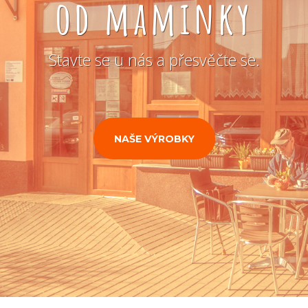
od maminky
Stavte se u nás a přesvěčte se.
NAŠE VÝROBKY