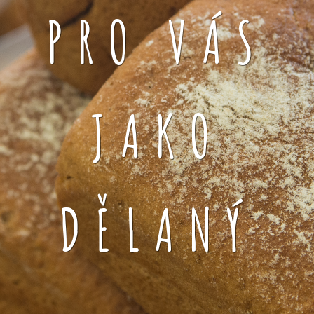
PRO VÁS
JAKO
DĚLANÝ