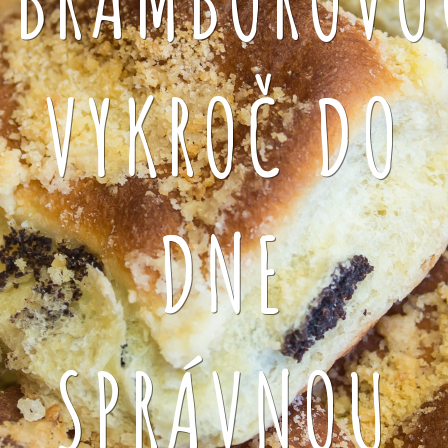
VYKROČ DO
DNE
SPRÁVNOU