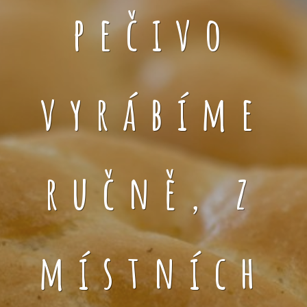
pečivo
vyrábíme
ručně, z
místních