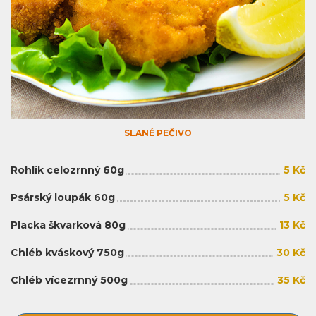
SLANÉ PEČIVO
Rohlík celozrnný 60g
5 Kč
Psárský loupák 60g
5 Kč
Placka škvarková 80g
13 Kč
Chléb kváskový 750g
30 Kč
Chléb vícezrnný 500g
35 Kč