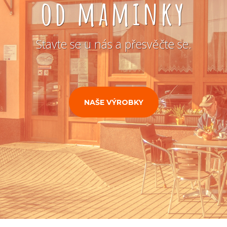
od maminky
Stavte se u nás a přesvěčte se.
NAŠE VÝROBKY