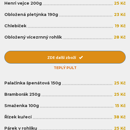
Henri vejce 200g
25 Kč
Obložená pletýnka 190g
23 Kč
Chlebíček
19 Kč
Obložený vícezrnný rohlík
28 Kč
ZDE další zboží
TEPLÝ PULT
Palačinka špenátová 150g
25 Kč
Bramborák 250g
25 Kč
Smaženka 100g
15 Kč
Řízek kuřecí
38 Kč
Párek v rohlíku
25 Kč