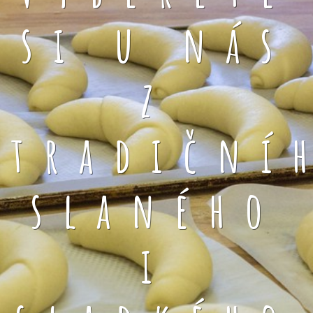
si u nás
z
tradiční
slaného
i