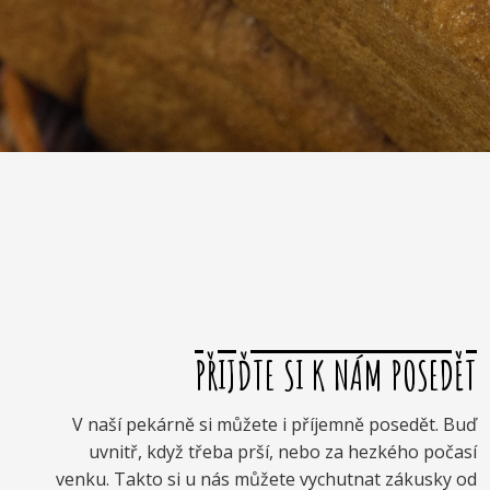
PŘIJĎTE SI K NÁM POSEDĚT
V naší pekárně si můžete i příjemně posedět. Buď
uvnitř, když třeba prší, nebo za hezkého počasí
venku. Takto si u nás můžete vychutnat zákusky od