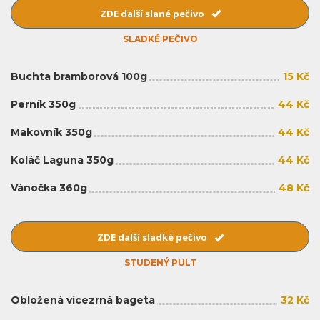
ZDE další slané pečivo
SLADKÉ PEČIVO
Buchta bramborová 100g
15 Kč
Perník 350g
44 Kč
Makovník 350g
44 Kč
Koláč Laguna 350g
44 Kč
Vánočka 360g
48 Kč
ZDE další sladké pečivo
STUDENÝ PULT
Obložená vícezrná bageta
32 Kč