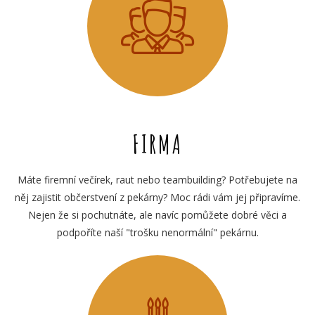
FIRMA
Máte firemní večírek, raut nebo teambuilding? Potřebujete na
něj zajistit občerstvení z pekárny? Moc rádi vám jej připravíme.
Nejen že si pochutnáte, ale navíc pomůžete dobré věci a
podpoříte naší "trošku nenormální" pekárnu.