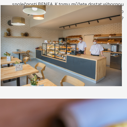
společnosti BENEA. K tomu můžete dostat výbornou
kávou. Nebo si raději dáte zrmzlinový pohár nebo
vynikající točenou zmrzlinu?