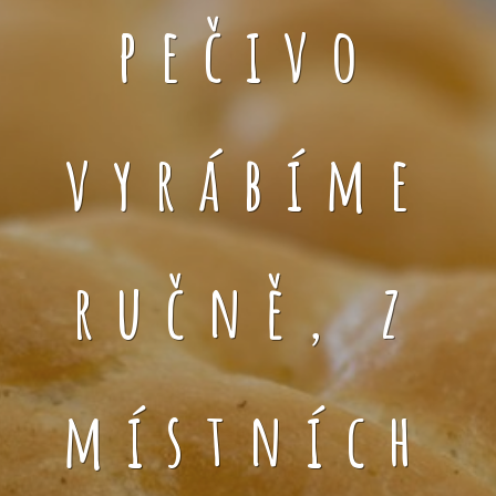
pečivo
vyrábíme
ručně, z
místních