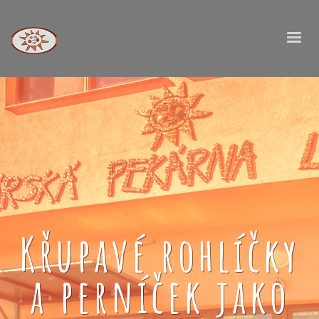
Křupavé rohlíčky
a perníček jako