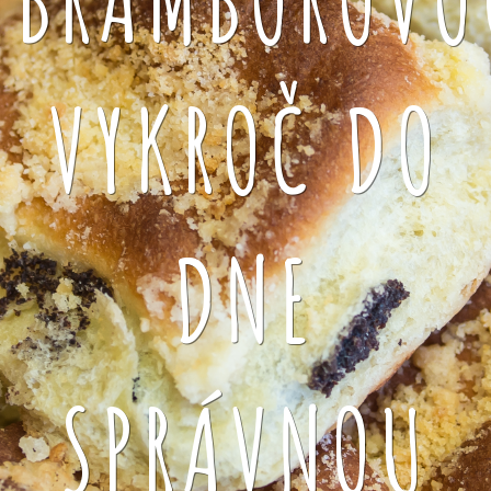
VYKROČ DO
DNE
SPRÁVNOU