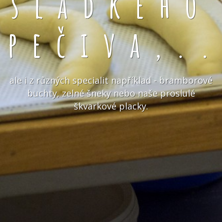
sladkého
pečiva,.
ale i z různých specialit například - bramborové
buchty, zelné šneky nebo naše proslulé
škvarkové placky.