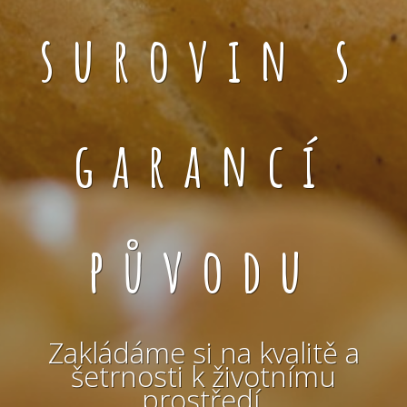
surovin s
garancí
původu
Zakládáme si na kvalitě a
šetrnosti k životnímu
prostředí.