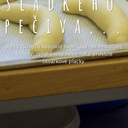
sladkého
pečiva,.
ale i z různých specialit například - bramborové
buchty, zelné šneky nebo naše proslulé
škvarkové placky.