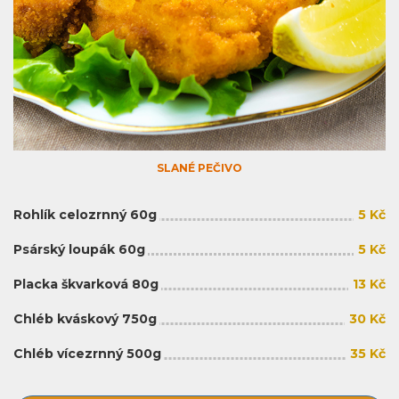
SLANÉ PEČIVO
Rohlík celozrnný 60g
5 Kč
Psárský loupák 60g
5 Kč
Placka škvarková 80g
13 Kč
Chléb kváskový 750g
30 Kč
Chléb vícezrnný 500g
35 Kč