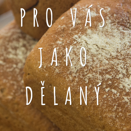
PRO VÁS
JAKO
DĚLANÝ