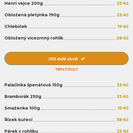
Henri vejce 200g
25 Kč
Obložená pletýnka 190g
23 Kč
Chlebíček
19 Kč
Obložený vícezrnný rohlík
28 Kč
ZDE další zboží
TEPLÝ PULT
Palačinka špenátová 150g
25 Kč
Bramborák 250g
25 Kč
Smaženka 100g
15 Kč
Řízek kuřecí
38 Kč
Párek v rohlíku
25 Kč