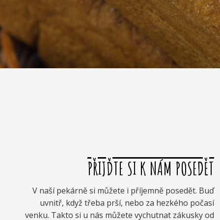
PŘIJĎTE SI K NÁM POSEDĚT
V naší pekárně si můžete i příjemně posedět. Buď
uvnitř, když třeba prší, nebo za hezkého počasí
venku. Takto si u nás můžete vychutnat zákusky od