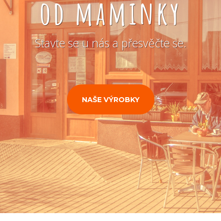
od maminky
Stavte se u nás a přesvěčte se.
NAŠE VÝROBKY