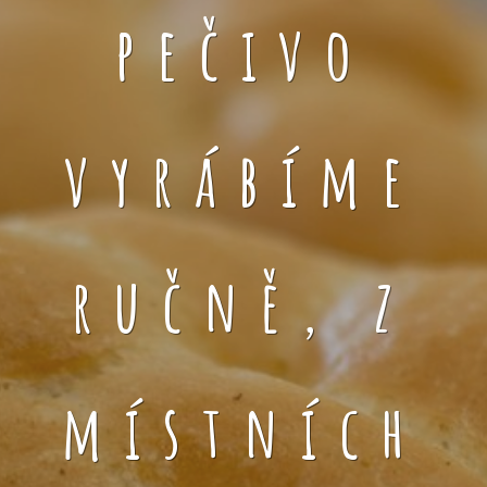
pečivo
vyrábíme
ručně, z
místních