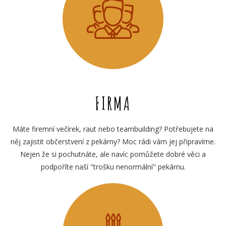
FIRMA
Máte firemní večírek, raut nebo teambuilding? Potřebujete na
něj zajistit občerstvení z pekárny? Moc rádi vám jej připravíme.
Nejen že si pochutnáte, ale navíc pomůžete dobré věci a
podpoříte naší "trošku nenormální" pekárnu.