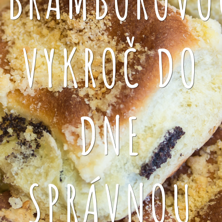
VYKROČ DO
DNE
SPRÁVNOU