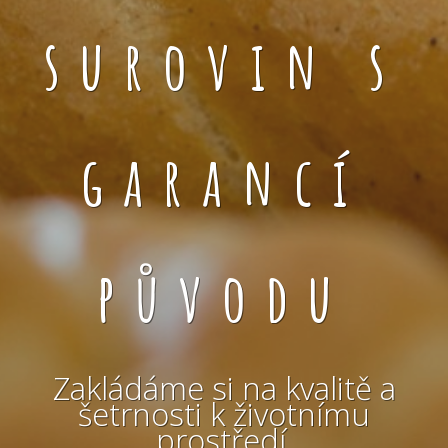
surovin s
garancí
původu
Zakládáme si na kvalitě a
šetrnosti k životnímu
prostředí.