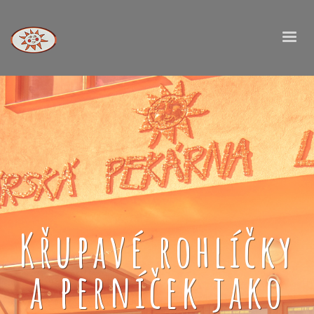
Křupavé rohlíčky
a perníček jako