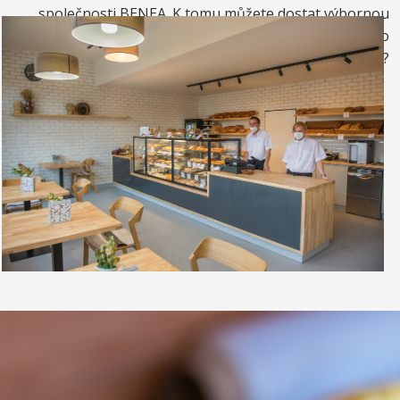
společnosti BENEA. K tomu můžete dostat výbornou
kávou. Nebo si raději dáte zrmzlinový pohár nebo
vynikající točenou zmrzlinu?