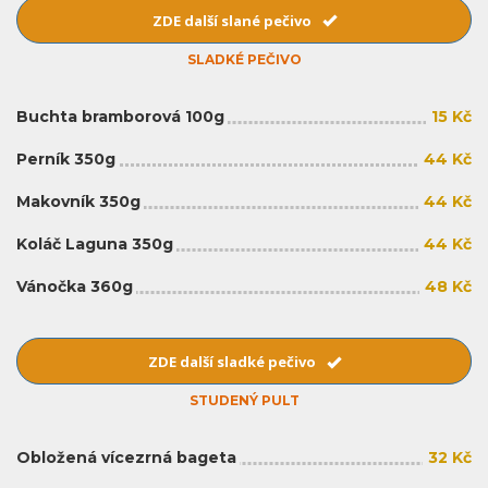
ZDE další slané pečivo
SLADKÉ PEČIVO
Buchta bramborová 100g
15 Kč
Perník 350g
44 Kč
Makovník 350g
44 Kč
Koláč Laguna 350g
44 Kč
Vánočka 360g
48 Kč
ZDE další sladké pečivo
STUDENÝ PULT
Obložená vícezrná bageta
32 Kč