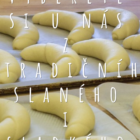
si u nás
z
tradiční
slaného
i