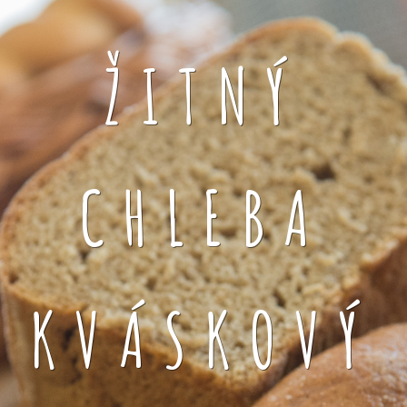
ŽITNÝ
CHLEBA
KVÁSKOVÝ