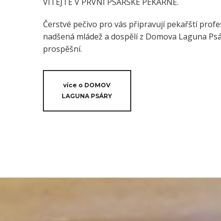
VÍTEJTE V PRVNÍ PSÁRSKÉ PEKÁRNĚ.
Čerstvé pečivo pro vás připravují pekařští profes
nadšená mládež a dospělí z Domova Laguna Psáry
prospěšní.
více o DOMOV
LAGUNA PSÁRY