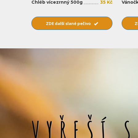
Chléb vícezrnný 500g
35 Kč
Vánočk
ZDE další slané pečivo
Z
VYŘEŠÍ 