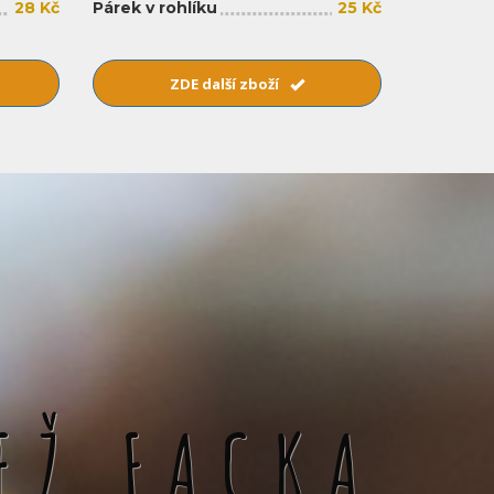
28 Kč
Párek v rohlíku
25 Kč
ZDE další zboží
EŽ FACKA