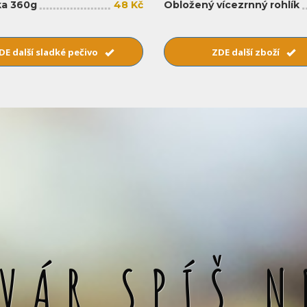
a 360g
48 Kč
Obložený vícezrnný rohlík
DE další sladké pečivo
ZDE další zboží
SVÁR SPÍŠ N