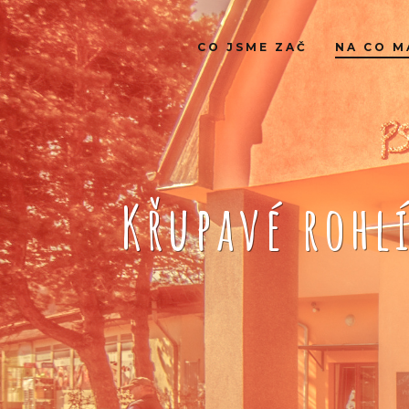
CO JSME ZAČ
NA CO M
Křupavé rohl