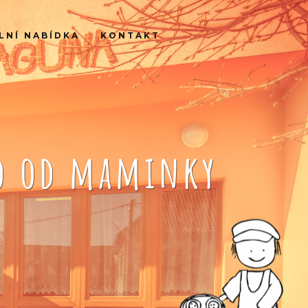
LNÍ NABÍDKA
KONTAKT
ko od maminky