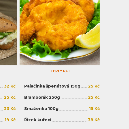
TEPLÝ PULT
32 Kč
Palačinka špenátová 150g
25 Kč
25 Kč
Bramborák 250g
25 Kč
23 Kč
Smaženka 100g
15 Kč
19 Kč
Řízek kuřecí
38 Kč