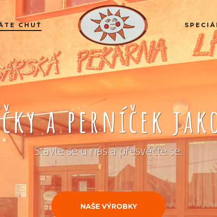
ÁTE CHUŤ
SPECIÁ
íčky a perníček ja
Stavte se u nás a přesvěčte se.
NAŠE VÝROBKY