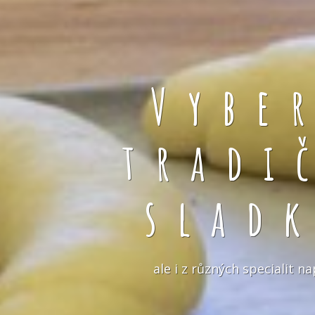
Vybe
tradi
slad
ale i z různých specialit 