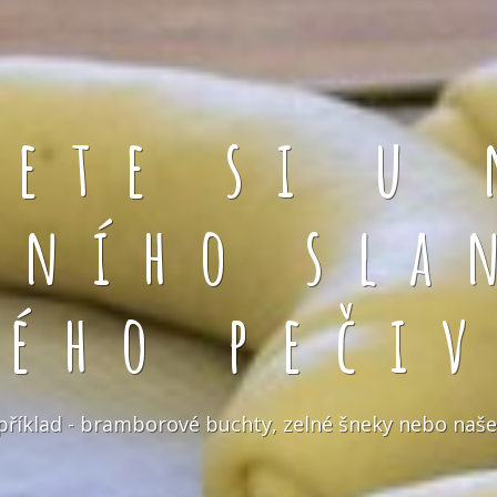
rete si u 
čního sla
kého pečiv
například - bramborové buchty, zelné šneky nebo naše