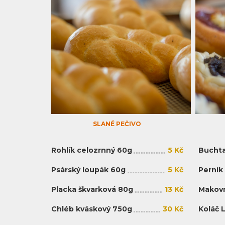
SLANÉ PEČIVO
Rohlík celozrnný 60g
5 Kč
Buchta
Psárský loupák 60g
5 Kč
Perník
Placka škvarková 80g
13 Kč
Makovn
Chléb kváskový 750g
30 Kč
Koláč 