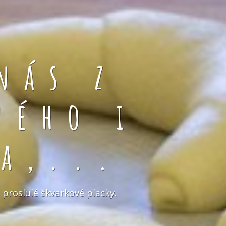
nás z
ného i
a,...
 proslulé škvarkové placky.