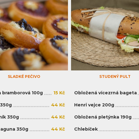
SLADKÉ PEČIVO
STUDENÝ PULT
 bramborová 100g
15 Kč
Obložená vícezrná bageta
 350g
44 Kč
Henri vejce 200g
ík 350g
44 Kč
Obložená pletýnka 190g
Laguna 350g
44 Kč
Chlebíček