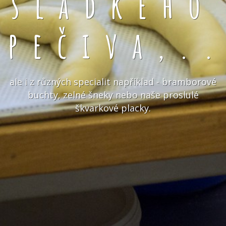
sladkého
pečiva,.
ale i z různých specialit například - bramborové
buchty, zelné šneky nebo naše proslulé
škvarkové placky.