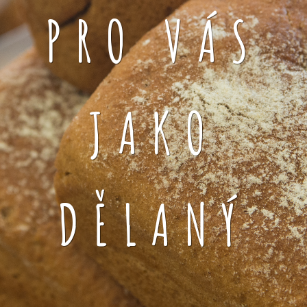
PRO VÁS
JAKO
DĚLANÝ