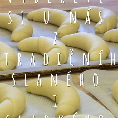
si u nás
z
tradiční
slaného
i