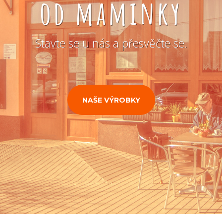
od maminky
Stavte se u nás a přesvěčte se.
NAŠE VÝROBKY