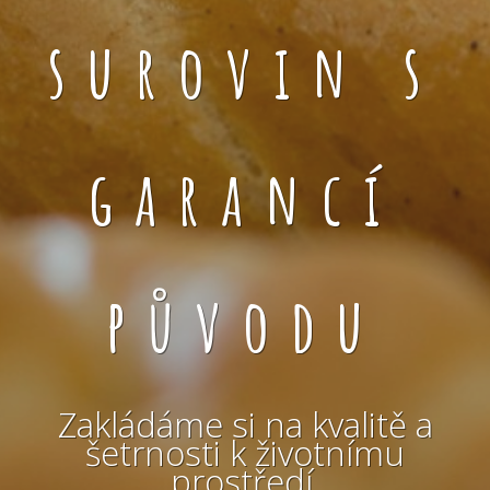
surovin s
garancí
původu
Zakládáme si na kvalitě a
šetrnosti k životnímu
prostředí.