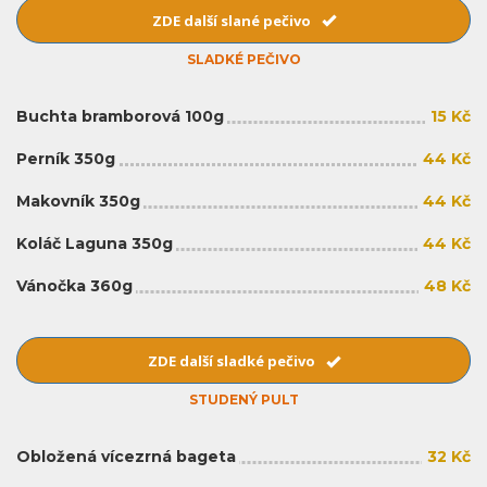
ZDE další slané pečivo
SLADKÉ PEČIVO
Buchta bramborová 100g
15 Kč
Perník 350g
44 Kč
Makovník 350g
44 Kč
Koláč Laguna 350g
44 Kč
Vánočka 360g
48 Kč
ZDE další sladké pečivo
STUDENÝ PULT
Obložená vícezrná bageta
32 Kč