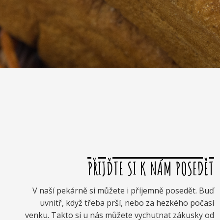
PŘIJĎTE SI K NÁM POSEDĚT
V naší pekárně si můžete i příjemně posedět. Buď
uvnitř, když třeba prší, nebo za hezkého počasí
venku. Takto si u nás můžete vychutnat zákusky od