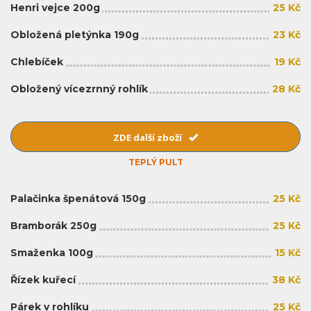
Henri vejce 200g
25 Kč
Obložená pletýnka 190g
23 Kč
Chlebíček
19 Kč
Obložený vícezrnný rohlík
28 Kč
ZDE další zboží
TEPLÝ PULT
Palačinka špenátová 150g
25 Kč
Bramborák 250g
25 Kč
Smaženka 100g
15 Kč
Řízek kuřecí
38 Kč
Párek v rohlíku
25 Kč