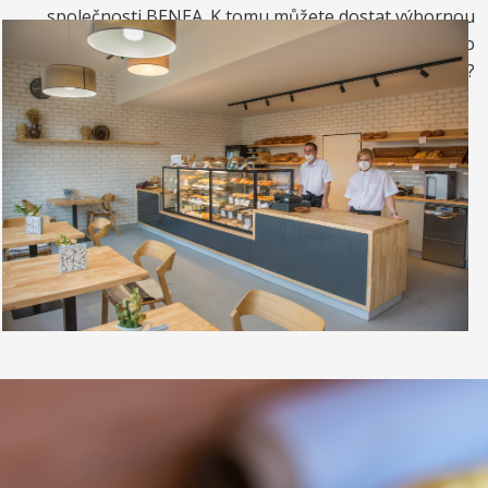
společnosti BENEA. K tomu můžete dostat výbornou
kávou. Nebo si raději dáte zrmzlinový pohár nebo
vynikající točenou zmrzlinu?