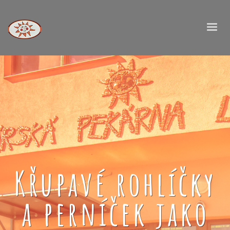
Křupavé rohlíčky
a perníček jako