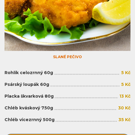
SLANÉ PEČIVO
Rohlík celozrnný 60g
5 Kč
Psárský loupák 60g
5 Kč
Placka škvarková 80g
13 Kč
Chléb kváskový 750g
30 Kč
Chléb vícezrnný 500g
35 Kč