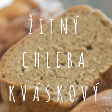
ŽITNÝ
CHLEBA
KVÁSKOVÝ