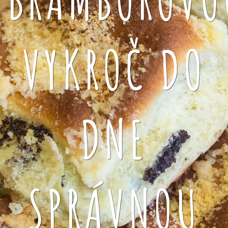
VYKROČ DO
DNE
SPRÁVNOU