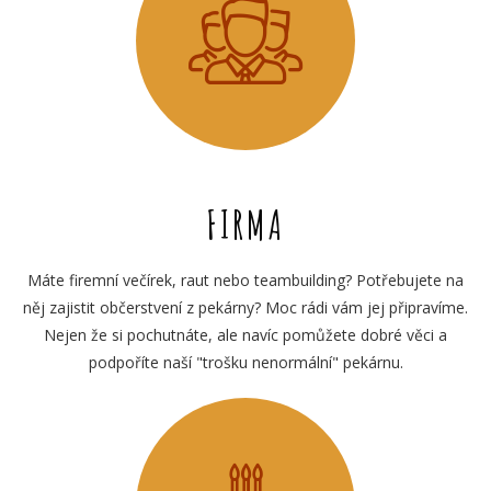
FIRMA
Máte firemní večírek, raut nebo teambuilding? Potřebujete na
něj zajistit občerstvení z pekárny? Moc rádi vám jej připravíme.
Nejen že si pochutnáte, ale navíc pomůžete dobré věci a
podpoříte naší "trošku nenormální" pekárnu.