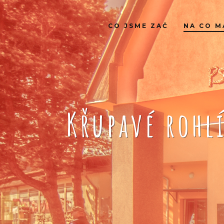
CO JSME ZAČ
NA CO M
Křupavé rohl