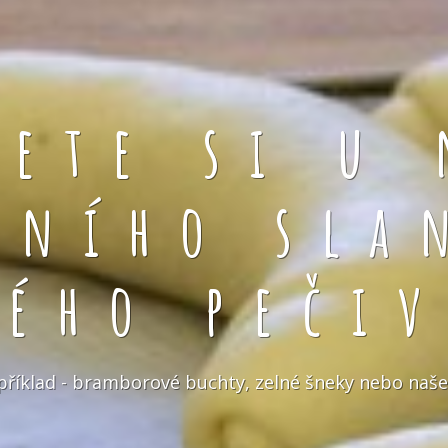
rete si u 
čního sla
kého pečiv
například - bramborové buchty, zelné šneky nebo naše