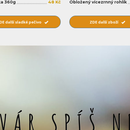
a 360g
48 Kč
Obložený vícezrnný rohlík
DE další sladké pečivo
ZDE další zboží
SVÁR SPÍŠ N