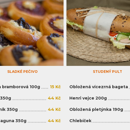
SLADKÉ PEČIVO
STUDENÝ PULT
 bramborová 100g
15 Kč
Obložená vícezrná bageta
 350g
44 Kč
Henri vejce 200g
ík 350g
44 Kč
Obložená pletýnka 190g
Laguna 350g
44 Kč
Chlebíček