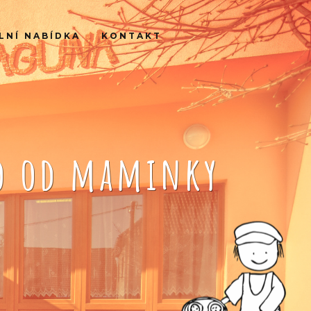
LNÍ NABÍDKA
KONTAKT
ko od maminky