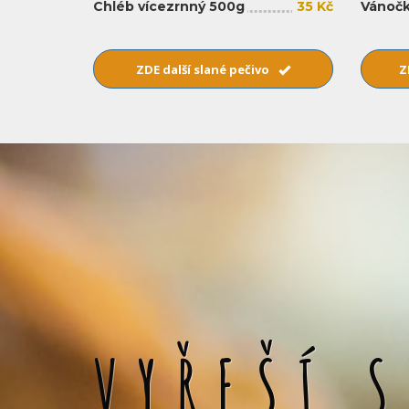
Chléb vícezrnný 500g
35 Kč
Vánočk
ZDE další slané pečivo
Z
VYŘEŠÍ 