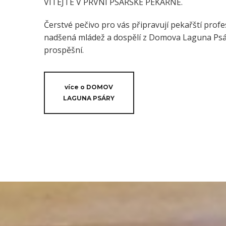
VÍTEJTE V PRVNÍ PSÁRSKÉ PEKÁRNĚ.
Čerstvé pečivo pro vás připravují pekařští profes
nadšená mládež a dospělí z Domova Laguna Psáry
prospěšní.
více o DOMOV
LAGUNA PSÁRY