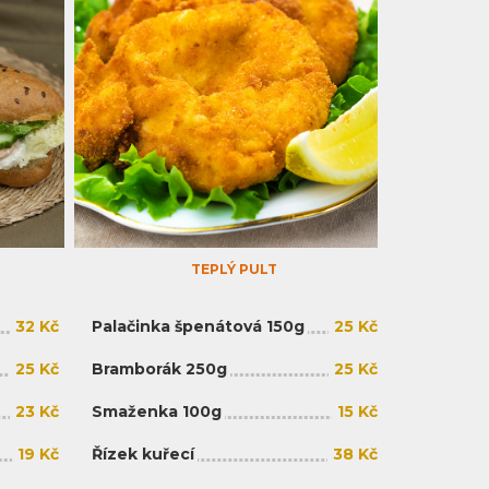
TEPLÝ PULT
32 Kč
Palačinka špenátová 150g
25 Kč
25 Kč
Bramborák 250g
25 Kč
23 Kč
Smaženka 100g
15 Kč
19 Kč
Řízek kuřecí
38 Kč