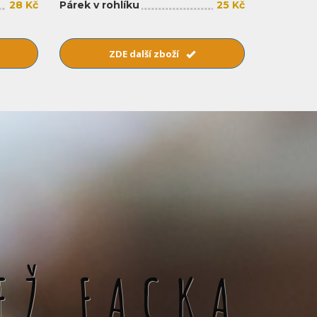
28 Kč
Párek v rohlíku
25 Kč
ZDE další zboží
EŽ FACKA