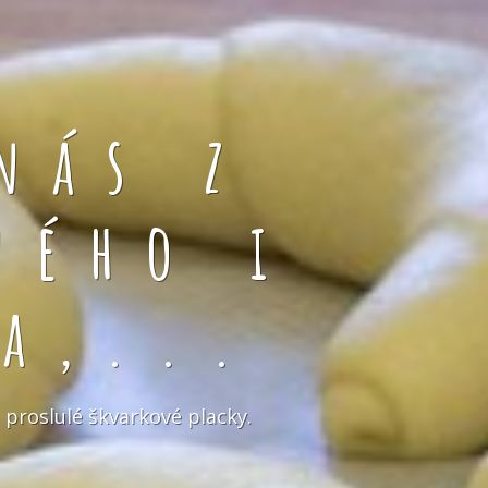
nás z
ného i
a,...
 proslulé škvarkové placky.