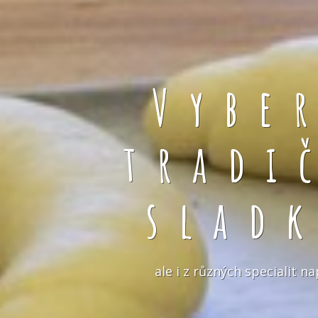
Vybe
tradi
slad
ale i z různých specialit 