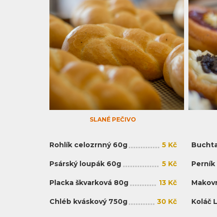
SLANÉ PEČIVO
Rohlík celozrnný 60g
5 Kč
Buchta
Psárský loupák 60g
5 Kč
Perník
Placka škvarková 80g
13 Kč
Makovn
Chléb kváskový 750g
30 Kč
Koláč 