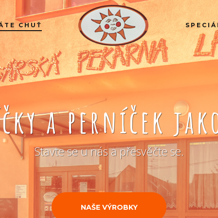
ÁTE CHUŤ
SPECIÁ
íčky a perníček ja
Stavte se u nás a přesvěčte se.
NAŠE VÝROBKY