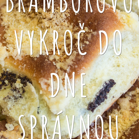
VYKROČ DO
DNE
SPRÁVNOU