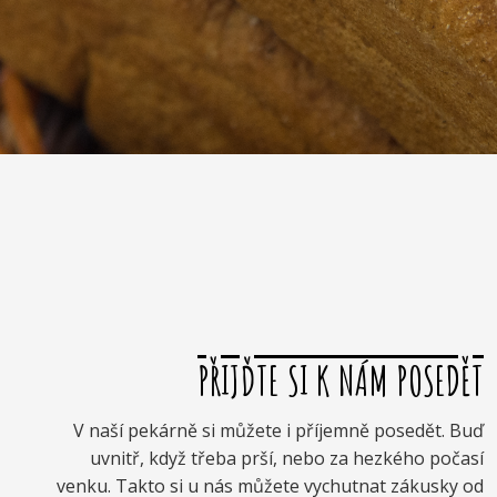
PŘIJĎTE SI K NÁM POSEDĚT
V naší pekárně si můžete i příjemně posedět. Buď
uvnitř, když třeba prší, nebo za hezkého počasí
venku. Takto si u nás můžete vychutnat zákusky od