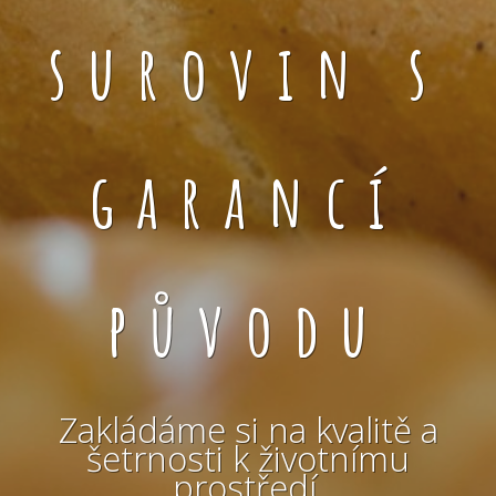
surovin s
garancí
původu
Zakládáme si na kvalitě a
šetrnosti k životnímu
prostředí.