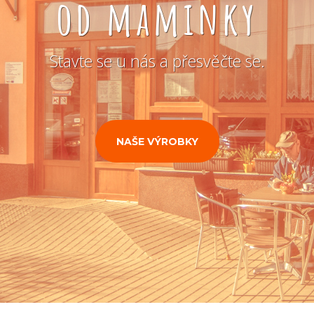
od maminky
Stavte se u nás a přesvěčte se.
NAŠE VÝROBKY