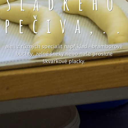
sladkého
pečiva,.
ale i z různých specialit například - bramborové
buchty, zelné šneky nebo naše proslulé
škvarkové placky.