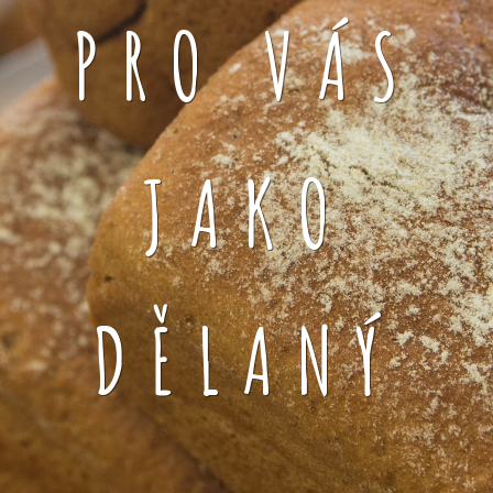
PRO VÁS
JAKO
DĚLANÝ