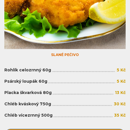
SLANÉ PEČIVO
Rohlík celozrnný 60g
5 Kč
Psárský loupák 60g
5 Kč
Placka škvarková 80g
13 Kč
Chléb kváskový 750g
30 Kč
Chléb vícezrnný 500g
35 Kč