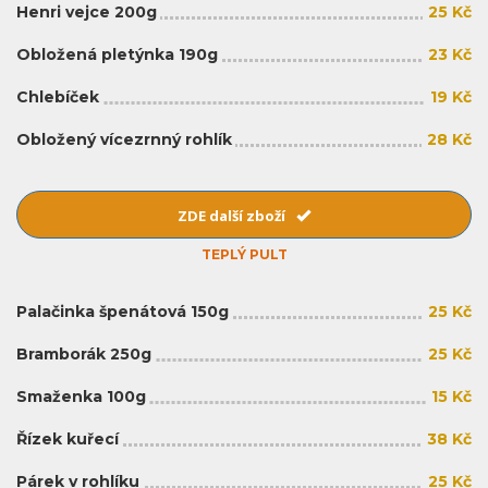
Henri vejce 200g
25 Kč
Obložená pletýnka 190g
23 Kč
Chlebíček
19 Kč
Obložený vícezrnný rohlík
28 Kč
ZDE další zboží
TEPLÝ PULT
Palačinka špenátová 150g
25 Kč
Bramborák 250g
25 Kč
Smaženka 100g
15 Kč
Řízek kuřecí
38 Kč
Párek v rohlíku
25 Kč