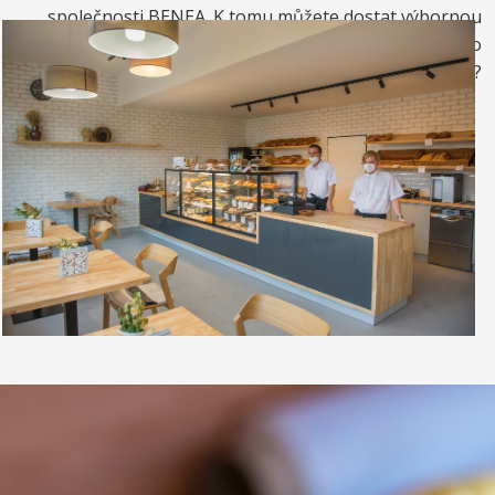
společnosti BENEA. K tomu můžete dostat výbornou
kávou. Nebo si raději dáte zrmzlinový pohár nebo
vynikající točenou zmrzlinu?