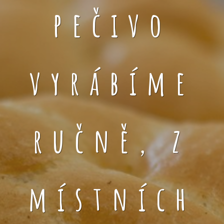
pečivo
vyrábíme
ručně, z
místních