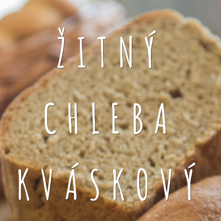
ŽITNÝ
CHLEBA
KVÁSKOVÝ