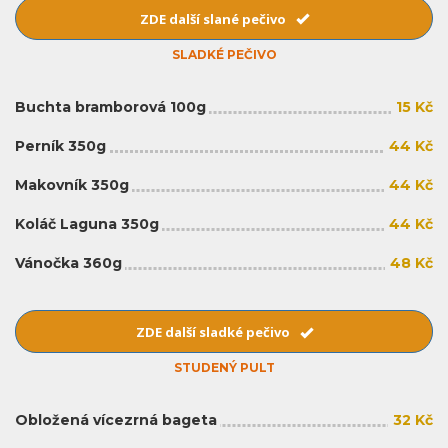
ZDE další slané pečivo
SLADKÉ PEČIVO
Buchta bramborová 100g
15 Kč
Perník 350g
44 Kč
Makovník 350g
44 Kč
Koláč Laguna 350g
44 Kč
Vánočka 360g
48 Kč
ZDE další sladké pečivo
STUDENÝ PULT
Obložená vícezrná bageta
32 Kč