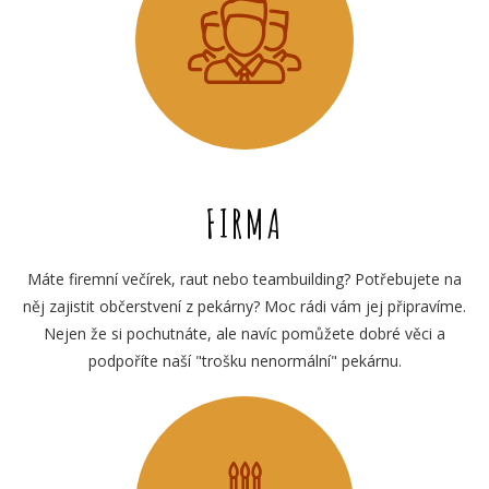
FIRMA
Máte firemní večírek, raut nebo teambuilding? Potřebujete na
něj zajistit občerstvení z pekárny? Moc rádi vám jej připravíme.
Nejen že si pochutnáte, ale navíc pomůžete dobré věci a
podpoříte naší "trošku nenormální" pekárnu.