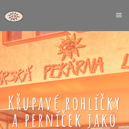
Křupavé rohlíčky
a perníček jako