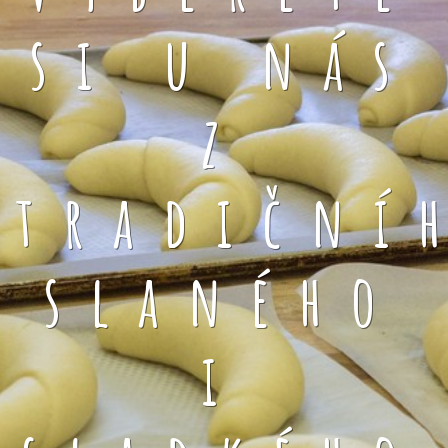
si u nás
z
tradiční
slaného
i