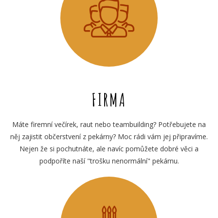
FIRMA
Máte firemní večírek, raut nebo teambuilding? Potřebujete na
něj zajistit občerstvení z pekárny? Moc rádi vám jej připravíme.
Nejen že si pochutnáte, ale navíc pomůžete dobré věci a
podpoříte naší "trošku nenormální" pekárnu.