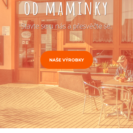
od maminky
Stavte se u nás a přesvěčte se.
NAŠE VÝROBKY