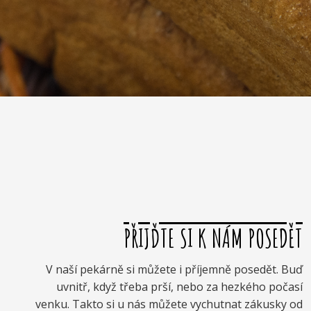
PŘIJĎTE SI K NÁM POSEDĚT
V naší pekárně si můžete i příjemně posedět. Buď
uvnitř, když třeba prší, nebo za hezkého počasí
venku. Takto si u nás můžete vychutnat zákusky od