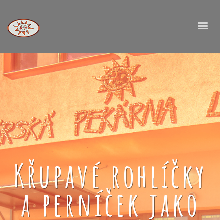
Křupavé rohlíčky
a perníček jako