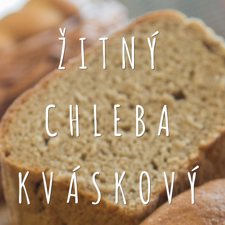
ŽITNÝ
CHLEBA
KVÁSKOVÝ