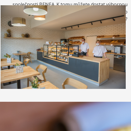
společnosti BENEA. K tomu můžete dostat výbornou
kávou. Nebo si raději dáte zrmzlinový pohár nebo
vynikající točenou zmrzlinu?