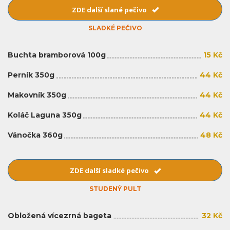
ZDE další slané pečivo
SLADKÉ PEČIVO
Buchta bramborová 100g
15 Kč
Perník 350g
44 Kč
Makovník 350g
44 Kč
Koláč Laguna 350g
44 Kč
Vánočka 360g
48 Kč
ZDE další sladké pečivo
STUDENÝ PULT
Obložená vícezrná bageta
32 Kč