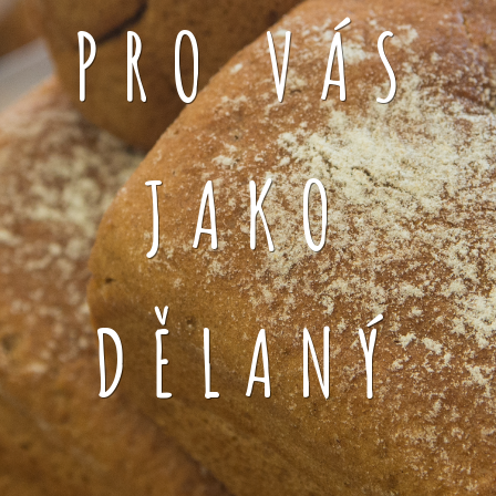
PRO VÁS
JAKO
DĚLANÝ