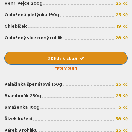
Henri vejce 200g
25 Kč
Obložená pletýnka 190g
23 Kč
Chlebíček
19 Kč
Obložený vícezrnný rohlík
28 Kč
ZDE další zboží
TEPLÝ PULT
Palačinka špenátová 150g
25 Kč
Bramborák 250g
25 Kč
Smaženka 100g
15 Kč
Řízek kuřecí
38 Kč
Párek v rohlíku
25 Kč