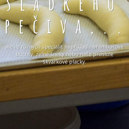
sladkého
pečiva,.
ale i z různých specialit například - bramborové
buchty, zelné šneky nebo naše proslulé
škvarkové placky.