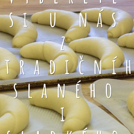
si u nás
z
tradiční
slaného
i