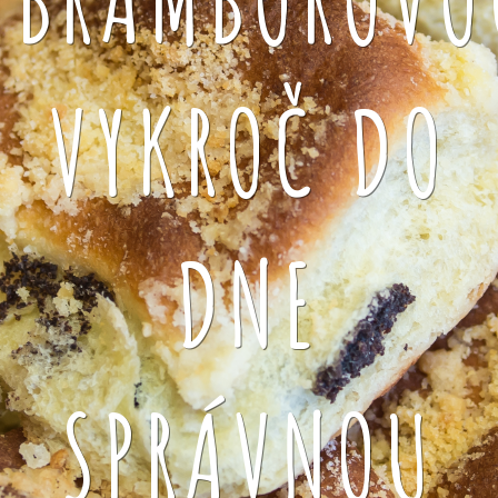
VYKROČ DO
DNE
SPRÁVNOU