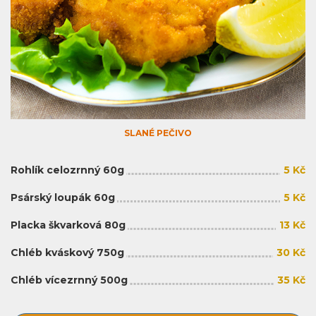
SLANÉ PEČIVO
Rohlík celozrnný 60g
5 Kč
Psárský loupák 60g
5 Kč
Placka škvarková 80g
13 Kč
Chléb kváskový 750g
30 Kč
Chléb vícezrnný 500g
35 Kč