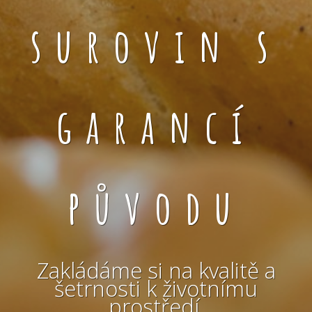
surovin s
garancí
původu
Zakládáme si na kvalitě a
šetrnosti k životnímu
prostředí.