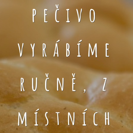
pečivo
vyrábíme
ručně, z
místních