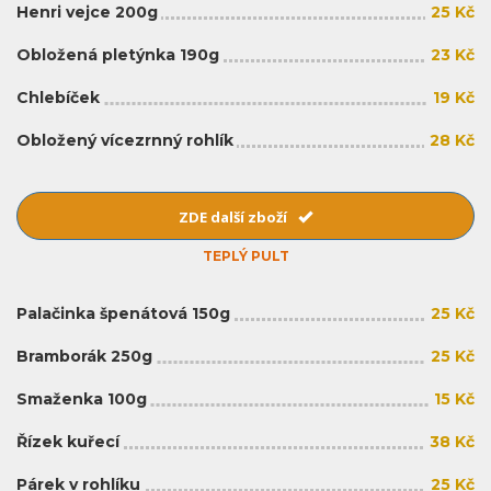
Henri vejce 200g
25 Kč
Obložená pletýnka 190g
23 Kč
Chlebíček
19 Kč
Obložený vícezrnný rohlík
28 Kč
ZDE další zboží
TEPLÝ PULT
Palačinka špenátová 150g
25 Kč
Bramborák 250g
25 Kč
Smaženka 100g
15 Kč
Řízek kuřecí
38 Kč
Párek v rohlíku
25 Kč