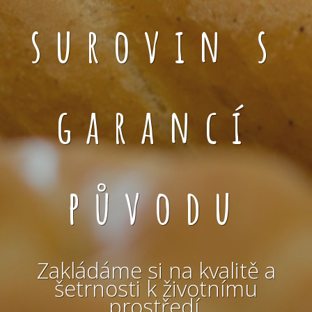
surovin s
garancí
původu
Zakládáme si na kvalitě a
šetrnosti k životnímu
prostředí.