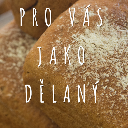
PRO VÁS
JAKO
DĚLANÝ