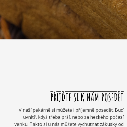
PŘIJĎTE SI K NÁM POSEDĚT
V naší pekárně si můžete i příjemně posedět. Buď
uvnitř, když třeba prší, nebo za hezkého počasí
venku. Takto si u nás můžete vychutnat zákusky od