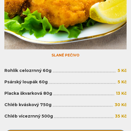
SLANÉ PEČIVO
Rohlík celozrnný 60g
5 Kč
Psárský loupák 60g
5 Kč
Placka škvarková 80g
13 Kč
Chléb kváskový 750g
30 Kč
Chléb vícezrnný 500g
35 Kč