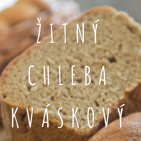
ŽITNÝ
CHLEBA
KVÁSKOVÝ