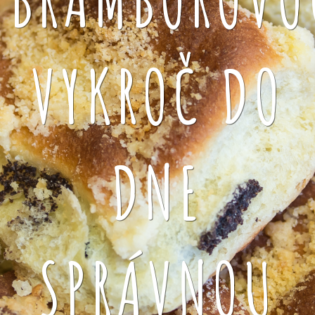
VYKROČ DO
DNE
SPRÁVNOU