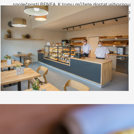
společnosti BENEA. K tomu můžete dostat výbornou
kávou. Nebo si raději dáte zrmzlinový pohár nebo
vynikající točenou zmrzlinu?