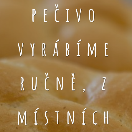
pečivo
vyrábíme
ručně, z
místních