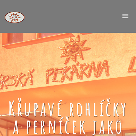
Křupavé rohlíčky
a perníček jako