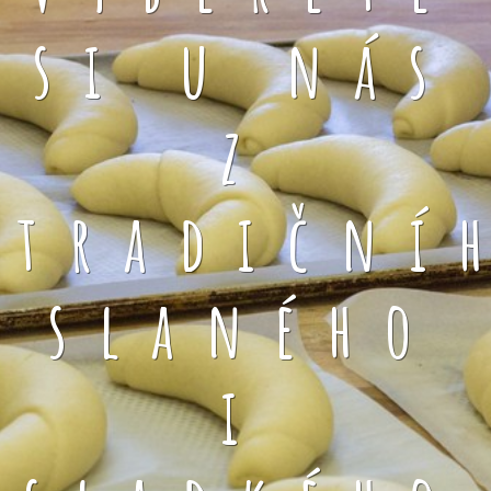
si u nás
z
tradiční
slaného
i