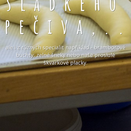
sladkého
pečiva,.
ale i z různých specialit například - bramborové
buchty, zelné šneky nebo naše proslulé
škvarkové placky.