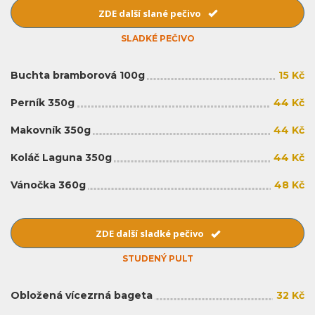
ZDE další slané pečivo
SLADKÉ PEČIVO
Buchta bramborová 100g
15 Kč
Perník 350g
44 Kč
Makovník 350g
44 Kč
Koláč Laguna 350g
44 Kč
Vánočka 360g
48 Kč
ZDE další sladké pečivo
STUDENÝ PULT
Obložená vícezrná bageta
32 Kč