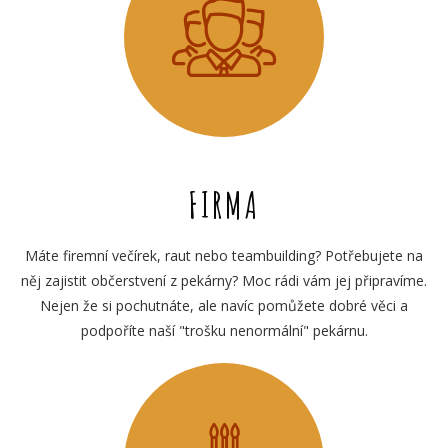
FIRMA
Máte firemní večírek, raut nebo teambuilding? Potřebujete na
něj zajistit občerstvení z pekárny? Moc rádi vám jej připravíme.
Nejen že si pochutnáte, ale navíc pomůžete dobré věci a
podpoříte naší "trošku nenormální" pekárnu.