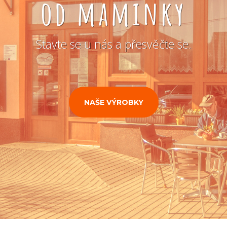
od maminky
Stavte se u nás a přesvěčte se.
NAŠE VÝROBKY