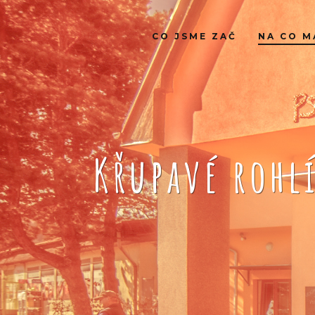
CO JSME ZAČ
NA CO M
Křupavé rohl