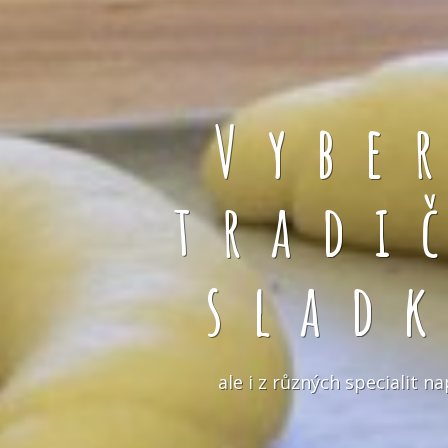
Vybe
tradi
slad
ale i z různých specialit 