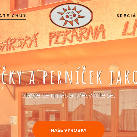
ÁTE CHUŤ
SPECIÁ
íčky a perníček ja
Stavte se u nás a přesvěčte se.
NAŠE VÝROBKY