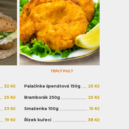
TEPLÝ PULT
32 Kč
Palačinka špenátová 150g
25 Kč
25 Kč
Bramborák 250g
25 Kč
23 Kč
Smaženka 100g
15 Kč
19 Kč
Řízek kuřecí
38 Kč