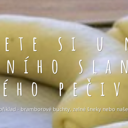
rete si u 
čního sla
kého pečiv
například - bramborové buchty, zelné šneky nebo naše