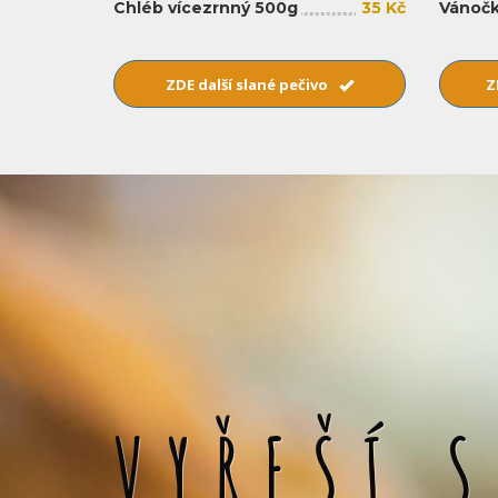
Chléb vícezrnný 500g
35 Kč
Vánočk
ZDE další slané pečivo
Z
VYŘEŠÍ 