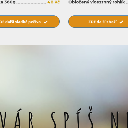
a 360g
48 Kč
Obložený vícezrnný rohlík
DE další sladké pečivo
ZDE další zboží
SVÁR SPÍŠ N