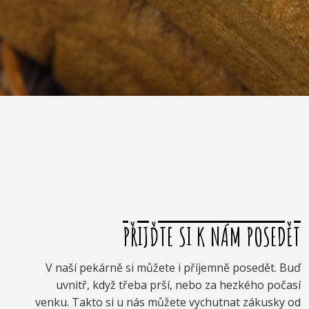
PŘIJĎTE SI K NÁM POSEDĚT
V naší pekárně si můžete i příjemně posedět. Buď
uvnitř, když třeba prší, nebo za hezkého počasí
venku. Takto si u nás můžete vychutnat zákusky od