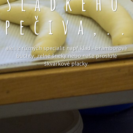
sladkého
pečiva,.
ale i z různých specialit například - bramborové
buchty, zelné šneky nebo naše proslulé
škvarkové placky.