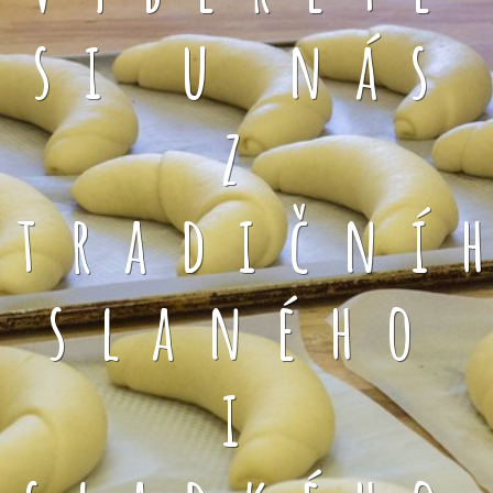
si u nás
z
tradiční
slaného
i