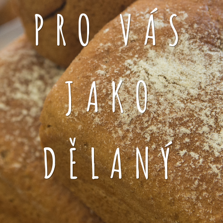
PRO VÁS
JAKO
DĚLANÝ