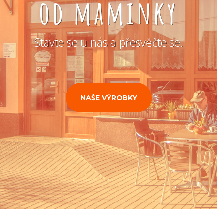
od maminky
Stavte se u nás a přesvěčte se.
NAŠE VÝROBKY