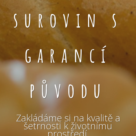
surovin s
garancí
původu
Zakládáme si na kvalitě a
šetrnosti k životnímu
prostředí.