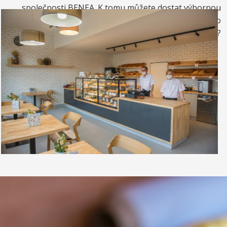
společnosti BENEA. K tomu můžete dostat výbornou
kávou. Nebo si raději dáte zrmzlinový pohár nebo
vynikající točenou zmrzlinu?