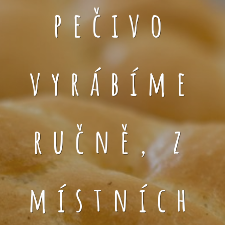
pečivo
vyrábíme
ručně, z
místních