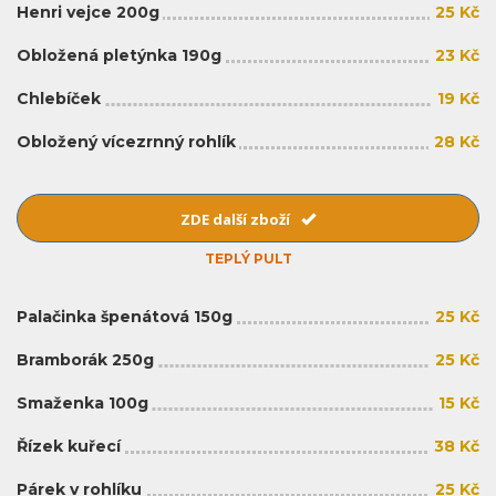
Henri vejce 200g
25 Kč
Obložená pletýnka 190g
23 Kč
Chlebíček
19 Kč
Obložený vícezrnný rohlík
28 Kč
ZDE další zboží
TEPLÝ PULT
Palačinka špenátová 150g
25 Kč
Bramborák 250g
25 Kč
Smaženka 100g
15 Kč
Řízek kuřecí
38 Kč
Párek v rohlíku
25 Kč