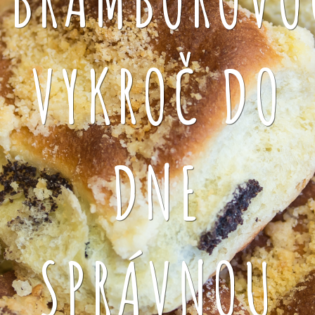
VYKROČ DO
DNE
SPRÁVNOU