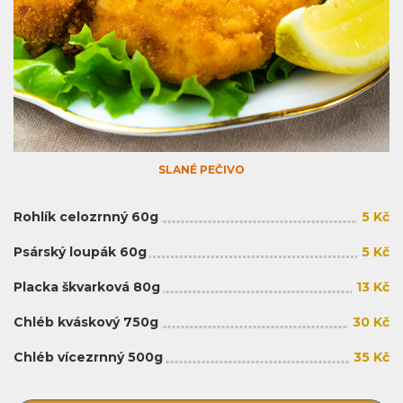
SLANÉ PEČIVO
Rohlík celozrnný 60g
5 Kč
Psárský loupák 60g
5 Kč
Placka škvarková 80g
13 Kč
Chléb kváskový 750g
30 Kč
Chléb vícezrnný 500g
35 Kč