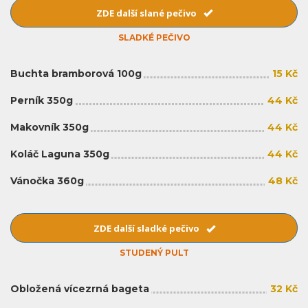
ZDE další slané pečivo
SLADKÉ PEČIVO
Buchta bramborová 100g
15 Kč
Perník 350g
44 Kč
Makovník 350g
44 Kč
Koláč Laguna 350g
44 Kč
Vánočka 360g
48 Kč
ZDE další sladké pečivo
STUDENÝ PULT
Obložená vícezrná bageta
32 Kč