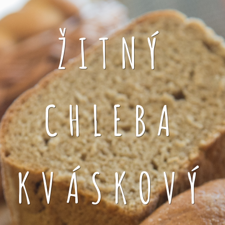
ŽITNÝ
CHLEBA
KVÁSKOVÝ