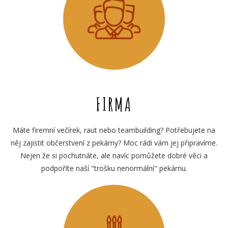
FIRMA
Máte firemní večírek, raut nebo teambuilding? Potřebujete na
něj zajistit občerstvení z pekárny? Moc rádi vám jej připravíme.
Nejen že si pochutnáte, ale navíc pomůžete dobré věci a
podpoříte naší "trošku nenormální" pekárnu.