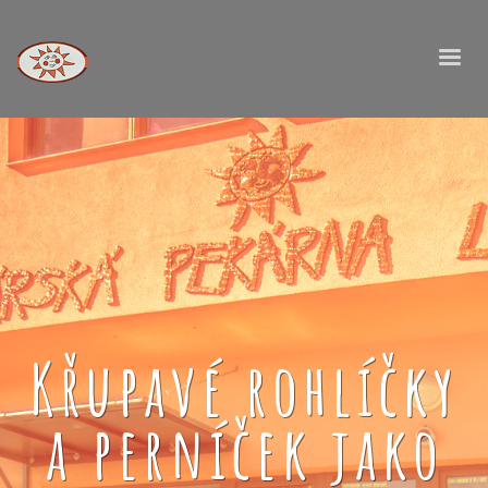
Křupavé rohlíčky
a perníček jako