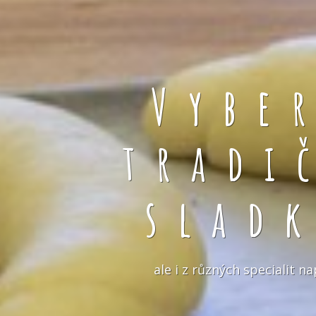
Vybe
tradi
slad
ale i z různých specialit 