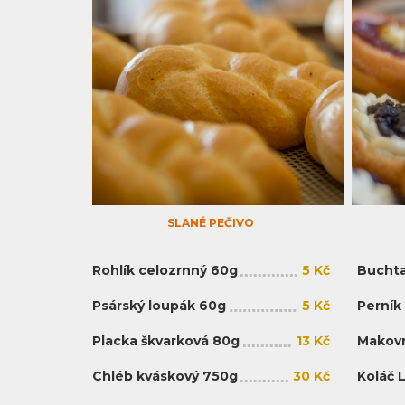
SLANÉ PEČIVO
Rohlík celozrnný 60g
5 Kč
Buchta
Psárský loupák 60g
5 Kč
Perník
Placka škvarková 80g
13 Kč
Makovn
Chléb kváskový 750g
30 Kč
Koláč 