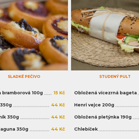
SLADKÉ PEČIVO
STUDENÝ PULT
 bramborová 100g
15 Kč
Obložená vícezrná bageta
 350g
44 Kč
Henri vejce 200g
ík 350g
44 Kč
Obložená pletýnka 190g
Laguna 350g
44 Kč
Chlebíček