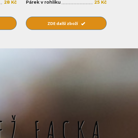
28 Kč
Párek v rohlíku
25 Kč
ZDE další zboží
EŽ FACKA