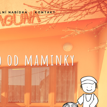
LNÍ NABÍDKA
KONTAKT
ko od maminky