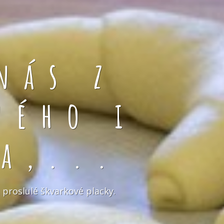
nás z
ného i
a,...
 proslulé škvarkové placky.