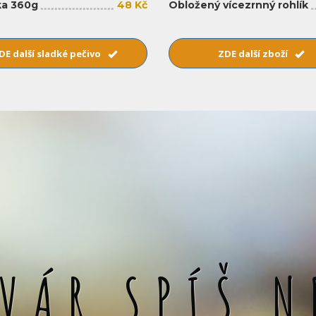
a 360g
48 Kč
Obložený vícezrnný rohlík
DE další sladké pečivo
ZDE další zboží
SVÁR SPÍŠ N