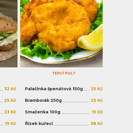
TEPLÝ PULT
32 Kč
Palačinka špenátová 150g
25 Kč
25 Kč
Bramborák 250g
25 Kč
23 Kč
Smaženka 100g
15 Kč
19 Kč
Řízek kuřecí
38 Kč