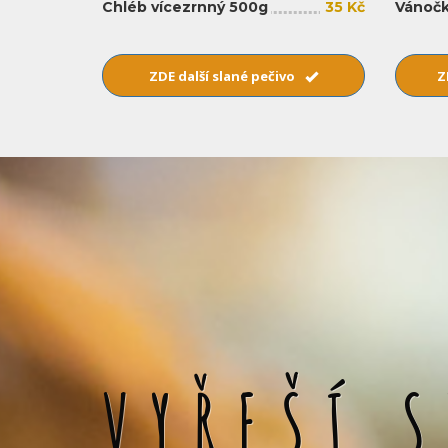
Chléb vícezrnný 500g
35 Kč
Vánočk
ZDE další slané pečivo
Z
VYŘEŠÍ 