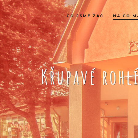
CO JSME ZAČ
NA CO M
Křupavé rohl