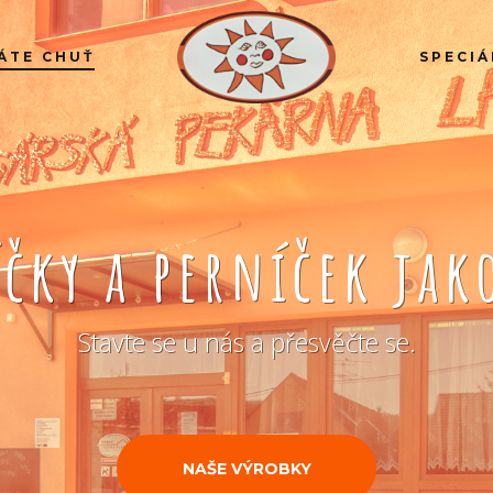
ÁTE CHUŤ
SPECIÁ
íčky a perníček ja
Stavte se u nás a přesvěčte se.
NAŠE VÝROBKY