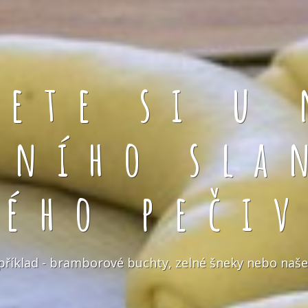
rete si u 
čního sla
kého pečiv
například - bramborové buchty, zelné šneky nebo naše