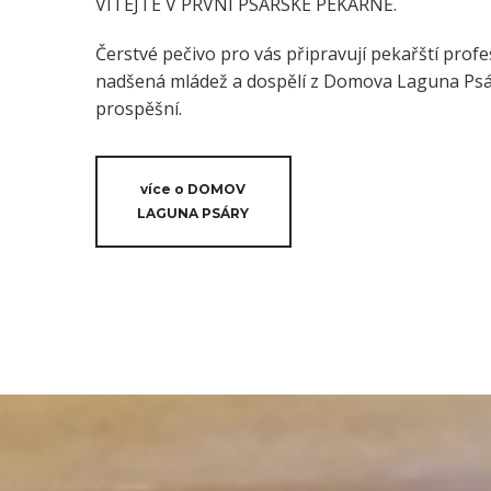
VÍTEJTE V PRVNÍ PSÁRSKÉ PEKÁRNĚ.
Čerstvé pečivo pro vás připravují pekařští profes
nadšená mládež a dospělí z Domova Laguna Psáry
prospěšní.
více o DOMOV
LAGUNA PSÁRY