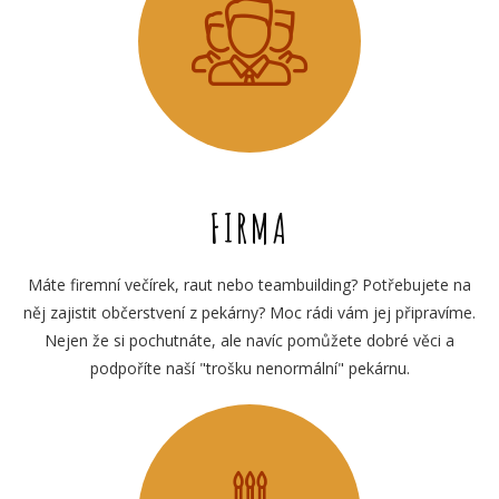
FIRMA
Máte firemní večírek, raut nebo teambuilding? Potřebujete na
něj zajistit občerstvení z pekárny? Moc rádi vám jej připravíme.
Nejen že si pochutnáte, ale navíc pomůžete dobré věci a
podpoříte naší "trošku nenormální" pekárnu.