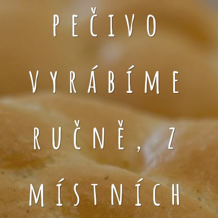
pečivo
vyrábíme
ručně, z
místních