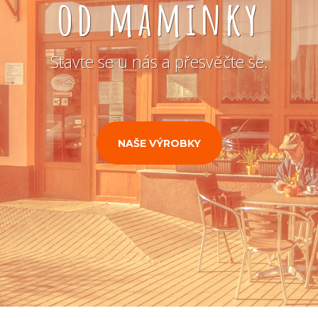
od maminky
Stavte se u nás a přesvěčte se.
NAŠE VÝROBKY