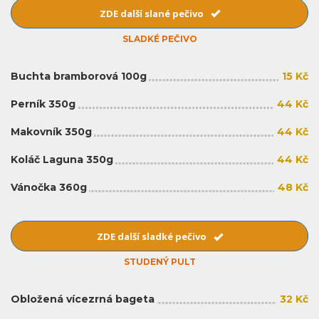
ZDE další slané pečivo
SLADKÉ PEČIVO
Buchta bramborová 100g
15 Kč
Perník 350g
44 Kč
Makovník 350g
44 Kč
Koláč Laguna 350g
44 Kč
Vánočka 360g
48 Kč
ZDE další sladké pečivo
STUDENÝ PULT
Obložená vícezrná bageta
32 Kč