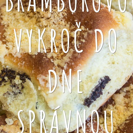
VYKROČ DO
DNE
SPRÁVNOU