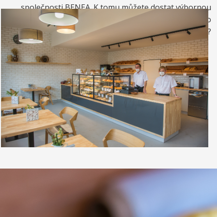
společnosti BENEA. K tomu můžete dostat výbornou
kávou. Nebo si raději dáte zrmzlinový pohár nebo
vynikající točenou zmrzlinu?