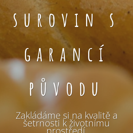
surovin s
garancí
původu
Zakládáme si na kvalitě a
šetrnosti k životnímu
prostředí.