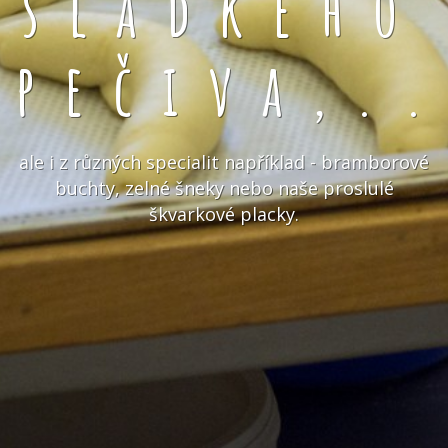
sladkého
pečiva,.
ale i z různých specialit například - bramborové
buchty, zelné šneky nebo naše proslulé
škvarkové placky.