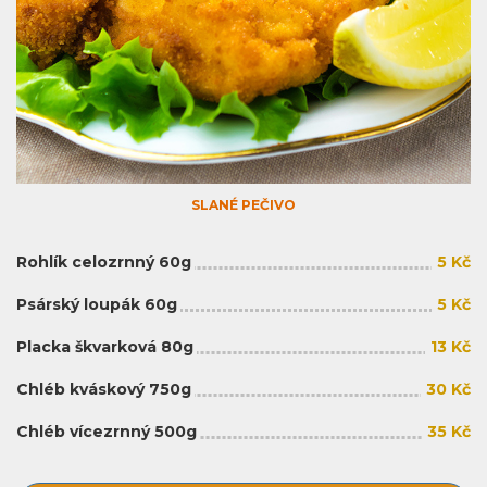
SLANÉ PEČIVO
Rohlík celozrnný 60g
5 Kč
Psárský loupák 60g
5 Kč
Placka škvarková 80g
13 Kč
Chléb kváskový 750g
30 Kč
Chléb vícezrnný 500g
35 Kč