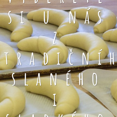
si u nás
z
tradiční
slaného
i