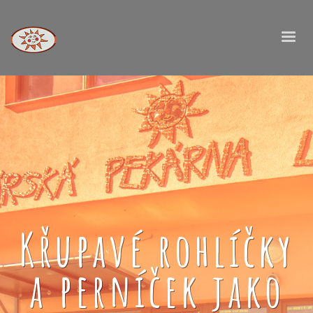
Křupavé rohlíčky
a perníček jako