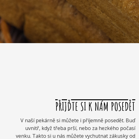
PŘIJĎTE SI K NÁM POSEDĚT
V naší pekárně si můžete i příjemně posedět. Buď
uvnitř, když třeba prší, nebo za hezkého počasí
venku. Takto si u nás můžete vychutnat zákusky od