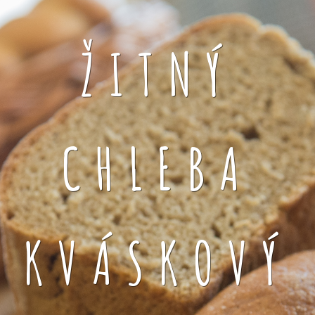
ŽITNÝ
CHLEBA
KVÁSKOVÝ