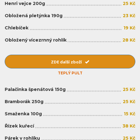
Henri vejce 200g
25 Kč
Obložená pletýnka 190g
23 Kč
Chlebíček
19 Kč
Obložený vícezrnný rohlík
28 Kč
ZDE další zboží
TEPLÝ PULT
Palačinka špenátová 150g
25 Kč
Bramborák 250g
25 Kč
Smaženka 100g
15 Kč
Řízek kuřecí
38 Kč
Párek v rohlíku
25 Kč