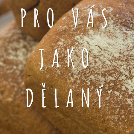
PRO VÁS
JAKO
DĚLANÝ