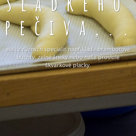
sladkého
pečiva,.
ale i z různých specialit například - bramborové
buchty, zelné šneky nebo naše proslulé
škvarkové placky.