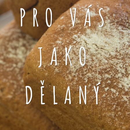
PRO VÁS
JAKO
DĚLANÝ