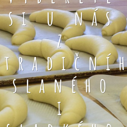
si u nás
z
tradiční
slaného
i