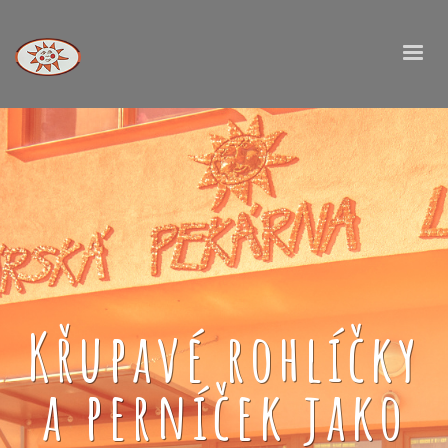
Křupavé rohlíčky
a perníček jako