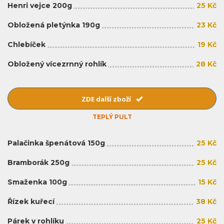
Henri vejce 200g
25 Kč
Obložená pletýnka 190g
23 Kč
Chlebíček
19 Kč
Obložený vícezrnný rohlík
28 Kč
ZDE další zboží
TEPLÝ PULT
Palačinka špenátová 150g
25 Kč
Bramborák 250g
25 Kč
Smaženka 100g
15 Kč
Řízek kuřecí
38 Kč
Párek v rohlíku
25 Kč