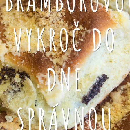
VYKROČ DO
DNE
SPRÁVNOU