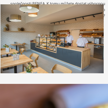
společnosti BENEA. K tomu můžete dostat výbornou
kávou. Nebo si raději dáte zrmzlinový pohár nebo
vynikající točenou zmrzlinu?