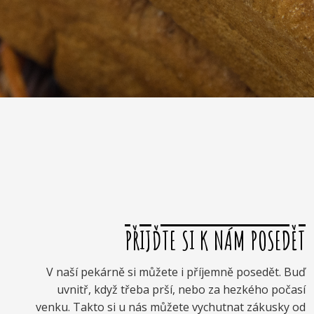
PŘIJĎTE SI K NÁM POSEDĚT
V naší pekárně si můžete i příjemně posedět. Buď
uvnitř, když třeba prší, nebo za hezkého počasí
venku. Takto si u nás můžete vychutnat zákusky od