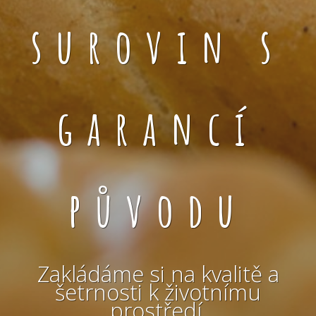
surovin s
garancí
původu
Zakládáme si na kvalitě a
šetrnosti k životnímu
prostředí.