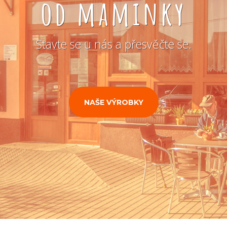
od maminky
Stavte se u nás a přesvěčte se.
NAŠE VÝROBKY