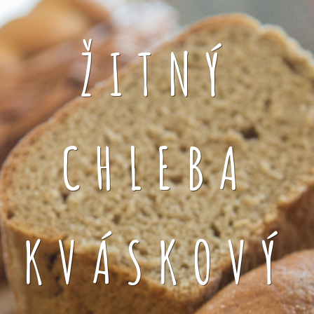
ŽITNÝ
CHLEBA
KVÁSKOVÝ