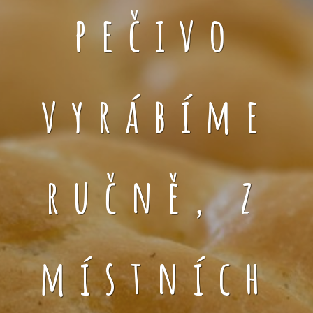
pečivo
vyrábíme
ručně, z
místních