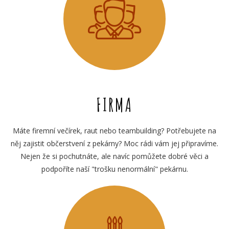
FIRMA
Máte firemní večírek, raut nebo teambuilding? Potřebujete na
něj zajistit občerstvení z pekárny? Moc rádi vám jej připravíme.
Nejen že si pochutnáte, ale navíc pomůžete dobré věci a
podpoříte naší "trošku nenormální" pekárnu.