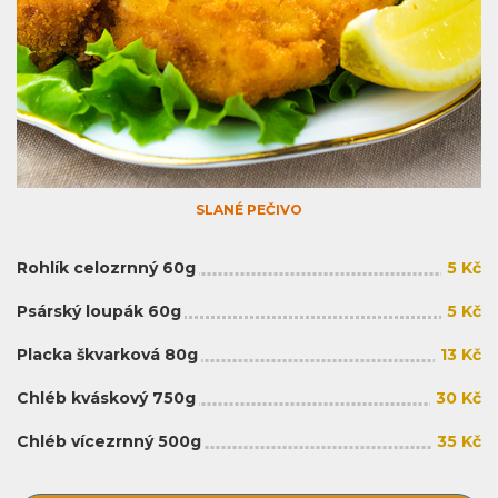
SLANÉ PEČIVO
Rohlík celozrnný 60g
5 Kč
Psárský loupák 60g
5 Kč
Placka škvarková 80g
13 Kč
Chléb kváskový 750g
30 Kč
Chléb vícezrnný 500g
35 Kč