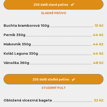
ZDE další slané pečivo
SLADKÉ PEČIVO
Buchta bramborová 100g
15 Kč
Perník 350g
44 Kč
Makovník 350g
44 Kč
Koláč Laguna 350g
44 Kč
Vánočka 360g
48 Kč
ZDE další sladké pečivo
STUDENÝ PULT
Obložená vícezrná bageta
32 Kč