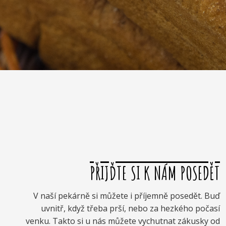
PŘIJĎTE SI K NÁM POSEDĚT
V naší pekárně si můžete i příjemně posedět. Buď
uvnitř, když třeba prší, nebo za hezkého počasí
venku. Takto si u nás můžete vychutnat zákusky od