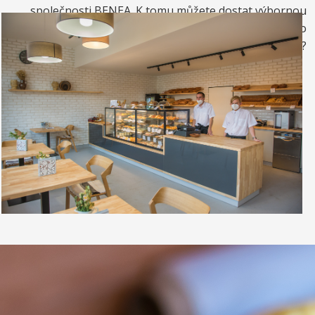
společnosti BENEA. K tomu můžete dostat výbornou
kávou. Nebo si raději dáte zrmzlinový pohár nebo
vynikající točenou zmrzlinu?