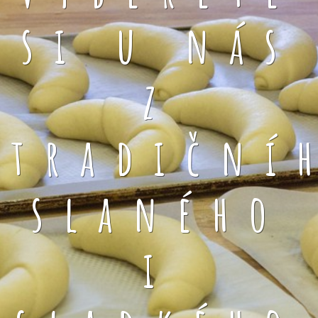
si u nás
z
tradiční
slaného
i