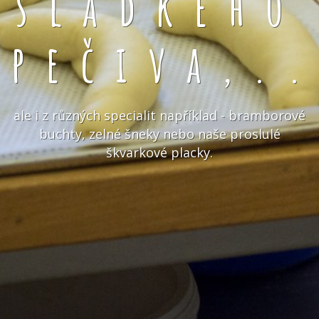
sladkého
pečiva,.
ale i z různých specialit například - bramborové
buchty, zelné šneky nebo naše proslulé
škvarkové placky.