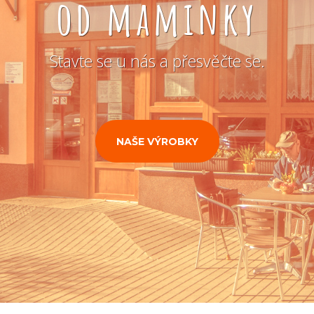
od maminky
Stavte se u nás a přesvěčte se.
NAŠE VÝROBKY