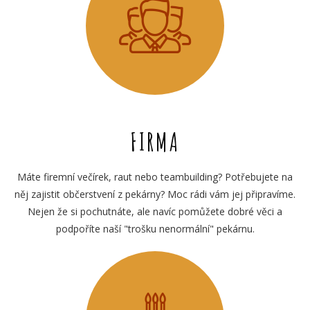
FIRMA
Máte firemní večírek, raut nebo teambuilding? Potřebujete na
něj zajistit občerstvení z pekárny? Moc rádi vám jej připravíme.
Nejen že si pochutnáte, ale navíc pomůžete dobré věci a
podpoříte naší "trošku nenormální" pekárnu.