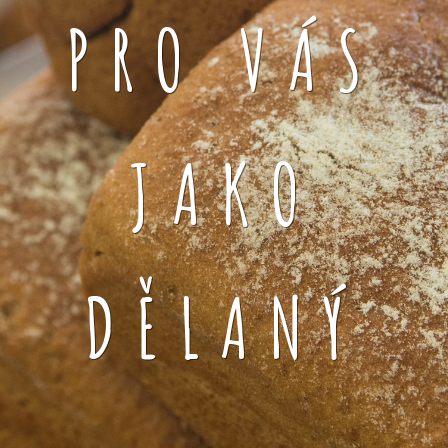
PRO VÁS
JAKO
DĚLANÝ