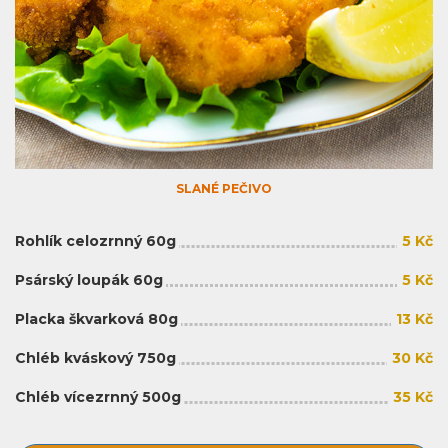
SLANÉ PEČIVO
Rohlík celozrnný 60g
5 Kč
Psárský loupák 60g
5 Kč
Placka škvarková 80g
13 Kč
Chléb kváskový 750g
30 Kč
Chléb vícezrnný 500g
35 Kč