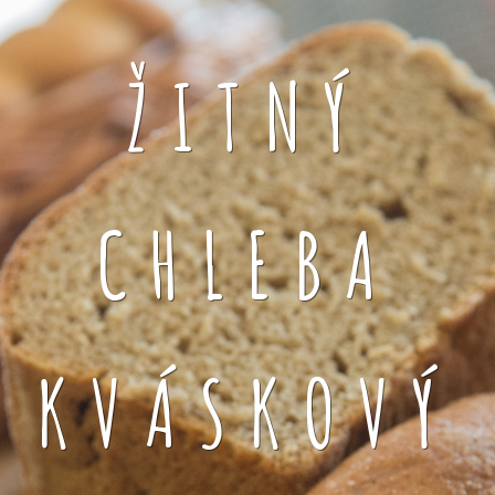
ŽITNÝ
CHLEBA
KVÁSKOVÝ