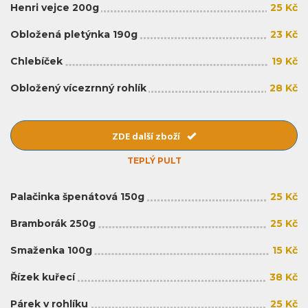
Henri vejce 200g
25 Kč
Obložená pletýnka 190g
23 Kč
Chlebíček
19 Kč
Obložený vícezrnný rohlík
28 Kč
ZDE další zboží
TEPLÝ PULT
Palačinka špenátová 150g
25 Kč
Bramborák 250g
25 Kč
Smaženka 100g
15 Kč
Řízek kuřecí
38 Kč
Párek v rohlíku
25 Kč