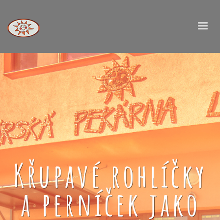
Křupavé rohlíčky
a perníček jako