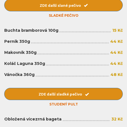
ZDE další slané pečivo
SLADKÉ PEČIVO
Buchta bramborová 100g
15 Kč
Perník 350g
44 Kč
Makovník 350g
44 Kč
Koláč Laguna 350g
44 Kč
Vánočka 360g
48 Kč
ZDE další sladké pečivo
STUDENÝ PULT
Obložená vícezrná bageta
32 Kč