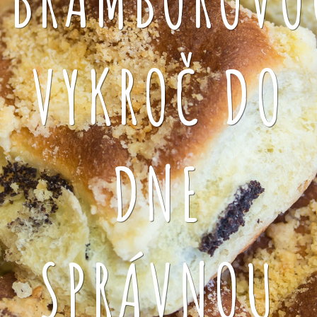
VYKROČ DO
DNE
SPRÁVNOU