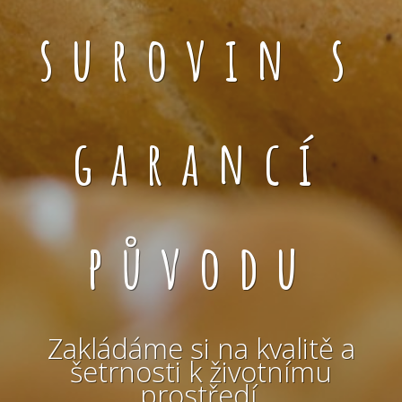
surovin s
garancí
původu
Zakládáme si na kvalitě a
šetrnosti k životnímu
prostředí.