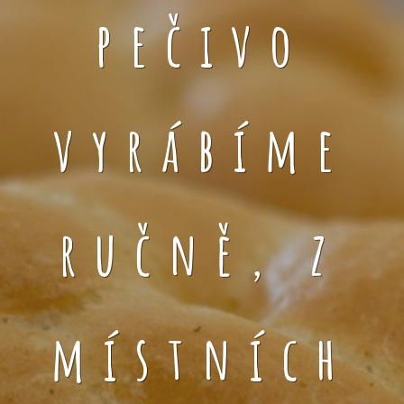
pečivo
vyrábíme
ručně, z
místních