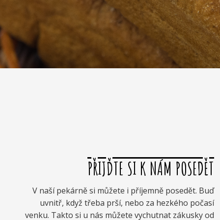
PŘIJĎTE SI K NÁM POSEDĚT
V naší pekárně si můžete i příjemně posedět. Buď
uvnitř, když třeba prší, nebo za hezkého počasí
venku. Takto si u nás můžete vychutnat zákusky od