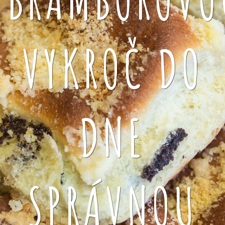
VYKROČ DO
DNE
SPRÁVNOU