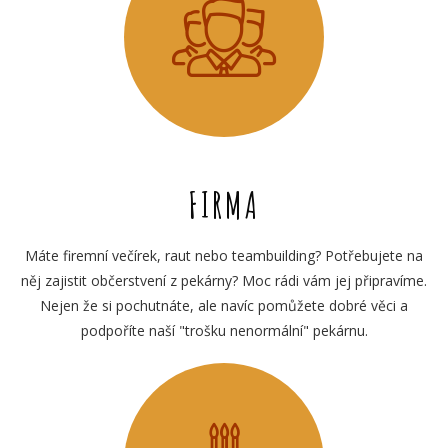
FIRMA
Máte firemní večírek, raut nebo teambuilding? Potřebujete na
něj zajistit občerstvení z pekárny? Moc rádi vám jej připravíme.
Nejen že si pochutnáte, ale navíc pomůžete dobré věci a
podpoříte naší "trošku nenormální" pekárnu.