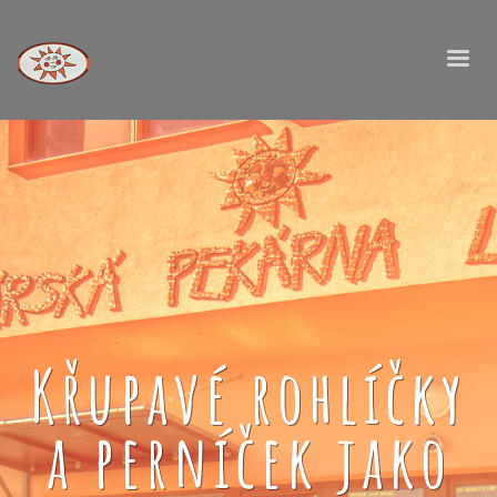
Křupavé rohlíčky
a perníček jako