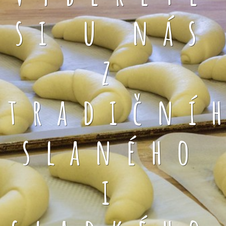
si u nás
z
tradiční
slaného
i