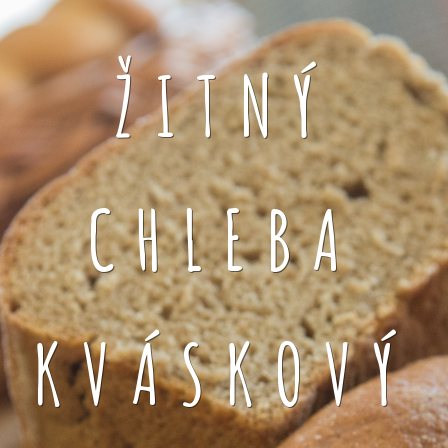
ŽITNÝ
CHLEBA
KVÁSKOVÝ