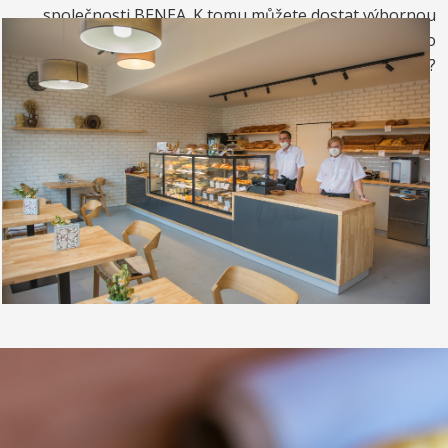
společnosti BENEA. K tomu můžete dostat výbornou
kávou. Nebo si raději dáte zrmzlinový pohár nebo
vynikající točenou zmrzlinu?