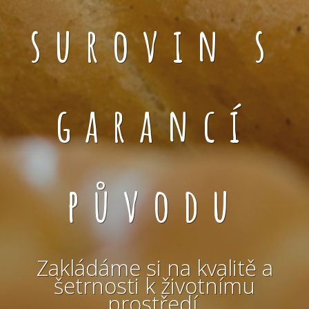
surovin s
garancí
původu
Zakládáme si na kvalitě a
šetrnosti k životnímu
prostředí.