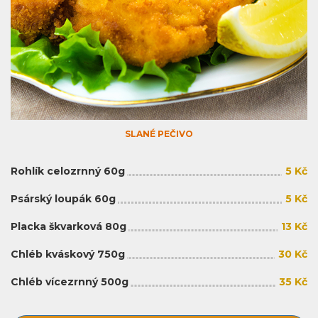
SLANÉ PEČIVO
Rohlík celozrnný 60g
5 Kč
Psárský loupák 60g
5 Kč
Placka škvarková 80g
13 Kč
Chléb kváskový 750g
30 Kč
Chléb vícezrnný 500g
35 Kč