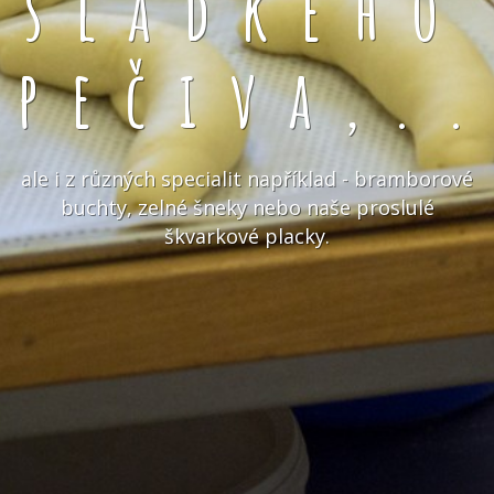
sladkého
pečiva,.
ale i z různých specialit například - bramborové
buchty, zelné šneky nebo naše proslulé
škvarkové placky.