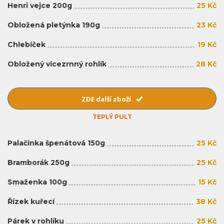
Henri vejce 200g
25 Kč
Obložená pletýnka 190g
23 Kč
Chlebíček
19 Kč
Obložený vícezrnný rohlík
28 Kč
ZDE další zboží
TEPLÝ PULT
Palačinka špenátová 150g
25 Kč
Bramborák 250g
25 Kč
Smaženka 100g
15 Kč
Řízek kuřecí
38 Kč
Párek v rohlíku
25 Kč