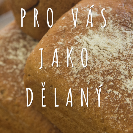
PRO VÁS
JAKO
DĚLANÝ