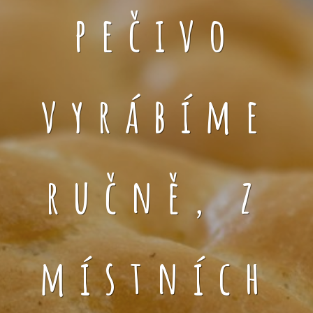
pečivo
vyrábíme
ručně, z
místních