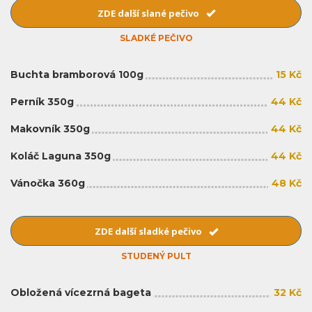
ZDE další slané pečivo
SLADKÉ PEČIVO
Buchta bramborová 100g
15 Kč
Perník 350g
44 Kč
Makovník 350g
44 Kč
Koláč Laguna 350g
44 Kč
Vánočka 360g
48 Kč
ZDE další sladké pečivo
STUDENÝ PULT
Obložená vícezrná bageta
32 Kč