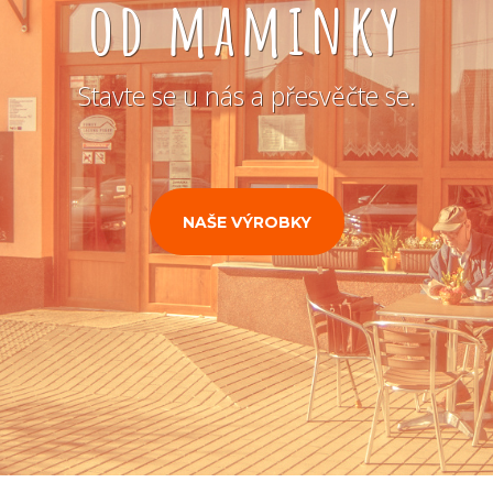
od maminky
Stavte se u nás a přesvěčte se.
NAŠE VÝROBKY