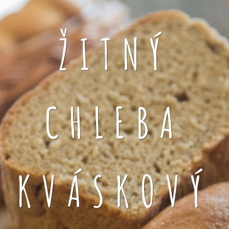
ŽITNÝ
CHLEBA
KVÁSKOVÝ