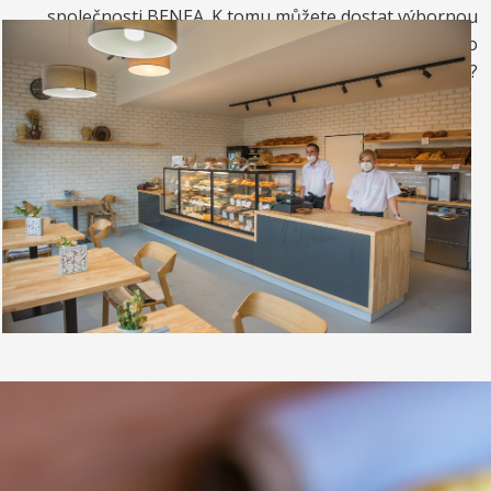
společnosti BENEA. K tomu můžete dostat výbornou
kávou. Nebo si raději dáte zrmzlinový pohár nebo
vynikající točenou zmrzlinu?