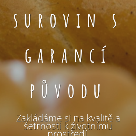
surovin s
garancí
původu
Zakládáme si na kvalitě a
šetrnosti k životnímu
prostředí.