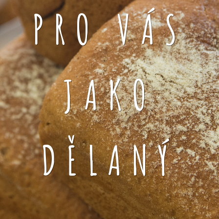
PRO VÁS
JAKO
DĚLANÝ