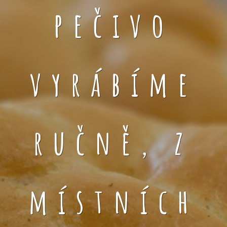
pečivo
vyrábíme
ručně, z
místních