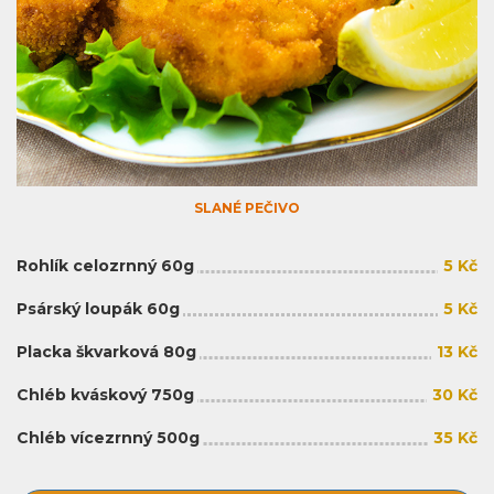
SLANÉ PEČIVO
Rohlík celozrnný 60g
5 Kč
Psárský loupák 60g
5 Kč
Placka škvarková 80g
13 Kč
Chléb kváskový 750g
30 Kč
Chléb vícezrnný 500g
35 Kč