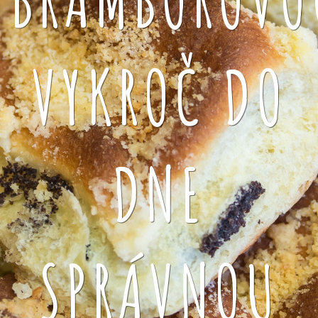
VYKROČ DO
DNE
SPRÁVNOU