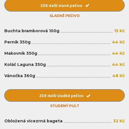
ZDE další slané pečivo
SLADKÉ PEČIVO
Buchta bramborová 100g
15 Kč
Perník 350g
44 Kč
Makovník 350g
44 Kč
Koláč Laguna 350g
44 Kč
Vánočka 360g
48 Kč
ZDE další sladké pečivo
STUDENÝ PULT
Obložená vícezrná bageta
32 Kč