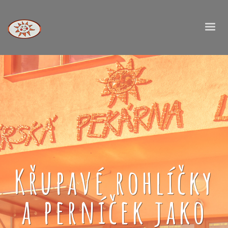
Křupavé rohlíčky
a perníček jako