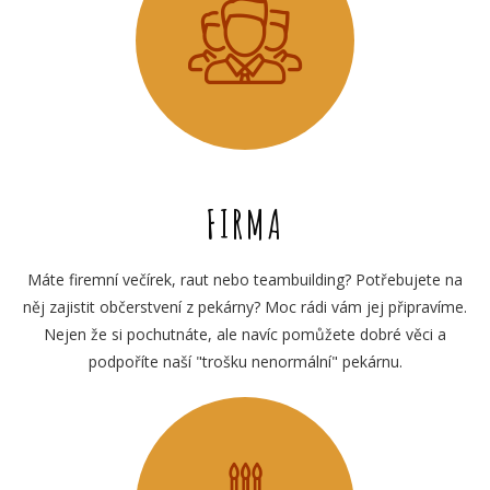
FIRMA
Máte firemní večírek, raut nebo teambuilding? Potřebujete na
něj zajistit občerstvení z pekárny? Moc rádi vám jej připravíme.
Nejen že si pochutnáte, ale navíc pomůžete dobré věci a
podpoříte naší "trošku nenormální" pekárnu.