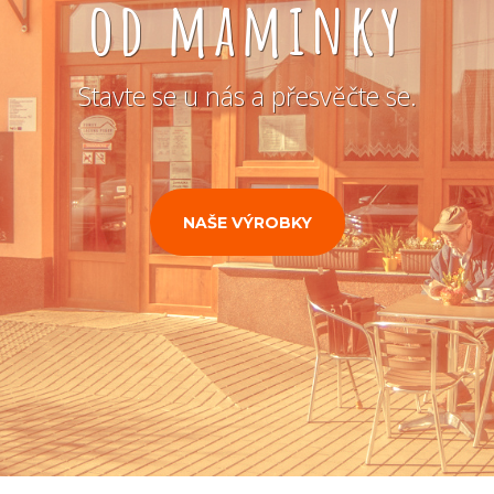
od maminky
Stavte se u nás a přesvěčte se.
NAŠE VÝROBKY