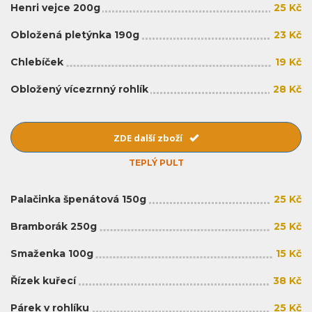
Henri vejce 200g
25 Kč
Obložená pletýnka 190g
23 Kč
Chlebíček
19 Kč
Obložený vícezrnný rohlík
28 Kč
ZDE další zboží
TEPLÝ PULT
Palačinka špenátová 150g
25 Kč
Bramborák 250g
25 Kč
Smaženka 100g
15 Kč
Řízek kuřecí
38 Kč
Párek v rohlíku
25 Kč