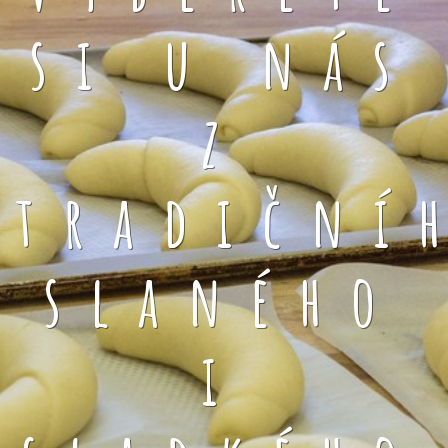
si u nás
z
tradiční
slaného
i