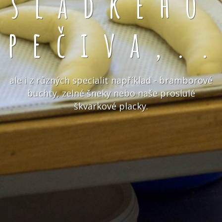
sladkého
pečiva,.
ale i z různých specialit například - bramborové
buchty, zelné šneky nebo naše proslulé
škvarkové placky.