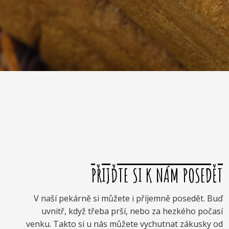
PŘIJĎTE SI K NÁM POSEDĚT
V naší pekárně si můžete i příjemně posedět. Buď
uvnitř, když třeba prší, nebo za hezkého počasí
venku. Takto si u nás můžete vychutnat zákusky od