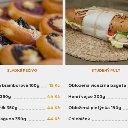
SLADKÉ PEČIVO
STUDENÝ PULT
 bramborová 100g
15 Kč
Obložená vícezrná bageta
 350g
44 Kč
Henri vejce 200g
ík 350g
44 Kč
Obložená pletýnka 190g
Laguna 350g
44 Kč
Chlebíček