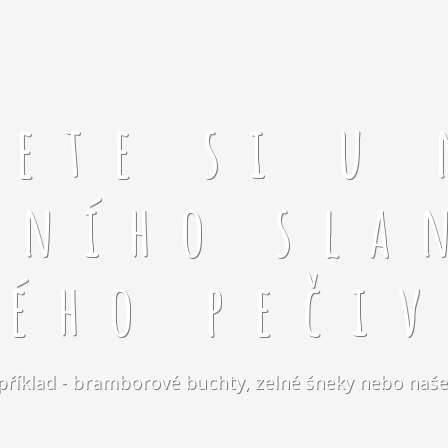
rete si u 
čního sla
kého pečiv
například - bramborové buchty, zelné šneky nebo naše