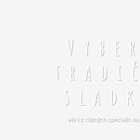
Vybe
tradi
slad
ale i z různých specialit 