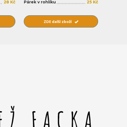
28 Kč
Párek v rohlíku
25 Kč
ZDE další zboží
EŽ FACKA