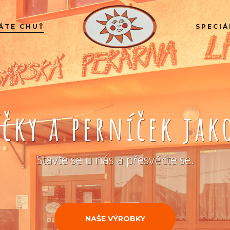
ÁTE CHUŤ
SPECIÁ
íčky a perníček ja
Stavte se u nás a přesvěčte se.
NAŠE VÝROBKY