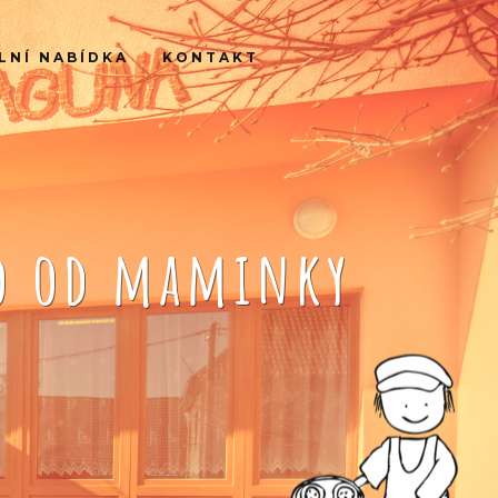
LNÍ NABÍDKA
KONTAKT
ko od maminky