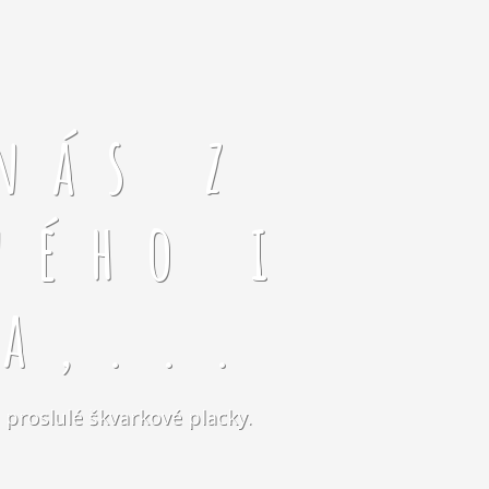
nás z
ného i
a,...
 proslulé škvarkové placky.