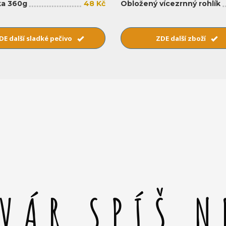
a 360g
48 Kč
Obložený vícezrnný rohlík
DE další sladké pečivo
ZDE další zboží
SVÁR SPÍŠ N