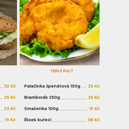
TEPLÝ PULT
32 Kč
Palačinka špenátová 150g
25 Kč
25 Kč
Bramborák 250g
25 Kč
23 Kč
Smaženka 100g
15 Kč
19 Kč
Řízek kuřecí
38 Kč