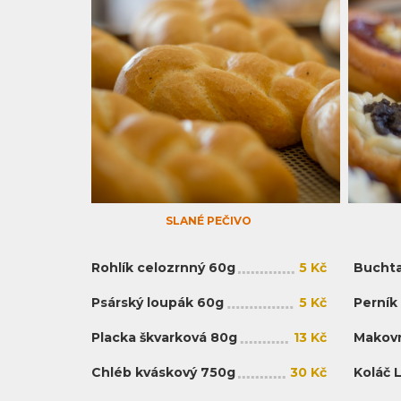
SLANÉ PEČIVO
Rohlík celozrnný 60g
5 Kč
Buchta
Psárský loupák 60g
5 Kč
Perník
Placka škvarková 80g
13 Kč
Makovn
Chléb kváskový 750g
30 Kč
Koláč 