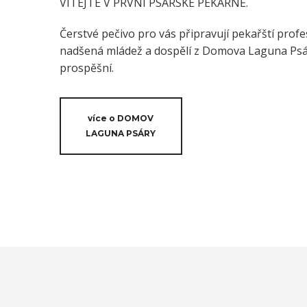
VÍTEJTE V PRVNÍ PSÁRSKÉ PEKÁRNĚ.
Čerstvé pečivo pro vás připravují pekařští profes
nadšená mládež a dospělí z Domova Laguna Psáry
prospěšní.
více o DOMOV
LAGUNA PSÁRY