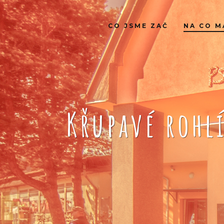
CO JSME ZAČ
NA CO M
Křupavé rohl