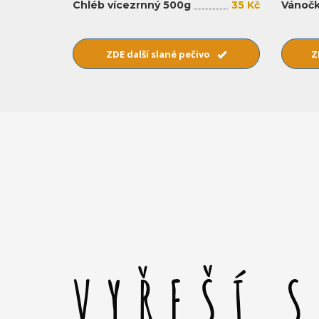
Chléb vícezrnný 500g
35 Kč
Vánočk
ZDE další slané pečivo
Z
VYŘEŠÍ 