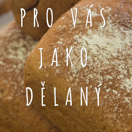
PRO VÁS
JAKO
DĚLANÝ