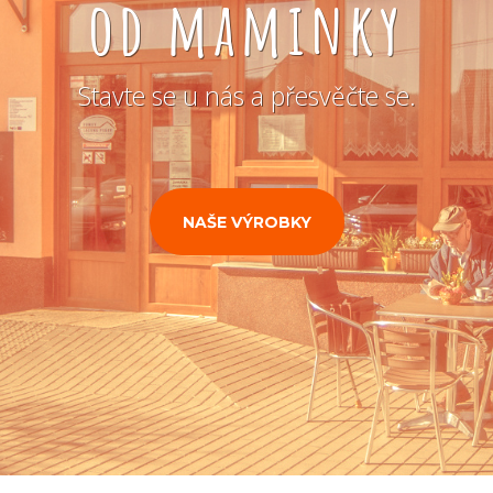
od maminky
Stavte se u nás a přesvěčte se.
NAŠE VÝROBKY