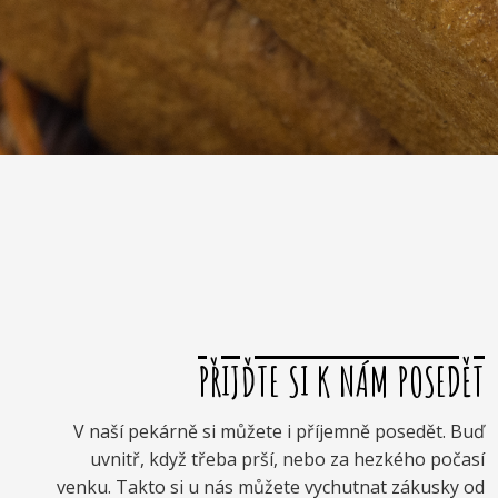
PŘIJĎTE SI K NÁM POSEDĚT
V naší pekárně si můžete i příjemně posedět. Buď
uvnitř, když třeba prší, nebo za hezkého počasí
venku. Takto si u nás můžete vychutnat zákusky od