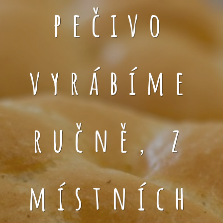
pečivo
vyrábíme
ručně, z
místních