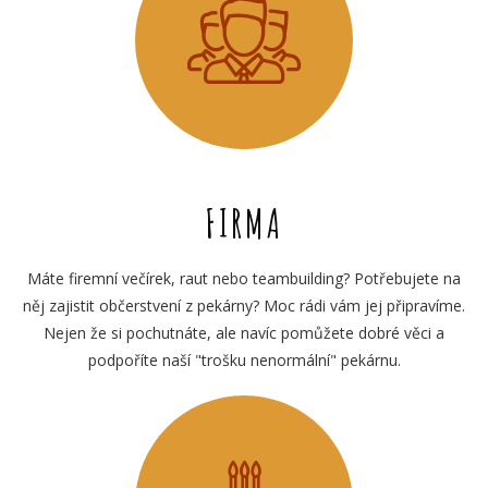
FIRMA
Máte firemní večírek, raut nebo teambuilding? Potřebujete na
něj zajistit občerstvení z pekárny? Moc rádi vám jej připravíme.
Nejen že si pochutnáte, ale navíc pomůžete dobré věci a
podpoříte naší "trošku nenormální" pekárnu.