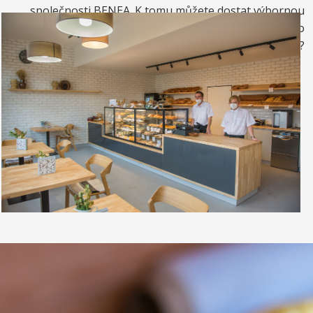
společnosti BENEA. K tomu můžete dostat výbornou
kávou. Nebo si raději dáte zrmzlinový pohár nebo
vynikající točenou zmrzlinu?