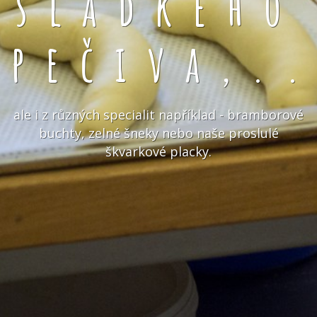
sladkého
pečiva,.
ale i z různých specialit například - bramborové
buchty, zelné šneky nebo naše proslulé
škvarkové placky.