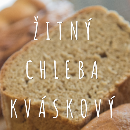
ŽITNÝ
CHLEBA
KVÁSKOVÝ