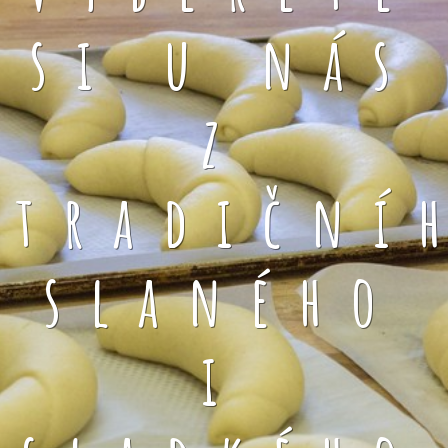
si u nás
z
tradiční
slaného
i