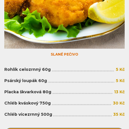
SLANÉ PEČIVO
Rohlík celozrnný 60g
5 Kč
Psárský loupák 60g
5 Kč
Placka škvarková 80g
13 Kč
Chléb kváskový 750g
30 Kč
Chléb vícezrnný 500g
35 Kč