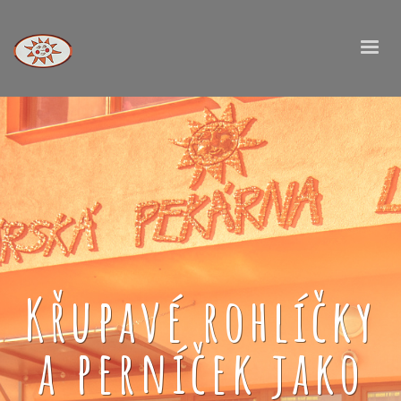
Křupavé rohlíčky
a perníček jako