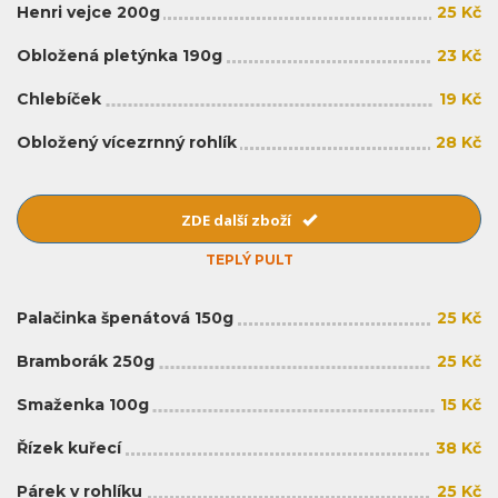
Henri vejce 200g
25 Kč
Obložená pletýnka 190g
23 Kč
Chlebíček
19 Kč
Obložený vícezrnný rohlík
28 Kč
ZDE další zboží
TEPLÝ PULT
Palačinka špenátová 150g
25 Kč
Bramborák 250g
25 Kč
Smaženka 100g
15 Kč
Řízek kuřecí
38 Kč
Párek v rohlíku
25 Kč