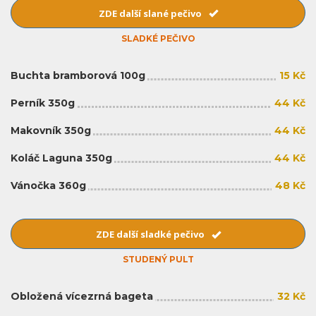
ZDE další slané pečivo
SLADKÉ PEČIVO
Buchta bramborová 100g
15 Kč
Perník 350g
44 Kč
Makovník 350g
44 Kč
Koláč Laguna 350g
44 Kč
Vánočka 360g
48 Kč
ZDE další sladké pečivo
STUDENÝ PULT
Obložená vícezrná bageta
32 Kč