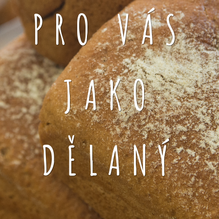
PRO VÁS
JAKO
DĚLANÝ