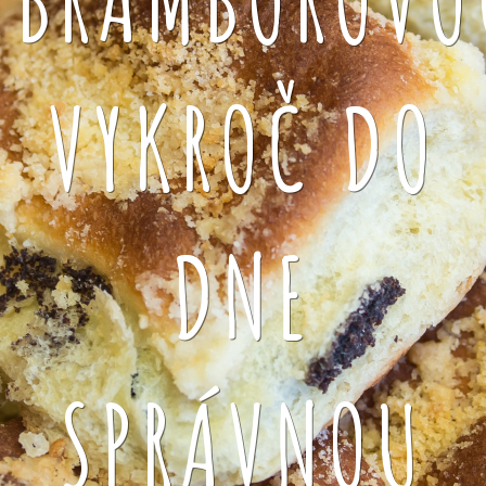
VYKROČ DO
DNE
SPRÁVNOU