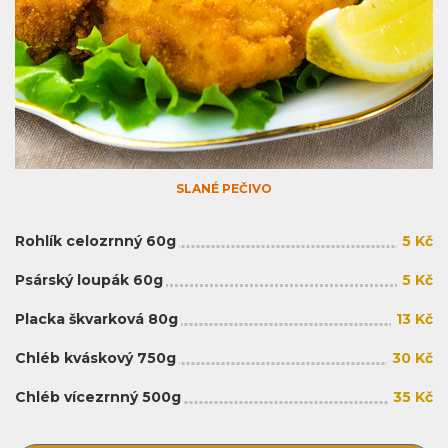
SLANÉ PEČIVO
Rohlík celozrnný 60g
5 Kč
Psárský loupák 60g
5 Kč
Placka škvarková 80g
13 Kč
Chléb kváskový 750g
30 Kč
Chléb vícezrnný 500g
35 Kč