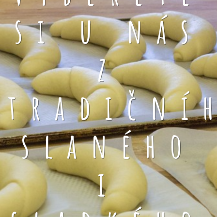
si u nás
z
tradiční
slaného
i