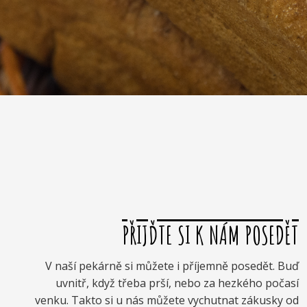
PŘIJĎTE SI K NÁM POSEDĚT
V naší pekárně si můžete i příjemně posedět. Buď
uvnitř, když třeba prší, nebo za hezkého počasí
venku. Takto si u nás můžete vychutnat zákusky od