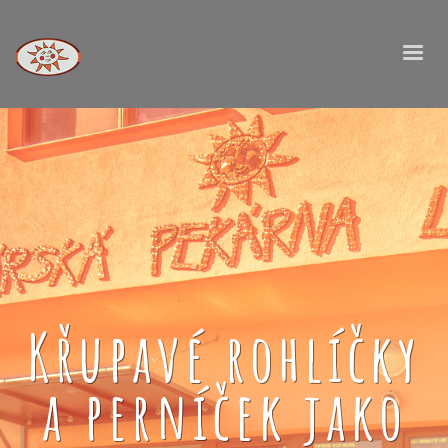
Křupavé rohlíčky
a perníček jako