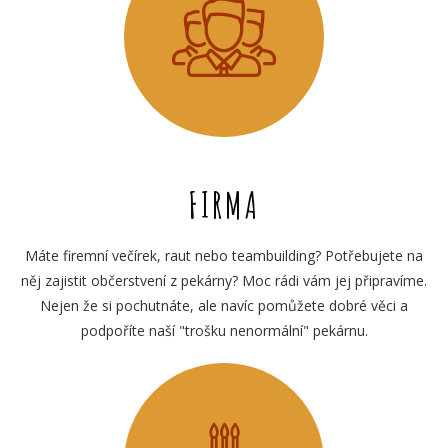
FIRMA
Máte firemní večírek, raut nebo teambuilding? Potřebujete na
něj zajistit občerstvení z pekárny? Moc rádi vám jej připravíme.
Nejen že si pochutnáte, ale navíc pomůžete dobré věci a
podpoříte naší "trošku nenormální" pekárnu.