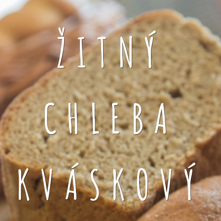
ŽITNÝ
CHLEBA
KVÁSKOVÝ