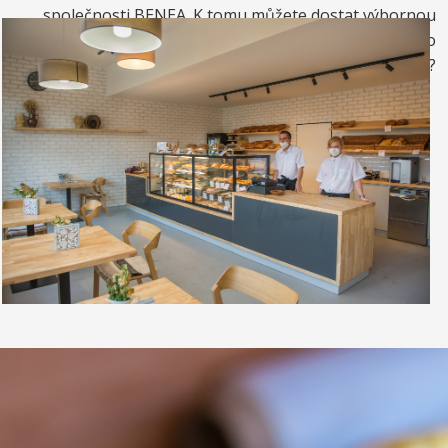
společnosti BENEA. K tomu můžete dostat výbornou
kávou. Nebo si raději dáte zrmzlinový pohár nebo
vynikající točenou zmrzlinu?