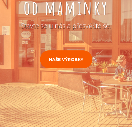
od maminky
Stavte se u nás a přesvěčte se.
NAŠE VÝROBKY