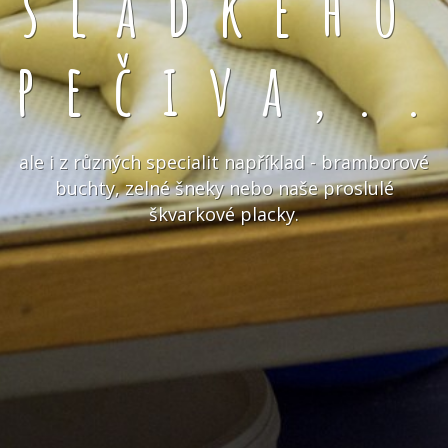
sladkého
pečiva,.
ale i z různých specialit například - bramborové
buchty, zelné šneky nebo naše proslulé
škvarkové placky.