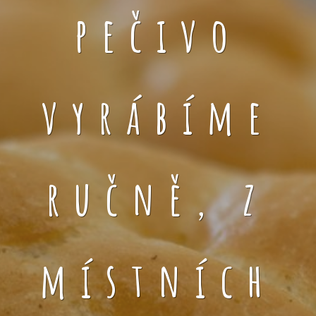
pečivo
vyrábíme
ručně, z
místních