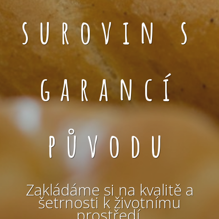
surovin s
garancí
původu
Zakládáme si na kvalitě a
šetrnosti k životnímu
prostředí.