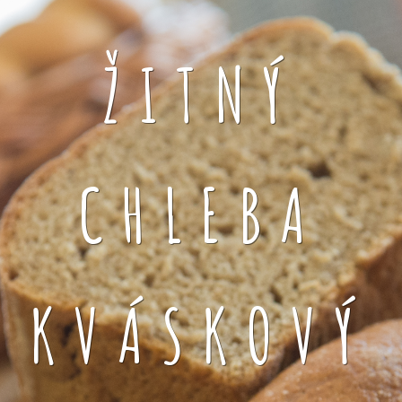
ŽITNÝ
CHLEBA
KVÁSKOVÝ