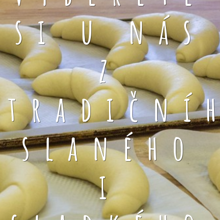
si u nás
z
tradiční
slaného
i