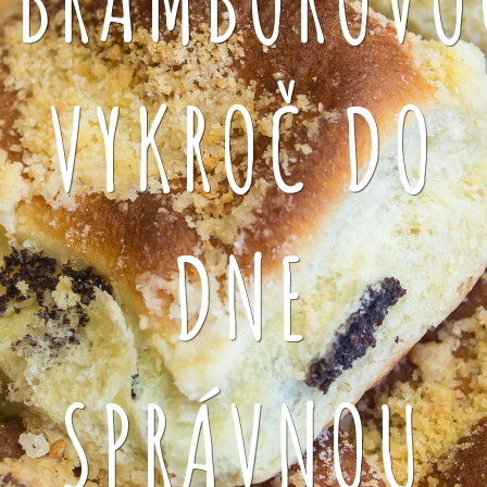
VYKROČ DO
DNE
SPRÁVNOU