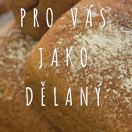
PRO VÁS
JAKO
DĚLANÝ