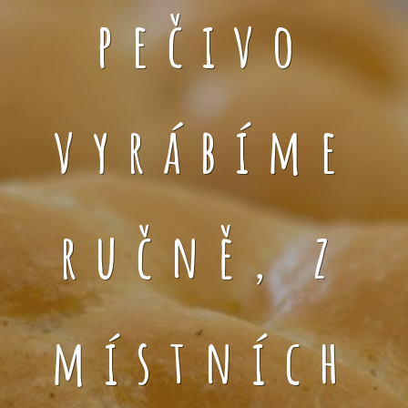
pečivo
vyrábíme
ručně, z
místních