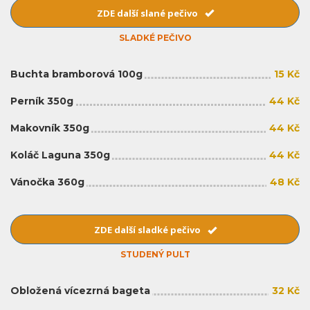
ZDE další slané pečivo
SLADKÉ PEČIVO
Buchta bramborová 100g
15 Kč
Perník 350g
44 Kč
Makovník 350g
44 Kč
Koláč Laguna 350g
44 Kč
Vánočka 360g
48 Kč
ZDE další sladké pečivo
STUDENÝ PULT
Obložená vícezrná bageta
32 Kč