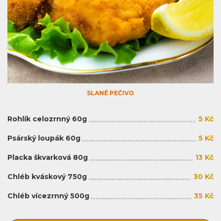
SLANÉ PEČIVO
Rohlík celozrnný 60g
5 Kč
Psárský loupák 60g
5 Kč
Placka škvarková 80g
13 Kč
Chléb kváskový 750g
30 Kč
Chléb vícezrnný 500g
35 Kč