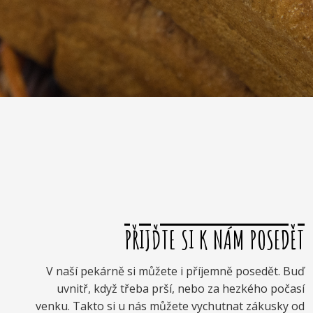
PŘIJĎTE SI K NÁM POSEDĚT
V naší pekárně si můžete i příjemně posedět. Buď
uvnitř, když třeba prší, nebo za hezkého počasí
venku. Takto si u nás můžete vychutnat zákusky od