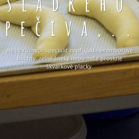
sladkého
pečiva,.
ale i z různých specialit například - bramborové
buchty, zelné šneky nebo naše proslulé
škvarkové placky.