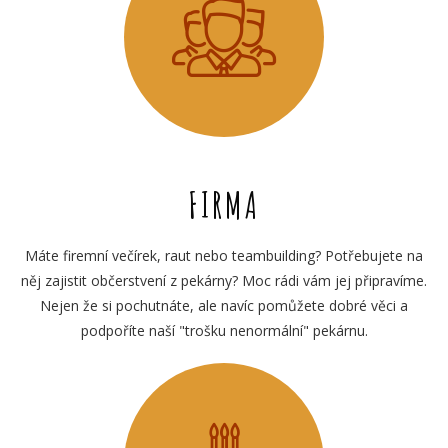
FIRMA
Máte firemní večírek, raut nebo teambuilding? Potřebujete na
něj zajistit občerstvení z pekárny? Moc rádi vám jej připravíme.
Nejen že si pochutnáte, ale navíc pomůžete dobré věci a
podpoříte naší "trošku nenormální" pekárnu.