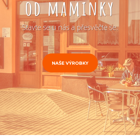
od maminky
Stavte se u nás a přesvěčte se.
NAŠE VÝROBKY