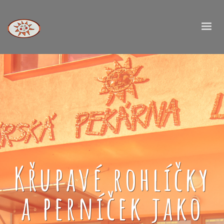
Křupavé rohlíčky
a perníček jako