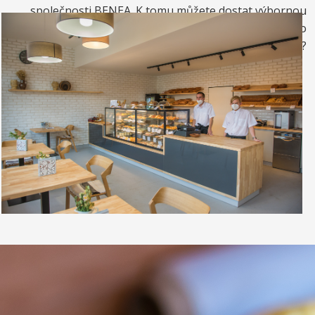
společnosti BENEA. K tomu můžete dostat výbornou
kávou. Nebo si raději dáte zrmzlinový pohár nebo
vynikající točenou zmrzlinu?