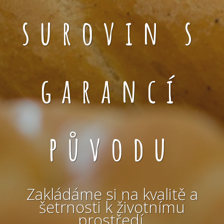
surovin s
garancí
původu
Zakládáme si na kvalitě a
šetrnosti k životnímu
prostředí.