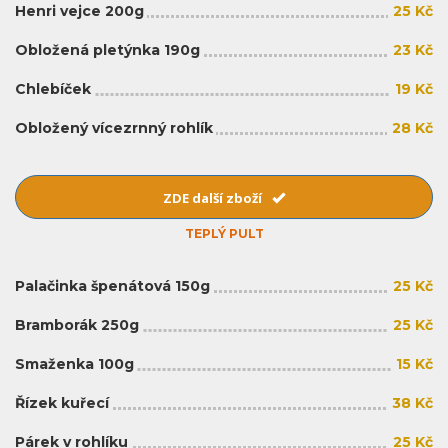
Henri vejce 200g
25 Kč
Obložená pletýnka 190g
23 Kč
Chlebíček
19 Kč
Obložený vícezrnný rohlík
28 Kč
ZDE další zboží
TEPLÝ PULT
Palačinka špenátová 150g
25 Kč
Bramborák 250g
25 Kč
Smaženka 100g
15 Kč
Řízek kuřecí
38 Kč
Párek v rohlíku
25 Kč