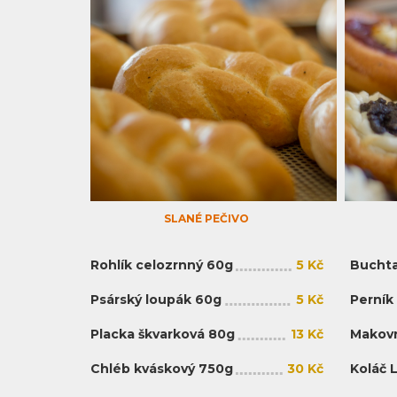
SLANÉ PEČIVO
Rohlík celozrnný 60g
5 Kč
Buchta
Psárský loupák 60g
5 Kč
Perník
Placka škvarková 80g
13 Kč
Makovn
Chléb kváskový 750g
30 Kč
Koláč 