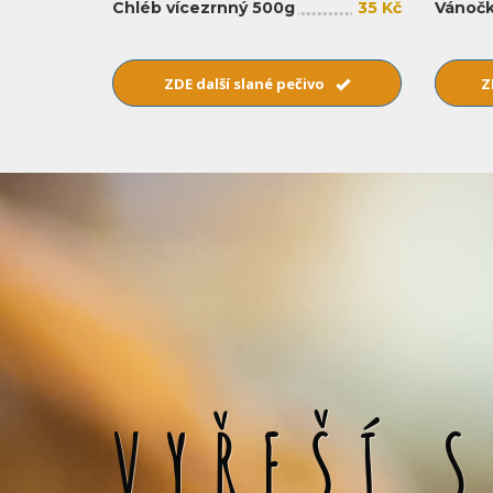
Chléb vícezrnný 500g
35 Kč
Vánočk
ZDE další slané pečivo
Z
VYŘEŠÍ 