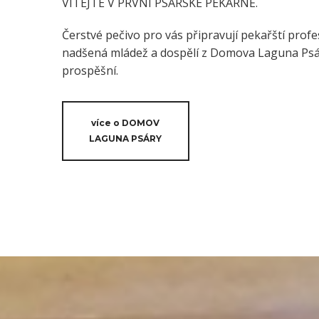
VÍTEJTE V PRVNÍ PSÁRSKÉ PEKÁRNĚ.
Čerstvé pečivo pro vás připravují pekařští profes
nadšená mládež a dospělí z Domova Laguna Psáry
prospěšní.
více o DOMOV
LAGUNA PSÁRY