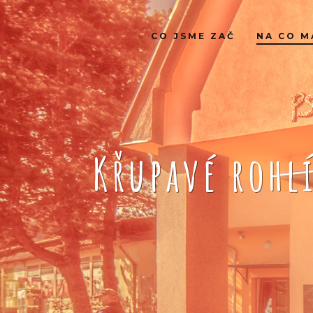
CO JSME ZAČ
NA CO M
Křupavé rohl