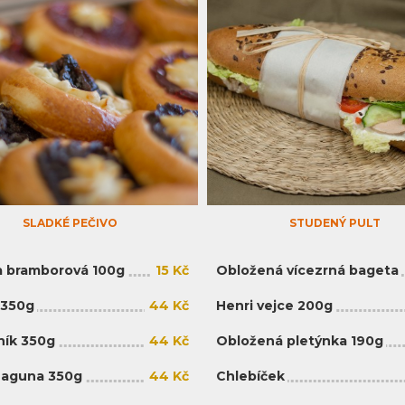
SLADKÉ PEČIVO
STUDENÝ PULT
 bramborová 100g
15 Kč
Obložená vícezrná bageta
 350g
44 Kč
Henri vejce 200g
ík 350g
44 Kč
Obložená pletýnka 190g
Laguna 350g
44 Kč
Chlebíček