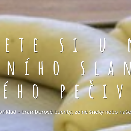
rete si u 
čního sla
kého pečiv
například - bramborové buchty, zelné šneky nebo naše