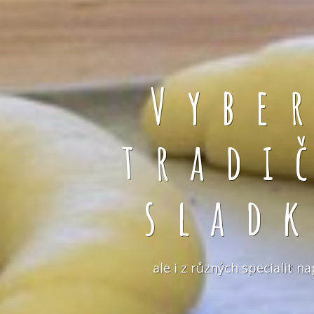
Vybe
tradi
slad
ale i z různých specialit 