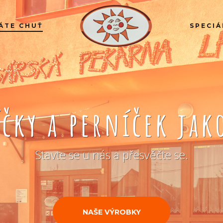
ÁTE CHUŤ
SPECIÁ
íčky a perníček ja
Stavte se u nás a přesvěčte se.
NAŠE VÝROBKY