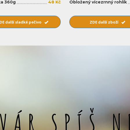
a 360g
48 Kč
Obložený vícezrnný rohlík
DE další sladké pečivo
ZDE další zboží
SVÁR SPÍŠ N