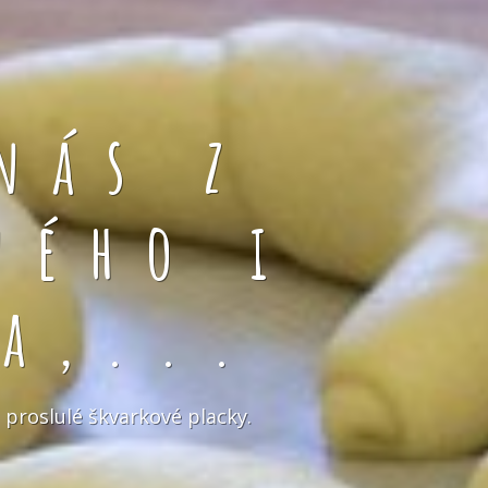
nás z
ného i
a,...
 proslulé škvarkové placky.