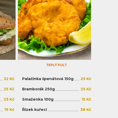
TEPLÝ PULT
32 Kč
Palačinka špenátová 150g
25 Kč
25 Kč
Bramborák 250g
25 Kč
23 Kč
Smaženka 100g
15 Kč
19 Kč
Řízek kuřecí
38 Kč