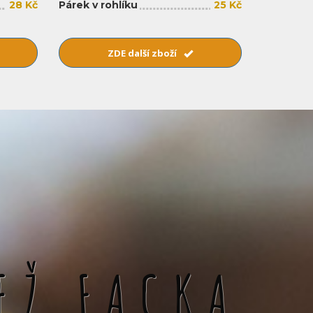
28 Kč
Párek v rohlíku
25 Kč
ZDE další zboží
EŽ FACKA