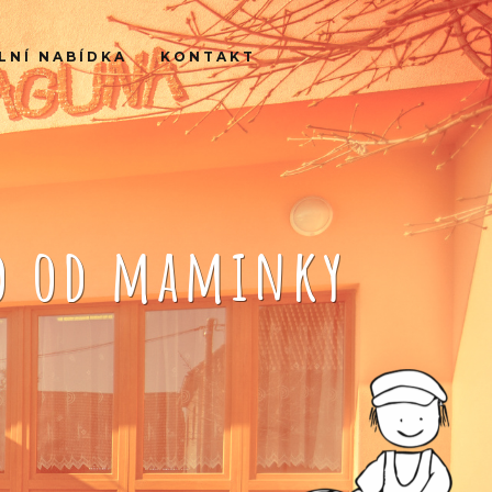
LNÍ NABÍDKA
KONTAKT
ko od maminky