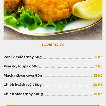
SLANÉ PEČIVO
Rohlík celozrnný 60g
5 Kč
Psárský loupák 60g
5 Kč
Placka škvarková 80g
13 Kč
Chléb kváskový 750g
30 Kč
Chléb vícezrnný 500g
35 Kč