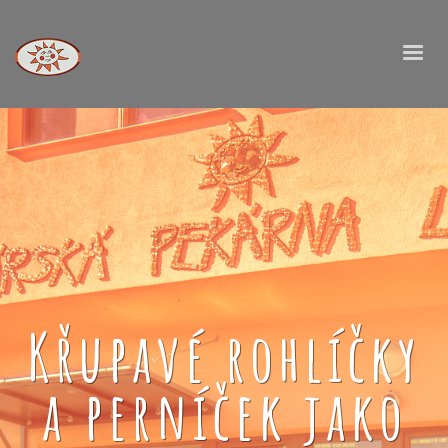
Křupavé rohlíčky
a perníček jako