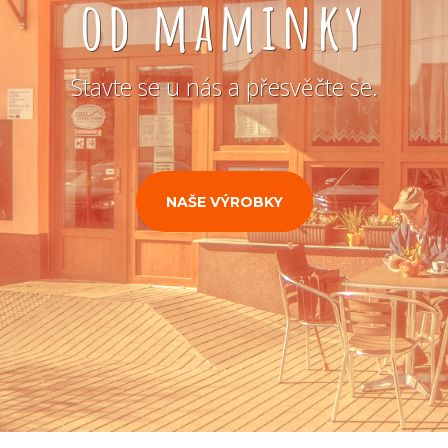
od maminky
Stavte se u nás a přesvěčte se.
NAŠE VÝROBKY