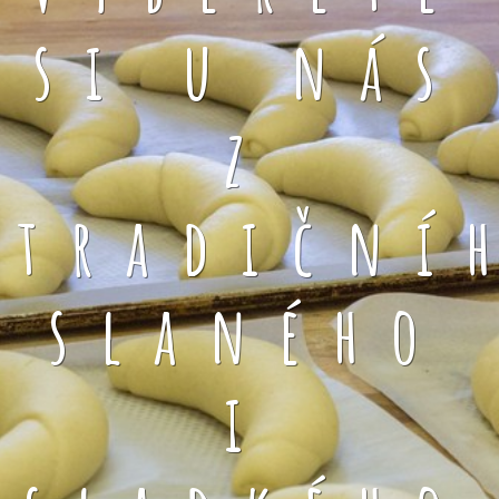
si u nás
z
tradiční
slaného
i