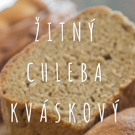
ŽITNÝ
CHLEBA
KVÁSKOVÝ