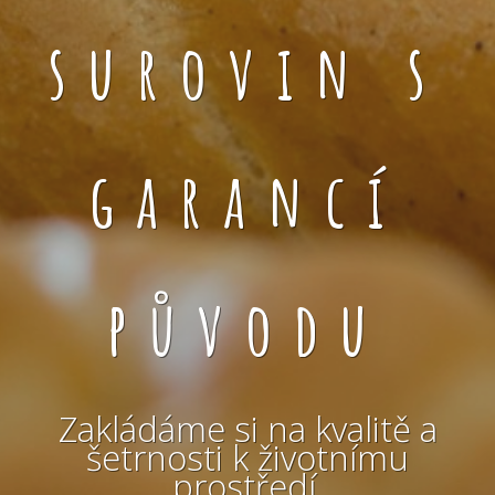
surovin s
garancí
původu
Zakládáme si na kvalitě a
šetrnosti k životnímu
prostředí.