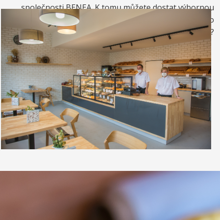
společnosti BENEA. K tomu můžete dostat výbornou
kávou. Nebo si raději dáte zrmzlinový pohár nebo
vynikající točenou zmrzlinu?