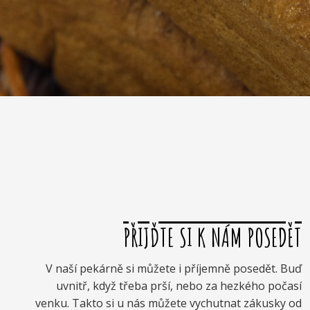
PŘIJĎTE SI K NÁM POSEDĚT
V naší pekárně si můžete i příjemně posedět. Buď
uvnitř, když třeba prší, nebo za hezkého počasí
venku. Takto si u nás můžete vychutnat zákusky od