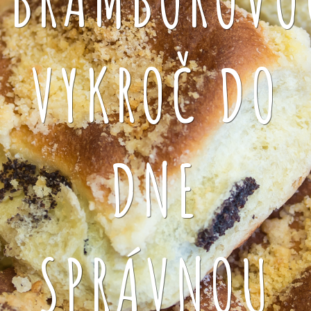
VYKROČ DO
DNE
SPRÁVNOU