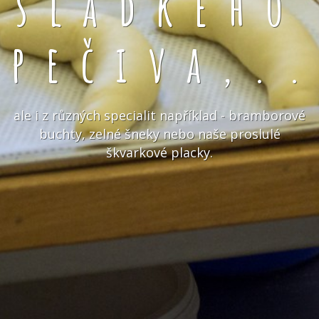
sladkého
pečiva,.
ale i z různých specialit například - bramborové
buchty, zelné šneky nebo naše proslulé
škvarkové placky.