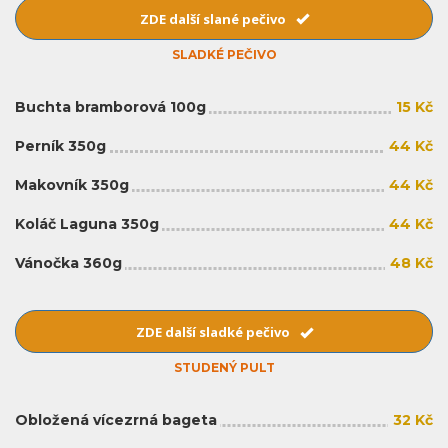
ZDE další slané pečivo
SLADKÉ PEČIVO
Buchta bramborová 100g
15 Kč
Perník 350g
44 Kč
Makovník 350g
44 Kč
Koláč Laguna 350g
44 Kč
Vánočka 360g
48 Kč
ZDE další sladké pečivo
STUDENÝ PULT
Obložená vícezrná bageta
32 Kč