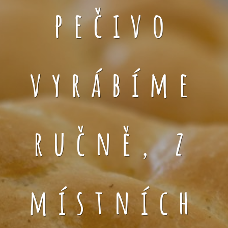
pečivo
vyrábíme
ručně, z
místních