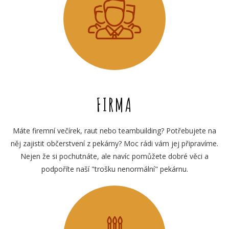
FIRMA
Máte firemní večírek, raut nebo teambuilding? Potřebujete na
něj zajistit občerstvení z pekárny? Moc rádi vám jej připravíme.
Nejen že si pochutnáte, ale navíc pomůžete dobré věci a
podpoříte naší "trošku nenormální" pekárnu.