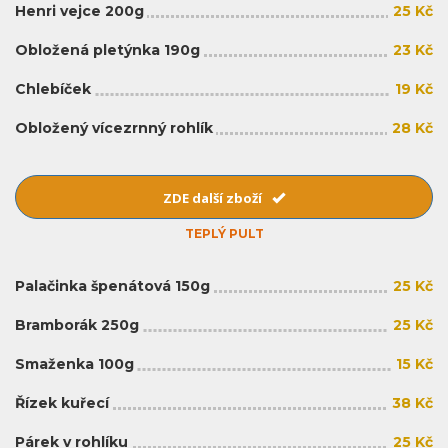
Henri vejce 200g
25 Kč
Obložená pletýnka 190g
23 Kč
Chlebíček
19 Kč
Obložený vícezrnný rohlík
28 Kč
ZDE další zboží
TEPLÝ PULT
Palačinka špenátová 150g
25 Kč
Bramborák 250g
25 Kč
Smaženka 100g
15 Kč
Řízek kuřecí
38 Kč
Párek v rohlíku
25 Kč