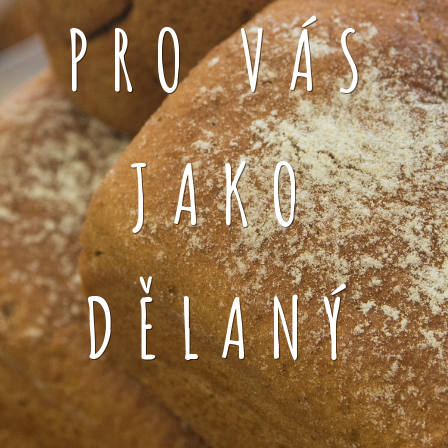
PRO VÁS
JAKO
DĚLANÝ