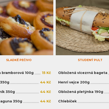
SLADKÉ PEČIVO
STUDENÝ PULT
 bramborová 100g
15 Kč
Obložená vícezrná bageta
 350g
44 Kč
Henri vejce 200g
ík 350g
44 Kč
Obložená pletýnka 190g
Laguna 350g
44 Kč
Chlebíček