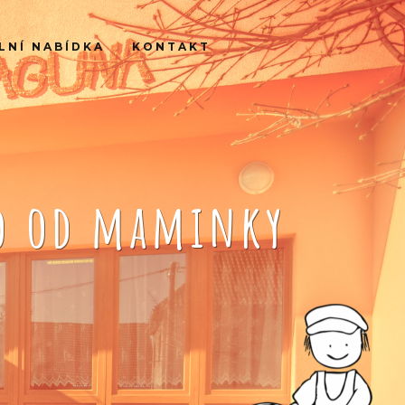
LNÍ NABÍDKA
KONTAKT
ko od maminky