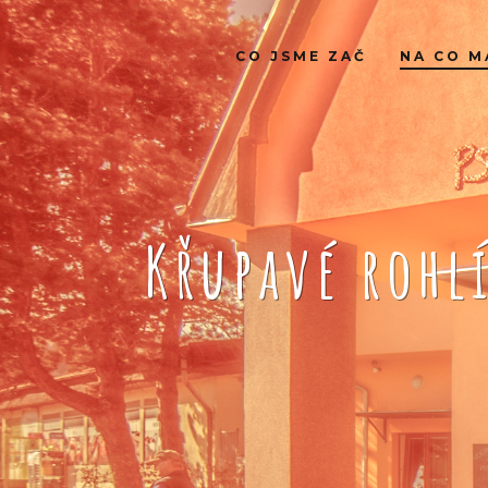
CO JSME ZAČ
NA CO M
Křupavé rohl