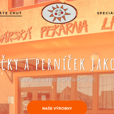
ÁTE CHUŤ
SPECIÁ
íčky a perníček ja
Stavte se u nás a přesvěčte se.
NAŠE VÝROBKY