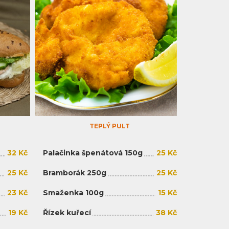
TEPLÝ PULT
32 Kč
Palačinka špenátová 150g
25 Kč
25 Kč
Bramborák 250g
25 Kč
23 Kč
Smaženka 100g
15 Kč
19 Kč
Řízek kuřecí
38 Kč