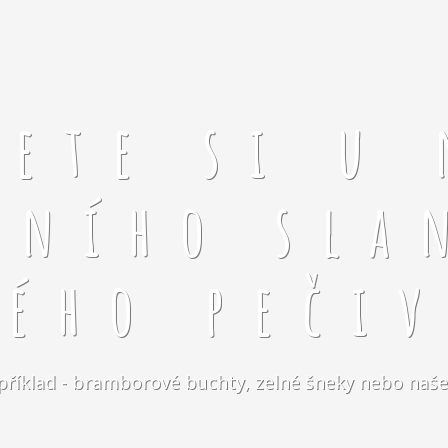
rete si u 
čního sla
kého pečiv
například - bramborové buchty, zelné šneky nebo naše