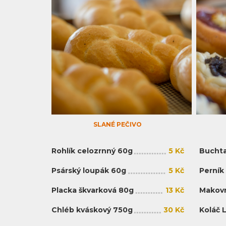
SLANÉ PEČIVO
Rohlík celozrnný 60g
5 Kč
Buchta
Psárský loupák 60g
5 Kč
Perník
Placka škvarková 80g
13 Kč
Makovn
Chléb kváskový 750g
30 Kč
Koláč 