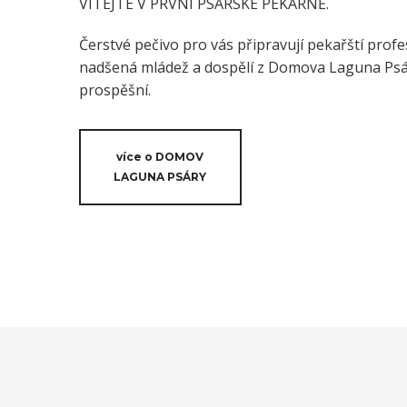
VÍTEJTE V PRVNÍ PSÁRSKÉ PEKÁRNĚ.
Čerstvé pečivo pro vás připravují pekařští profes
nadšená mládež a dospělí z Domova Laguna Psáry
prospěšní.
více o DOMOV
LAGUNA PSÁRY