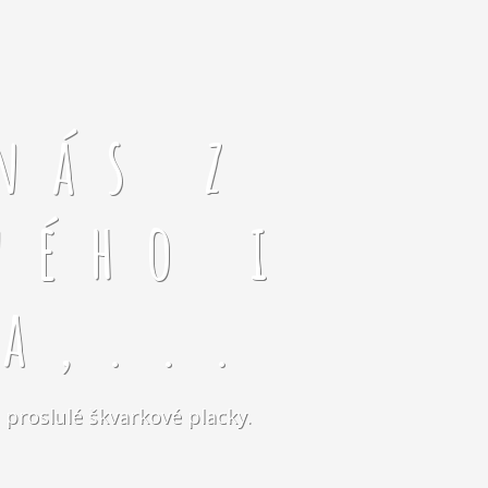
nás z
ného i
a,...
 proslulé škvarkové placky.