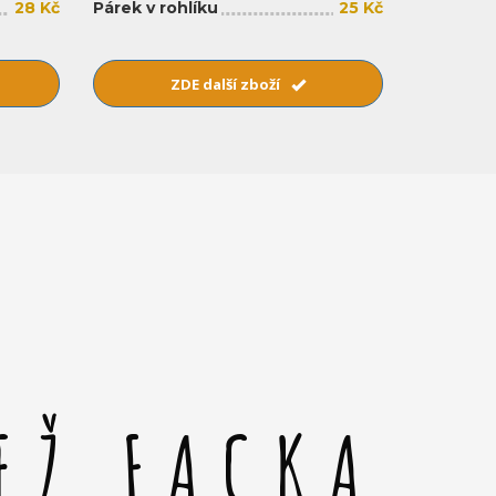
28 Kč
Párek v rohlíku
25 Kč
ZDE další zboží
EŽ FACKA