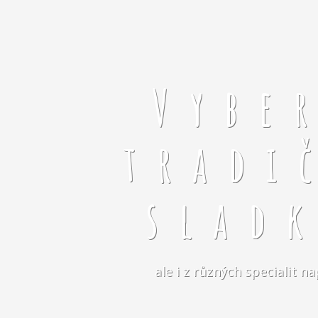
Vybe
tradi
slad
ale i z různých specialit 