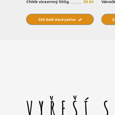
Chléb vícezrnný 500g
35 Kč
Vánočk
ZDE další slané pečivo
Z
VYŘEŠÍ 