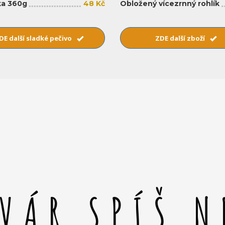
a 360g
48 Kč
Obložený vícezrnný rohlík
DE další sladké pečivo
ZDE další zboží
SVÁR SPÍŠ N