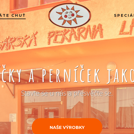
ÁTE CHUŤ
SPECIÁ
íčky a perníček ja
Stavte se u nás a přesvěčte se.
NAŠE VÝROBKY