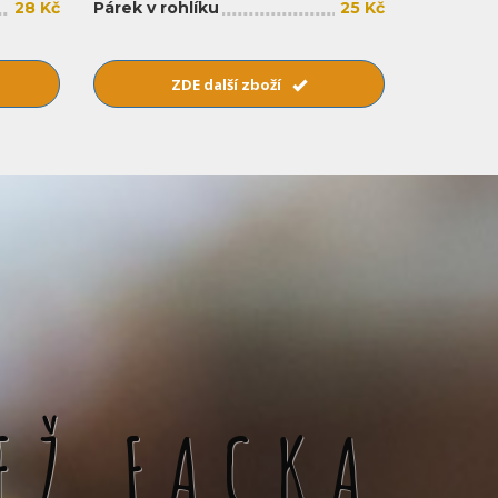
28 Kč
Párek v rohlíku
25 Kč
ZDE další zboží
EŽ FACKA