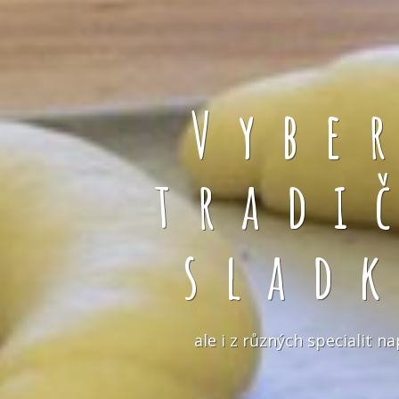
Vybe
tradi
slad
ale i z různých specialit 