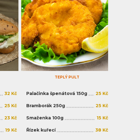
TEPLÝ PULT
32 Kč
Palačinka špenátová 150g
25 Kč
25 Kč
Bramborák 250g
25 Kč
23 Kč
Smaženka 100g
15 Kč
19 Kč
Řízek kuřecí
38 Kč