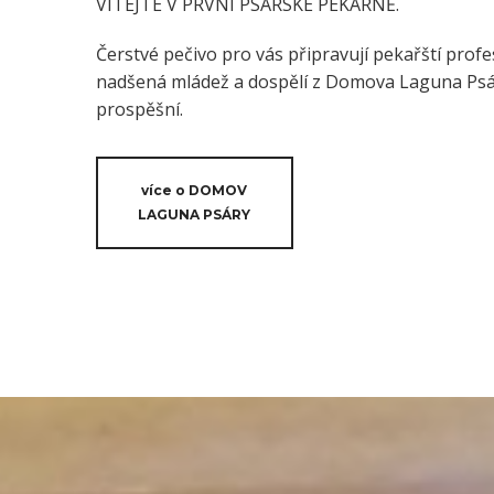
VÍTEJTE V PRVNÍ PSÁRSKÉ PEKÁRNĚ.
Čerstvé pečivo pro vás připravují pekařští profes
nadšená mládež a dospělí z Domova Laguna Psáry
prospěšní.
více o DOMOV
LAGUNA PSÁRY