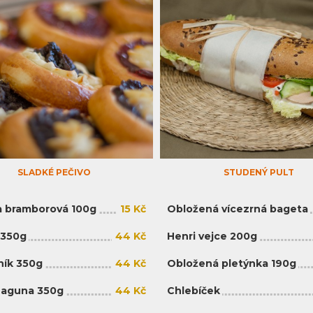
SLADKÉ PEČIVO
STUDENÝ PULT
 bramborová 100g
15 Kč
Obložená vícezrná bageta
 350g
44 Kč
Henri vejce 200g
ík 350g
44 Kč
Obložená pletýnka 190g
Laguna 350g
44 Kč
Chlebíček