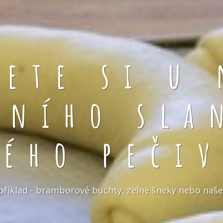
rete si u 
čního sla
kého pečiv
například - bramborové buchty, zelné šneky nebo naše