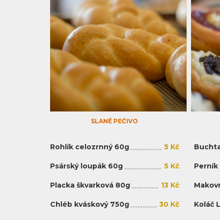
SLANÉ PEČIVO
Rohlík celozrnný 60g
5 Kč
Buchta
Psárský loupák 60g
5 Kč
Perník
Placka škvarková 80g
13 Kč
Makovn
Chléb kváskový 750g
30 Kč
Koláč 