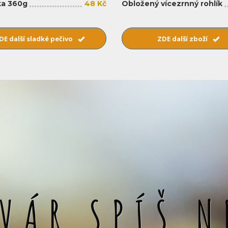
a 360g
48 Kč
Obložený vícezrnný rohlík
DE další sladké pečivo
ZDE další zboží
SVÁR SPÍŠ N