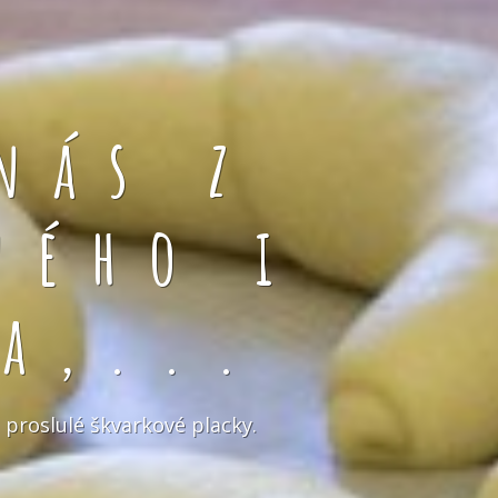
nás z
ného i
a,...
 proslulé škvarkové placky.