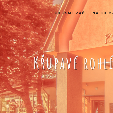
CO JSME ZAČ
NA CO M
Křupavé rohl