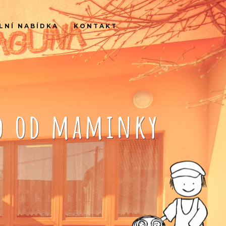
LNÍ NABÍDKA
KONTAKT
ko od maminky