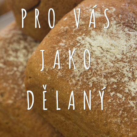
PRO VÁS
JAKO
DĚLANÝ