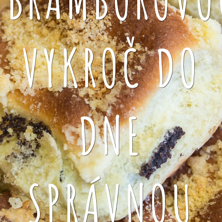
VYKROČ DO
DNE
SPRÁVNOU