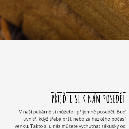
PŘIJĎTE SI K NÁM POSEDĚT
V naší pekárně si můžete i příjemně posedět. Buď
uvnitř, když třeba prší, nebo za hezkého počasí
venku. Takto si u nás můžete vychutnat zákusky od