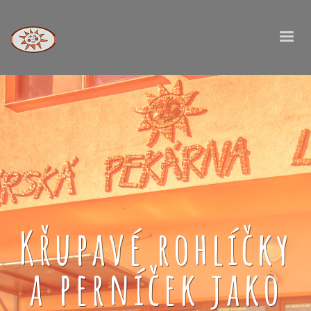
Křupavé rohlíčky
a perníček jako