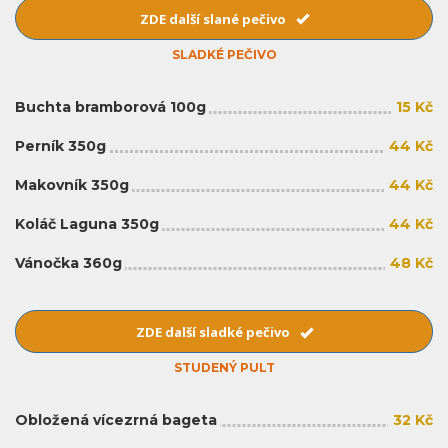
ZDE další slané pečivo
SLADKÉ PEČIVO
Buchta bramborová 100g
15 Kč
Perník 350g
44 Kč
Makovník 350g
44 Kč
Koláč Laguna 350g
44 Kč
Vánočka 360g
48 Kč
ZDE další sladké pečivo
STUDENÝ PULT
Obložená vícezrná bageta
32 Kč