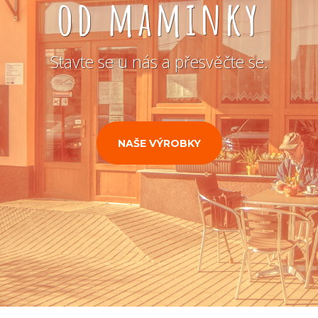
od maminky
Stavte se u nás a přesvěčte se.
NAŠE VÝROBKY