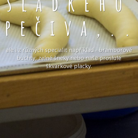
sladkého
pečiva,.
ale i z různých specialit například - bramborové
buchty, zelné šneky nebo naše proslulé
škvarkové placky.