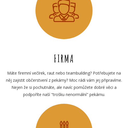
FIRMA
Máte firemní večírek, raut nebo teambuilding? Potřebujete na
něj zajistit občerstvení z pekárny? Moc rádi vám jej připravíme.
Nejen že si pochutnáte, ale navíc pomůžete dobré věci a
podpoříte naší "trošku nenormální" pekárnu.