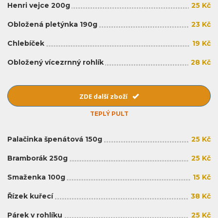
Henri vejce 200g
25 Kč
Obložená pletýnka 190g
23 Kč
Chlebíček
19 Kč
Obložený vícezrnný rohlík
28 Kč
ZDE další zboží
TEPLÝ PULT
Palačinka špenátová 150g
25 Kč
Bramborák 250g
25 Kč
Smaženka 100g
15 Kč
Řízek kuřecí
38 Kč
Párek v rohlíku
25 Kč