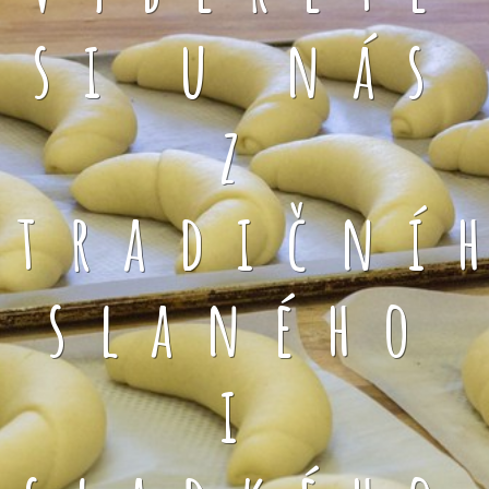
si u nás
z
tradiční
slaného
i