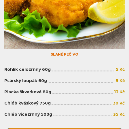
SLANÉ PEČIVO
Rohlík celozrnný 60g
5 Kč
Psárský loupák 60g
5 Kč
Placka škvarková 80g
13 Kč
Chléb kváskový 750g
30 Kč
Chléb vícezrnný 500g
35 Kč