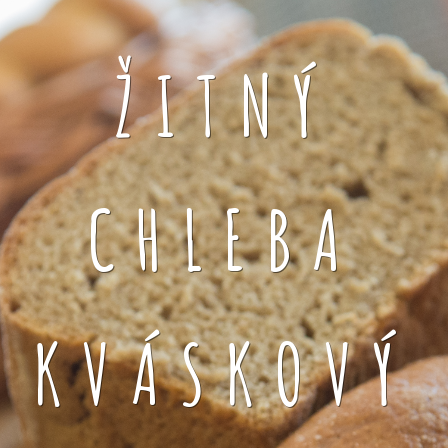
ŽITNÝ
CHLEBA
KVÁSKOVÝ