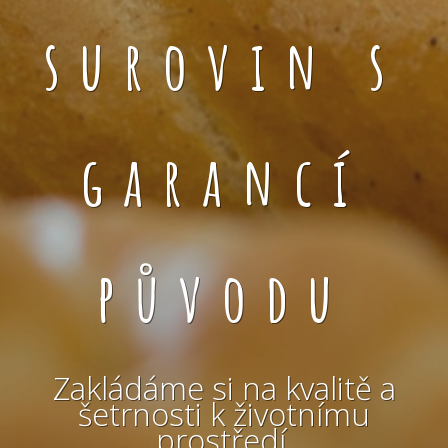
surovin s
garancí
původu
Zakládáme si na kvalitě a
šetrnosti k životnímu
prostředí.