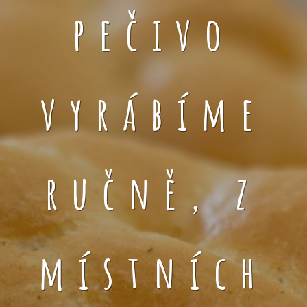
pečivo
vyrábíme
ručně, z
místních