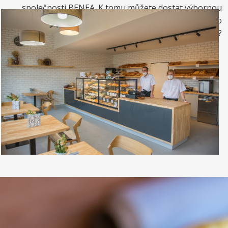
společnosti BENEA. K tomu můžete dostat výbornou
kávou. Nebo si raději dáte zrmzlinový pohár nebo
vynikající točenou zmrzlinu?