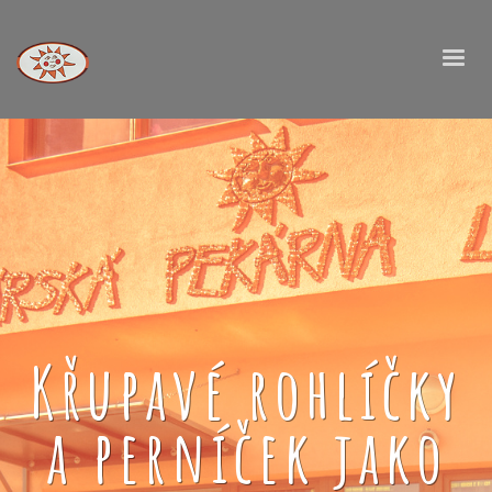
Křupavé rohlíčky
a perníček jako