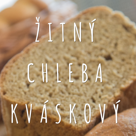
ŽITNÝ
CHLEBA
KVÁSKOVÝ