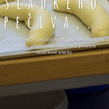
sladkého
pečiva,.
ale i z různých specialit například - bramborové
buchty, zelné šneky nebo naše proslulé
škvarkové placky.