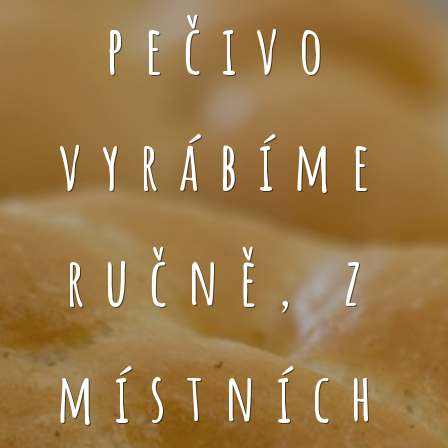
pečivo
vyrábíme
ručně, z
místních