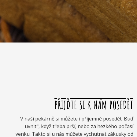
PŘIJĎTE SI K NÁM POSEDĚT
V naší pekárně si můžete i příjemně posedět. Buď
uvnitř, když třeba prší, nebo za hezkého počasí
venku. Takto si u nás můžete vychutnat zákusky od