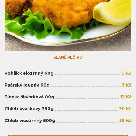
SLANÉ PEČIVO
Rohlík celozrnný 60g
5 Kč
Psárský loupák 60g
5 Kč
Placka škvarková 80g
13 Kč
Chléb kváskový 750g
30 Kč
Chléb vícezrnný 500g
35 Kč