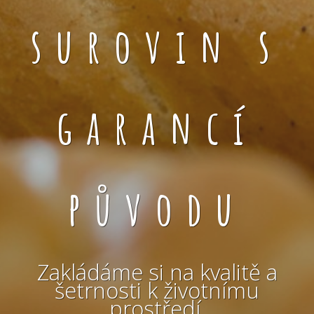
surovin s
garancí
původu
Zakládáme si na kvalitě a
šetrnosti k životnímu
prostředí.