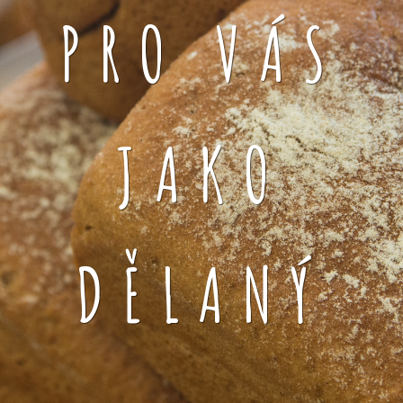
PRO VÁS
JAKO
DĚLANÝ