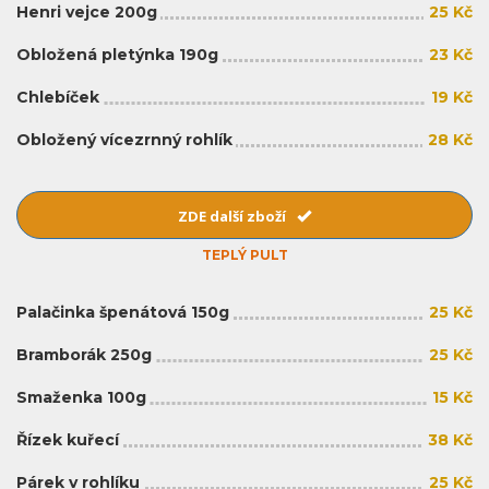
Henri vejce 200g
25 Kč
Obložená pletýnka 190g
23 Kč
Chlebíček
19 Kč
Obložený vícezrnný rohlík
28 Kč
ZDE další zboží
TEPLÝ PULT
Palačinka špenátová 150g
25 Kč
Bramborák 250g
25 Kč
Smaženka 100g
15 Kč
Řízek kuřecí
38 Kč
Párek v rohlíku
25 Kč