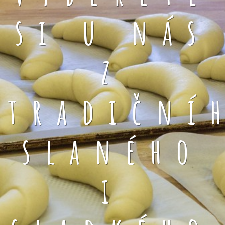
si u nás
z
tradiční
slaného
i