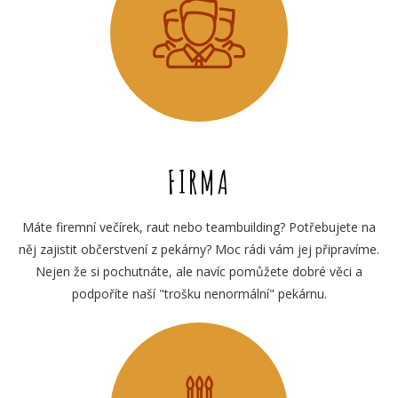
FIRMA
Máte firemní večírek, raut nebo teambuilding? Potřebujete na
něj zajistit občerstvení z pekárny? Moc rádi vám jej připravíme.
Nejen že si pochutnáte, ale navíc pomůžete dobré věci a
podpoříte naší "trošku nenormální" pekárnu.