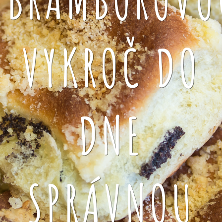
VYKROČ DO
DNE
SPRÁVNOU