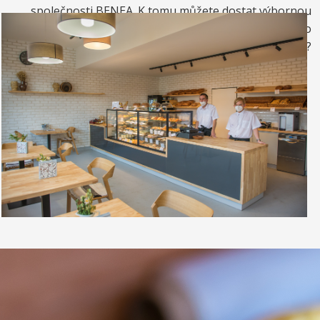
společnosti BENEA. K tomu můžete dostat výbornou
kávou. Nebo si raději dáte zrmzlinový pohár nebo
vynikající točenou zmrzlinu?