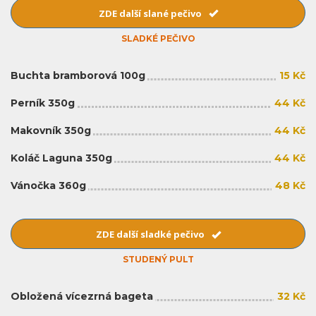
ZDE další slané pečivo
SLADKÉ PEČIVO
Buchta bramborová 100g
15 Kč
Perník 350g
44 Kč
Makovník 350g
44 Kč
Koláč Laguna 350g
44 Kč
Vánočka 360g
48 Kč
ZDE další sladké pečivo
STUDENÝ PULT
Obložená vícezrná bageta
32 Kč