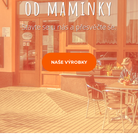
od maminky
Stavte se u nás a přesvěčte se.
NAŠE VÝROBKY