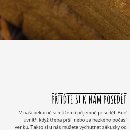
PŘIJĎTE SI K NÁM POSEDĚT
V naší pekárně si můžete i příjemně posedět. Buď
uvnitř, když třeba prší, nebo za hezkého počasí
venku. Takto si u nás můžete vychutnat zákusky od