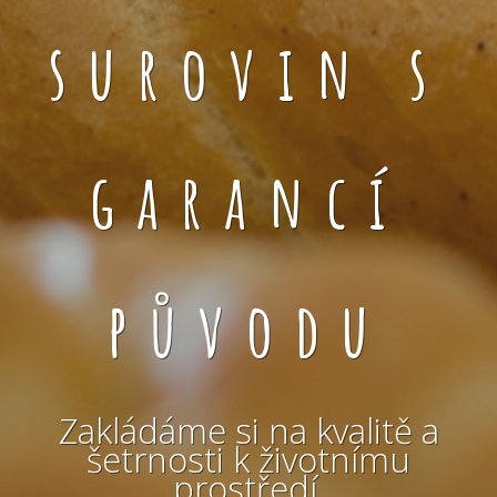
surovin s
garancí
původu
Zakládáme si na kvalitě a
šetrnosti k životnímu
prostředí.