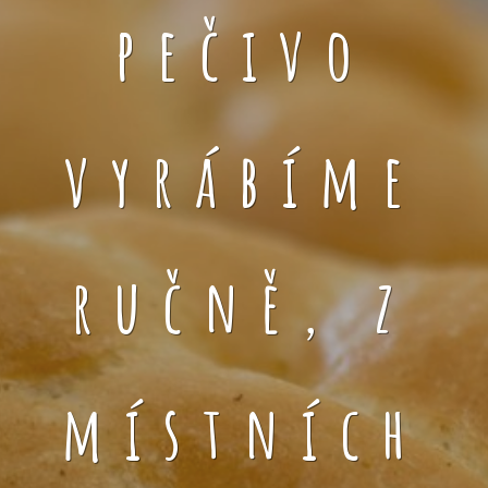
pečivo
vyrábíme
ručně, z
místních