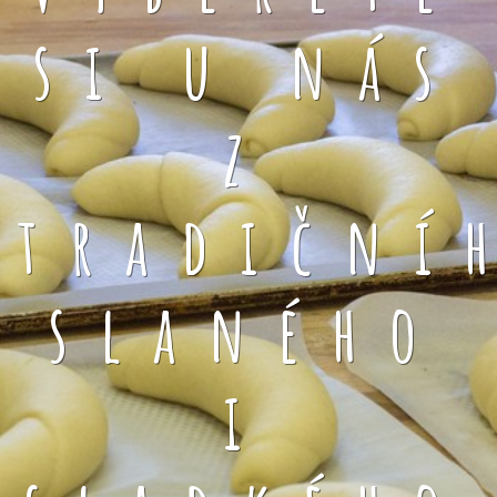
si u nás
z
tradiční
slaného
i