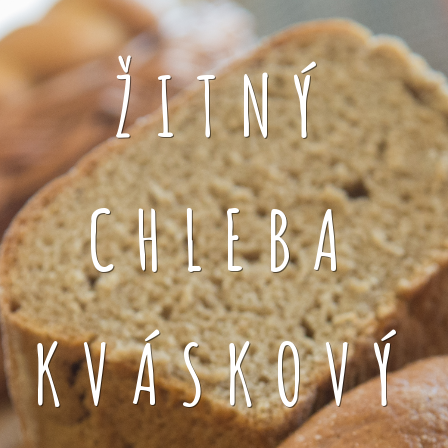
ŽITNÝ
CHLEBA
KVÁSKOVÝ