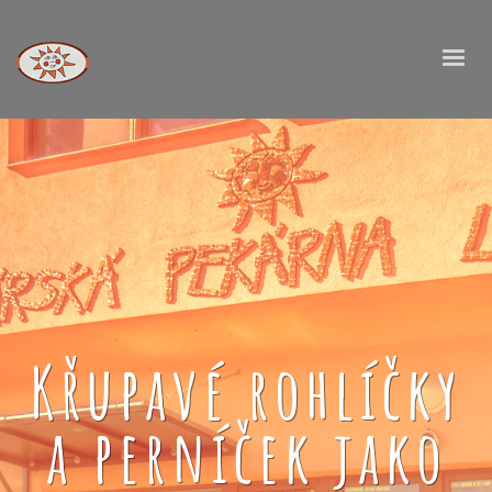
Křupavé rohlíčky
a perníček jako