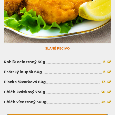
SLANÉ PEČIVO
Rohlík celozrnný 60g
5 Kč
Psárský loupák 60g
5 Kč
Placka škvarková 80g
13 Kč
Chléb kváskový 750g
30 Kč
Chléb vícezrnný 500g
35 Kč