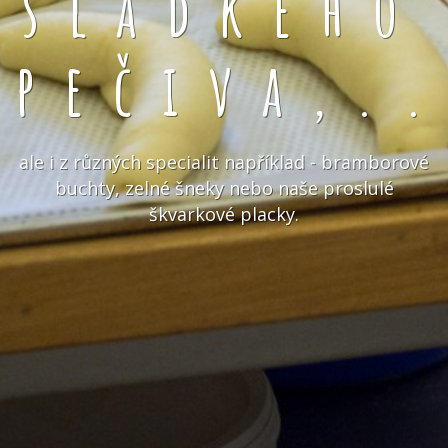
sladkého
pečiva,.
ale i z různých specialit například - bramborové
buchty, zelné šneky nebo naše proslulé
škvarkové placky.