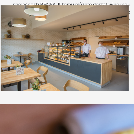
společnosti BENEA. K tomu můžete dostat výbornou
kávou. Nebo si raději dáte zrmzlinový pohár nebo
vynikající točenou zmrzlinu?