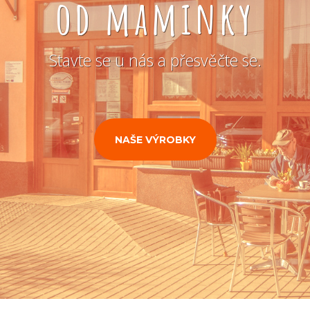
od maminky
Stavte se u nás a přesvěčte se.
NAŠE VÝROBKY