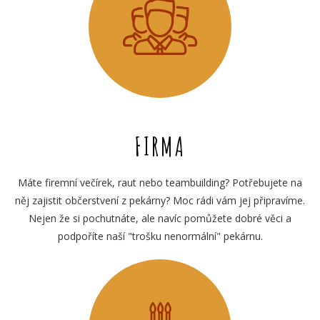
FIRMA
Máte firemní večírek, raut nebo teambuilding? Potřebujete na
něj zajistit občerstvení z pekárny? Moc rádi vám jej připravíme.
Nejen že si pochutnáte, ale navíc pomůžete dobré věci a
podpoříte naší "trošku nenormální" pekárnu.