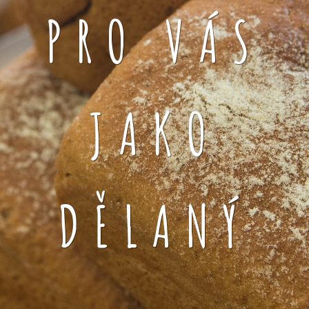
PRO VÁS
JAKO
DĚLANÝ