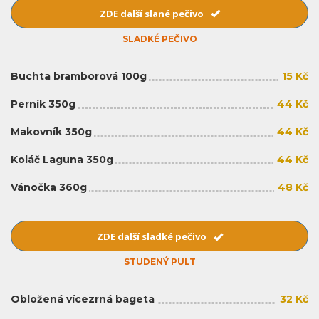
ZDE další slané pečivo
SLADKÉ PEČIVO
Buchta bramborová 100g
15 Kč
Perník 350g
44 Kč
Makovník 350g
44 Kč
Koláč Laguna 350g
44 Kč
Vánočka 360g
48 Kč
ZDE další sladké pečivo
STUDENÝ PULT
Obložená vícezrná bageta
32 Kč