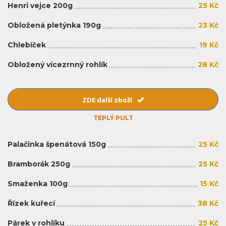
Henri vejce 200g
25 Kč
Obložená pletýnka 190g
23 Kč
Chlebíček
19 Kč
Obložený vícezrnný rohlík
28 Kč
ZDE další zboží
TEPLÝ PULT
Palačinka špenátová 150g
25 Kč
Bramborák 250g
25 Kč
Smaženka 100g
15 Kč
Řízek kuřecí
38 Kč
Párek v rohlíku
25 Kč