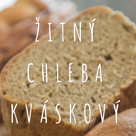
ŽITNÝ
CHLEBA
KVÁSKOVÝ