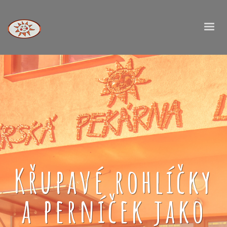
Křupavé rohlíčky
a perníček jako