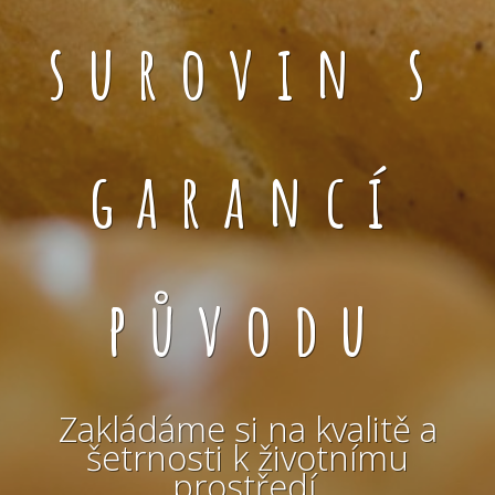
surovin s
garancí
původu
Zakládáme si na kvalitě a
šetrnosti k životnímu
prostředí.