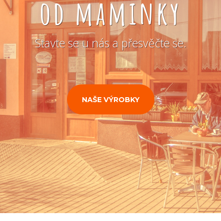
od maminky
Stavte se u nás a přesvěčte se.
NAŠE VÝROBKY