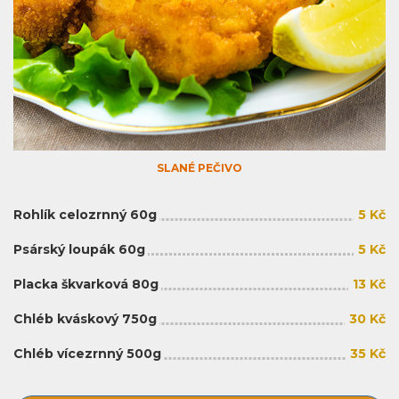
SLANÉ PEČIVO
Rohlík celozrnný 60g
5 Kč
Psárský loupák 60g
5 Kč
Placka škvarková 80g
13 Kč
Chléb kváskový 750g
30 Kč
Chléb vícezrnný 500g
35 Kč