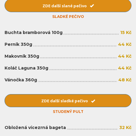
ZDE další slané pečivo
SLADKÉ PEČIVO
Buchta bramborová 100g
15 Kč
Perník 350g
44 Kč
Makovník 350g
44 Kč
Koláč Laguna 350g
44 Kč
Vánočka 360g
48 Kč
ZDE další sladké pečivo
STUDENÝ PULT
Obložená vícezrná bageta
32 Kč