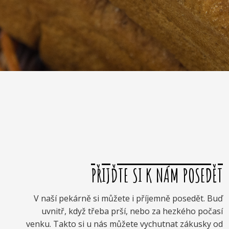
PŘIJĎTE SI K NÁM POSEDĚT
V naší pekárně si můžete i příjemně posedět. Buď
uvnitř, když třeba prší, nebo za hezkého počasí
venku. Takto si u nás můžete vychutnat zákusky od