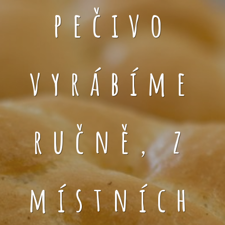
pečivo
vyrábíme
ručně, z
místních