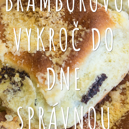
VYKROČ DO
DNE
SPRÁVNOU