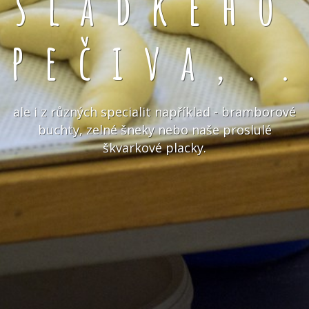
sladkého
pečiva,.
ale i z různých specialit například - bramborové
buchty, zelné šneky nebo naše proslulé
škvarkové placky.