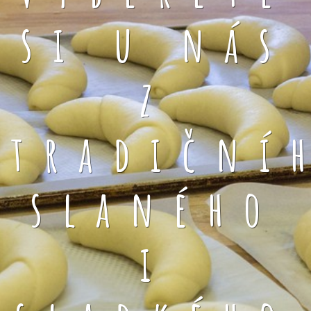
si u nás
z
tradiční
slaného
i