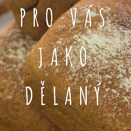
PRO VÁS
JAKO
DĚLANÝ