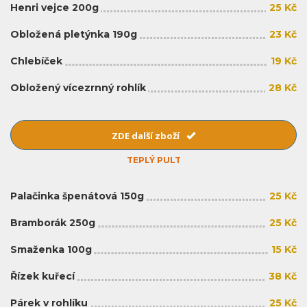
Henri vejce 200g
25 Kč
Obložená pletýnka 190g
23 Kč
Chlebíček
19 Kč
Obložený vícezrnný rohlík
28 Kč
ZDE další zboží
TEPLÝ PULT
Palačinka špenátová 150g
25 Kč
Bramborák 250g
25 Kč
Smaženka 100g
15 Kč
Řízek kuřecí
38 Kč
Párek v rohlíku
25 Kč