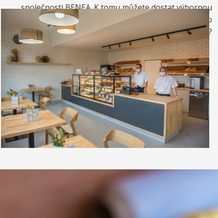
společnosti BENEA. K tomu můžete dostat výbornou
kávou. Nebo si raději dáte zrmzlinový pohár nebo
vynikající točenou zmrzlinu?