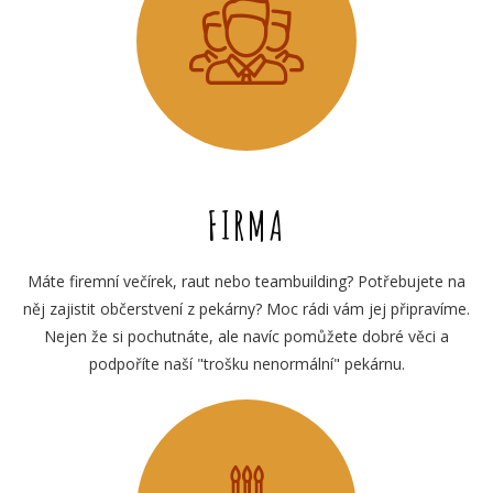
FIRMA
Máte firemní večírek, raut nebo teambuilding? Potřebujete na
něj zajistit občerstvení z pekárny? Moc rádi vám jej připravíme.
Nejen že si pochutnáte, ale navíc pomůžete dobré věci a
podpoříte naší "trošku nenormální" pekárnu.