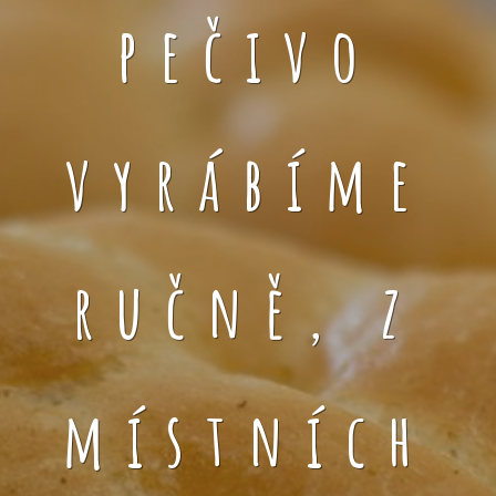
pečivo
vyrábíme
ručně, z
místních