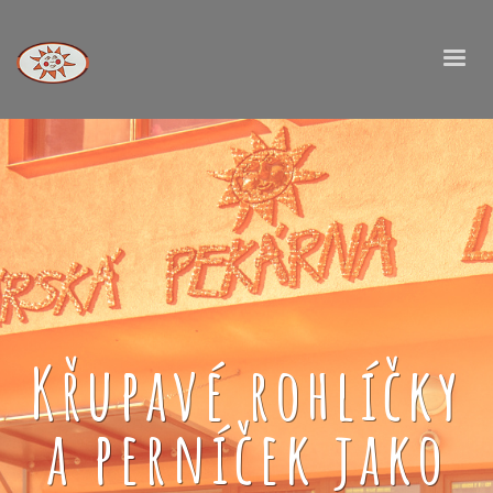
Křupavé rohlíčky
a perníček jako