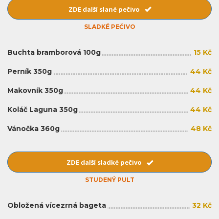
ZDE další slané pečivo
SLADKÉ PEČIVO
Buchta bramborová 100g
15 Kč
Perník 350g
44 Kč
Makovník 350g
44 Kč
Koláč Laguna 350g
44 Kč
Vánočka 360g
48 Kč
ZDE další sladké pečivo
STUDENÝ PULT
Obložená vícezrná bageta
32 Kč