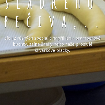
sladkého
pečiva,.
ale i z různých specialit například - bramborové
buchty, zelné šneky nebo naše proslulé
škvarkové placky.