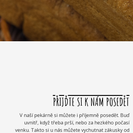
PŘIJĎTE SI K NÁM POSEDĚT
V naší pekárně si můžete i příjemně posedět. Buď
uvnitř, když třeba prší, nebo za hezkého počasí
venku. Takto si u nás můžete vychutnat zákusky od