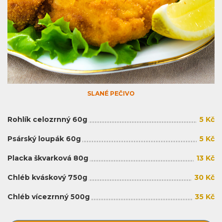
SLANÉ PEČIVO
Rohlík celozrnný 60g
5 Kč
Psárský loupák 60g
5 Kč
Placka škvarková 80g
13 Kč
Chléb kváskový 750g
30 Kč
Chléb vícezrnný 500g
35 Kč