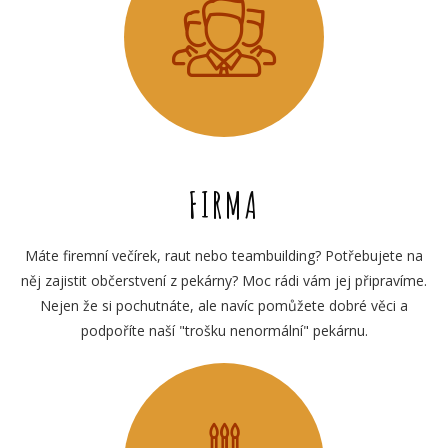
FIRMA
Máte firemní večírek, raut nebo teambuilding? Potřebujete na
něj zajistit občerstvení z pekárny? Moc rádi vám jej připravíme.
Nejen že si pochutnáte, ale navíc pomůžete dobré věci a
podpoříte naší "trošku nenormální" pekárnu.