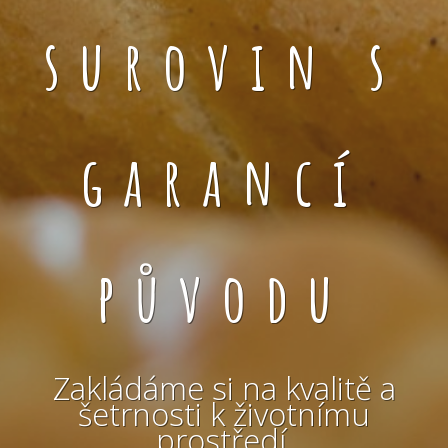
surovin s
garancí
původu
Zakládáme si na kvalitě a
šetrnosti k životnímu
prostředí.