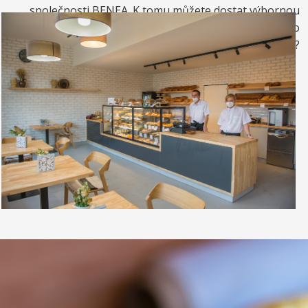
společnosti BENEA. K tomu můžete dostat výbornou
kávou. Nebo si raději dáte zrmzlinový pohár nebo
vynikající točenou zmrzlinu?