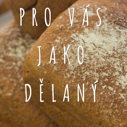
PRO VÁS
JAKO
DĚLANÝ