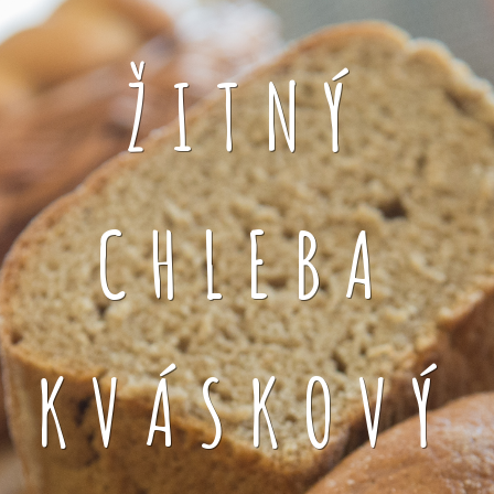
ŽITNÝ
CHLEBA
KVÁSKOVÝ