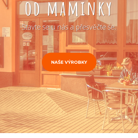
od maminky
Stavte se u nás a přesvěčte se.
NAŠE VÝROBKY