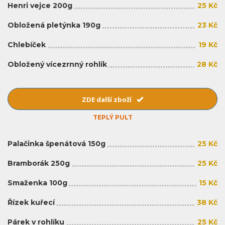
Henri vejce 200g
25 Kč
Obložená pletýnka 190g
23 Kč
Chlebíček
19 Kč
Obložený vícezrnný rohlík
28 Kč
ZDE další zboží
TEPLÝ PULT
Palačinka špenátová 150g
25 Kč
Bramborák 250g
25 Kč
Smaženka 100g
15 Kč
Řízek kuřecí
38 Kč
Párek v rohlíku
25 Kč