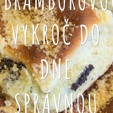
VYKROČ DO
DNE
SPRÁVNOU