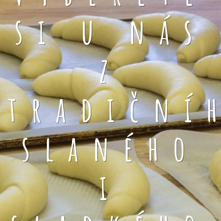
si u nás
z
tradiční
slaného
i