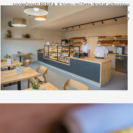
společnosti BENEA. K tomu můžete dostat výbornou
kávou. Nebo si raději dáte zrmzlinový pohár nebo
vynikající točenou zmrzlinu?