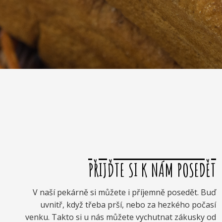
PŘIJĎTE SI K NÁM POSEDĚT
V naší pekárně si můžete i příjemně posedět. Buď
uvnitř, když třeba prší, nebo za hezkého počasí
venku. Takto si u nás můžete vychutnat zákusky od