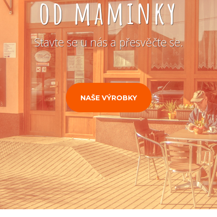
od maminky
Stavte se u nás a přesvěčte se.
NAŠE VÝROBKY