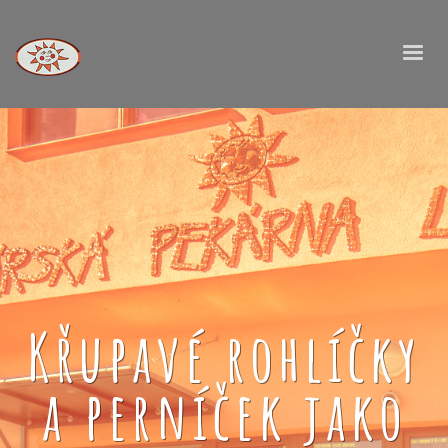
Křupavé rohlíčky
a perníček jako