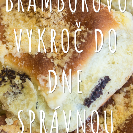
VYKROČ DO
DNE
SPRÁVNOU