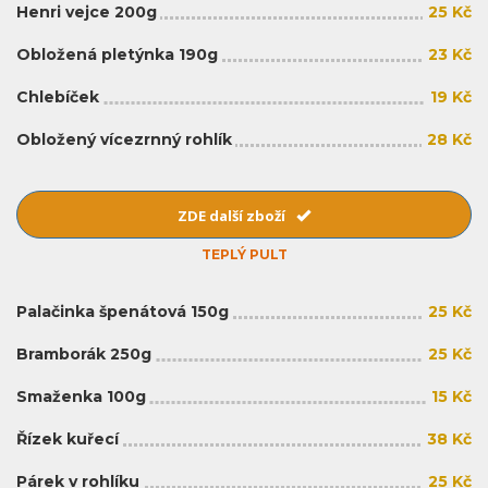
Henri vejce 200g
25 Kč
Obložená pletýnka 190g
23 Kč
Chlebíček
19 Kč
Obložený vícezrnný rohlík
28 Kč
ZDE další zboží
TEPLÝ PULT
Palačinka špenátová 150g
25 Kč
Bramborák 250g
25 Kč
Smaženka 100g
15 Kč
Řízek kuřecí
38 Kč
Párek v rohlíku
25 Kč