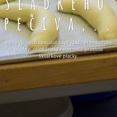
sladkého
pečiva,.
ale i z různých specialit například - bramborové
buchty, zelné šneky nebo naše proslulé
škvarkové placky.