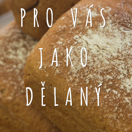
PRO VÁS
JAKO
DĚLANÝ