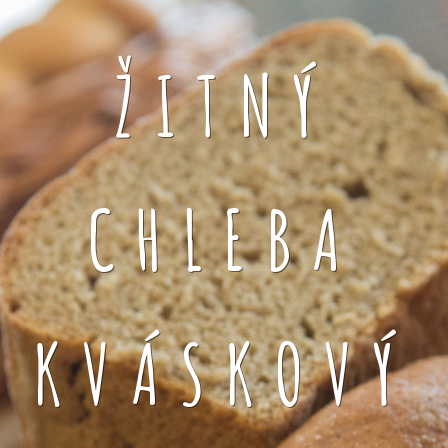
ŽITNÝ
CHLEBA
KVÁSKOVÝ