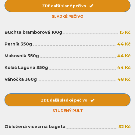
ZDE další slané pečivo
SLADKÉ PEČIVO
Buchta bramborová 100g
15 Kč
Perník 350g
44 Kč
Makovník 350g
44 Kč
Koláč Laguna 350g
44 Kč
Vánočka 360g
48 Kč
ZDE další sladké pečivo
STUDENÝ PULT
Obložená vícezrná bageta
32 Kč