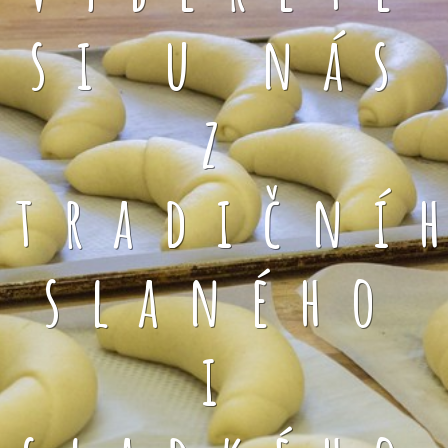
si u nás
z
tradiční
slaného
i