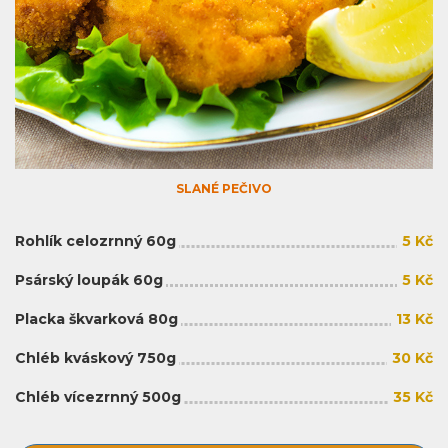
SLANÉ PEČIVO
Rohlík celozrnný 60g
5 Kč
Psárský loupák 60g
5 Kč
Placka škvarková 80g
13 Kč
Chléb kváskový 750g
30 Kč
Chléb vícezrnný 500g
35 Kč