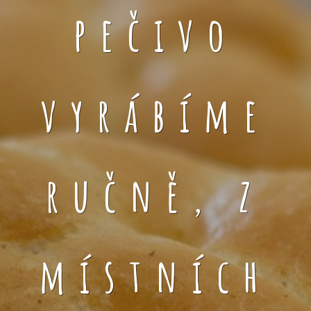
pečivo
vyrábíme
ručně, z
místních