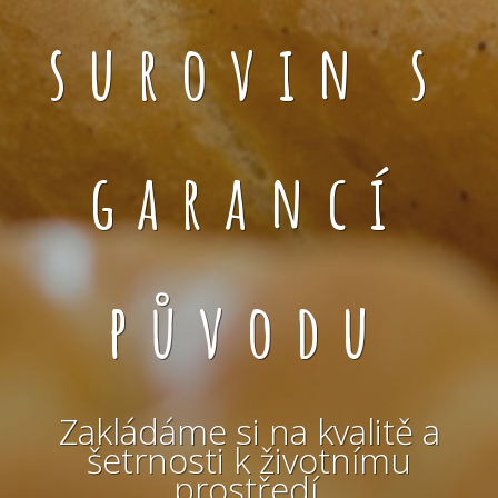
surovin s
garancí
původu
Zakládáme si na kvalitě a
šetrnosti k životnímu
prostředí.