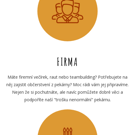
FIRMA
Máte firemní večírek, raut nebo teambuilding? Potřebujete na
něj zajistit občerstvení z pekárny? Moc rádi vám jej připravíme.
Nejen že si pochutnáte, ale navíc pomůžete dobré věci a
podpoříte naší "trošku nenormální" pekárnu.