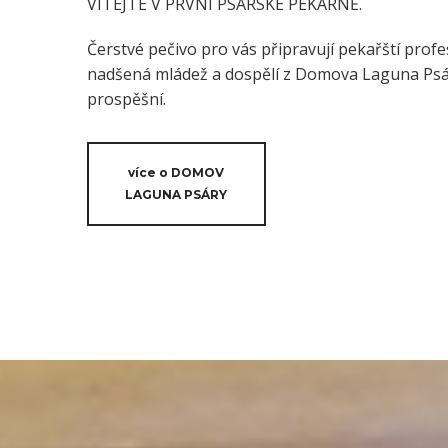
VÍTEJTE V PRVNÍ PSÁRSKÉ PEKÁRNĚ.
Čerstvé pečivo pro vás připravují pekařští profes
nadšená mládež a dospělí z Domova Laguna Psáry
prospěšní.
více o DOMOV
LAGUNA PSÁRY