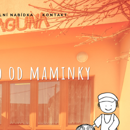
LNÍ NABÍDKA
KONTAKT
ko od maminky