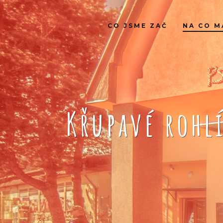
CO JSME ZAČ
NA CO M
Křupavé rohl