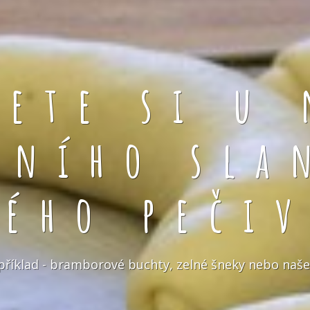
rete si u 
čního sla
kého pečiv
například - bramborové buchty, zelné šneky nebo naše