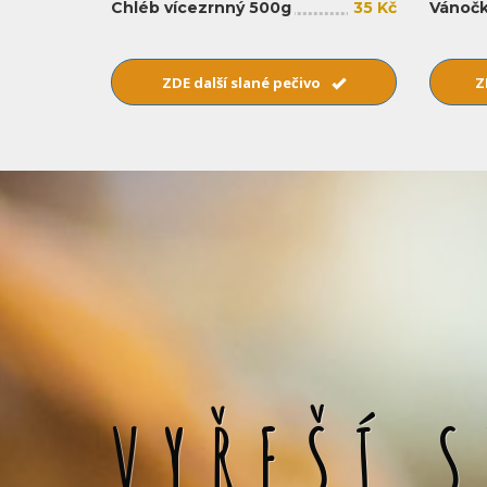
Chléb vícezrnný 500g
35 Kč
Vánočk
ZDE další slané pečivo
Z
VYŘEŠÍ 