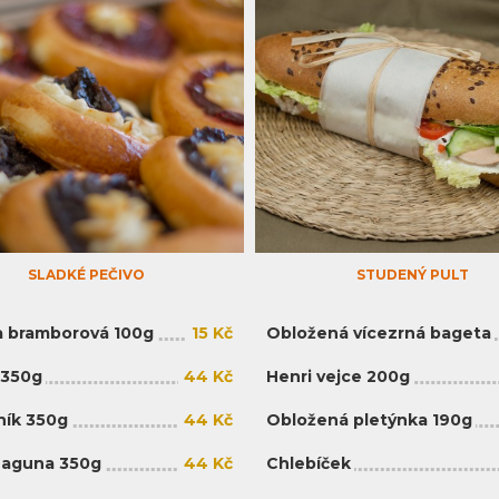
SLADKÉ PEČIVO
STUDENÝ PULT
 bramborová 100g
15 Kč
Obložená vícezrná bageta
 350g
44 Kč
Henri vejce 200g
ík 350g
44 Kč
Obložená pletýnka 190g
Laguna 350g
44 Kč
Chlebíček