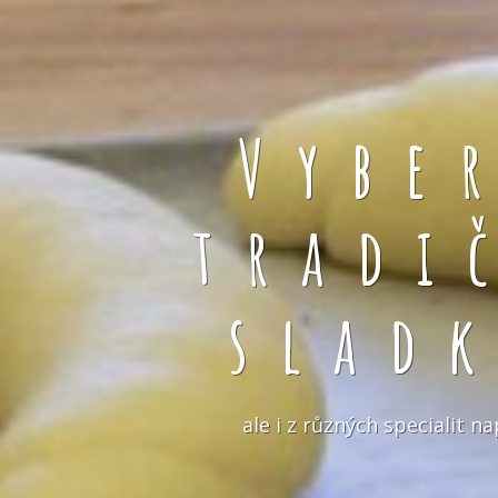
Vybe
tradi
slad
ale i z různých specialit 