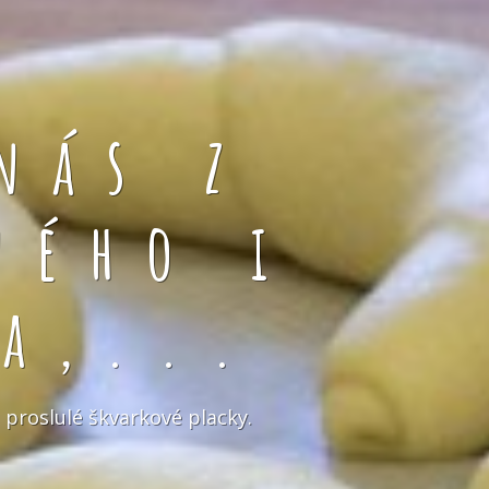
nás z
ného i
a,...
 proslulé škvarkové placky.