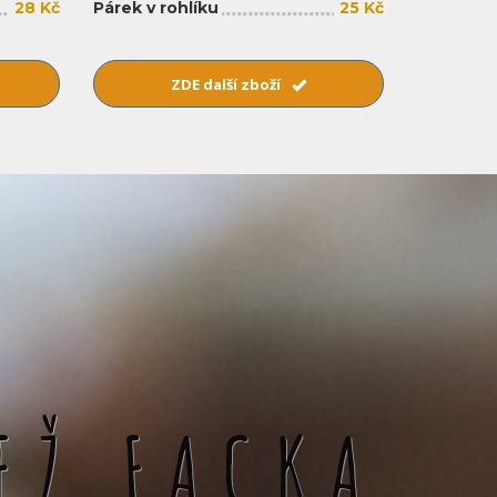
28 Kč
Párek v rohlíku
25 Kč
ZDE další zboží
EŽ FACKA