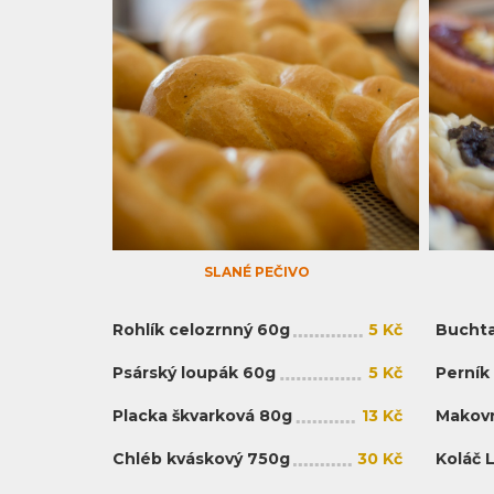
SLANÉ PEČIVO
Rohlík celozrnný 60g
5 Kč
Buchta
Psárský loupák 60g
5 Kč
Perník
Placka škvarková 80g
13 Kč
Makovn
Chléb kváskový 750g
30 Kč
Koláč 