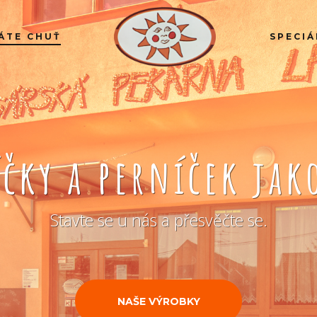
ÁTE CHUŤ
SPECIÁ
íčky a perníček ja
Stavte se u nás a přesvěčte se.
NAŠE VÝROBKY