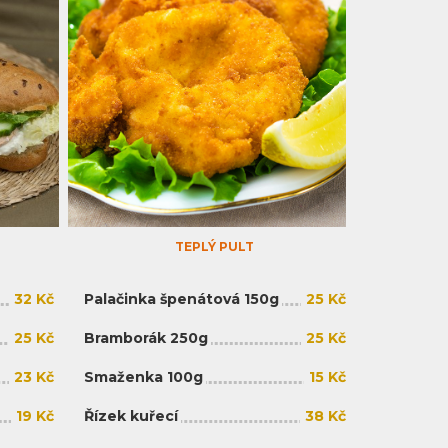
TEPLÝ PULT
32 Kč
Palačinka špenátová 150g
25 Kč
25 Kč
Bramborák 250g
25 Kč
23 Kč
Smaženka 100g
15 Kč
19 Kč
Řízek kuřecí
38 Kč