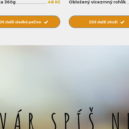
a 360g
48 Kč
Obložený vícezrnný rohlík
DE další sladké pečivo
ZDE další zboží
SVÁR SPÍŠ N