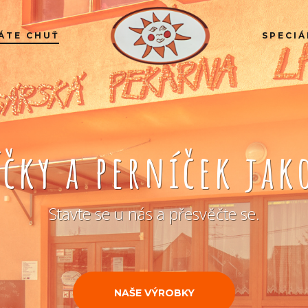
ÁTE CHUŤ
SPECIÁ
íčky a perníček ja
Stavte se u nás a přesvěčte se.
NAŠE VÝROBKY