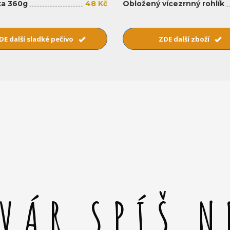
a 360g
48 Kč
Obložený vícezrnný rohlík
DE další sladké pečivo
ZDE další zboží
SVÁR SPÍŠ N