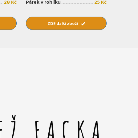
28 Kč
Párek v rohlíku
25 Kč
ZDE další zboží
EŽ FACKA