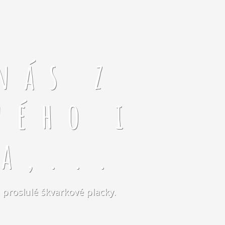
nás z
ného i
a,...
 proslulé škvarkové placky.