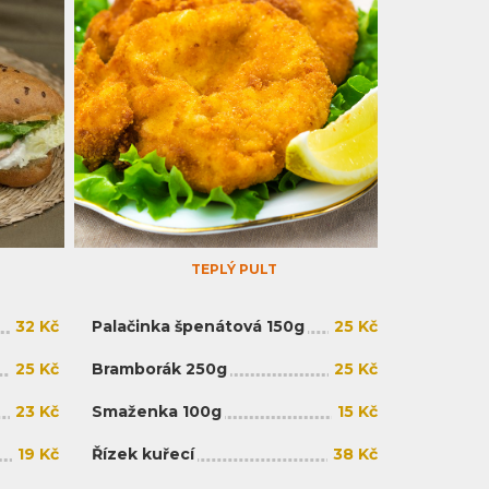
TEPLÝ PULT
32 Kč
Palačinka špenátová 150g
25 Kč
25 Kč
Bramborák 250g
25 Kč
23 Kč
Smaženka 100g
15 Kč
19 Kč
Řízek kuřecí
38 Kč