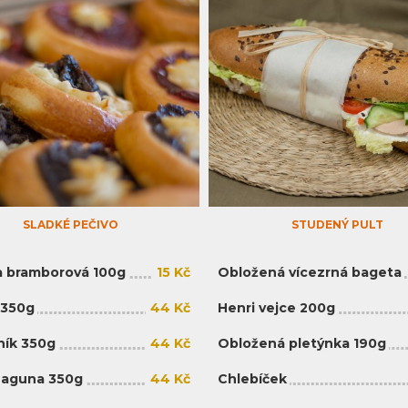
SLADKÉ PEČIVO
STUDENÝ PULT
 bramborová 100g
15 Kč
Obložená vícezrná bageta
 350g
44 Kč
Henri vejce 200g
ík 350g
44 Kč
Obložená pletýnka 190g
Laguna 350g
44 Kč
Chlebíček