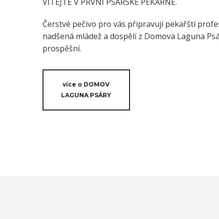
VÍTEJTE V PRVNÍ PSÁRSKÉ PEKÁRNĚ.
Čerstvé pečivo pro vás připravují pekařští profes
nadšená mládež a dospělí z Domova Laguna Psáry
prospěšní.
více o DOMOV
LAGUNA PSÁRY