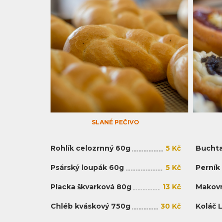
SLANÉ PEČIVO
Rohlík celozrnný 60g
5 Kč
Buchta
Psárský loupák 60g
5 Kč
Perník
Placka škvarková 80g
13 Kč
Makovn
Chléb kváskový 750g
30 Kč
Koláč 