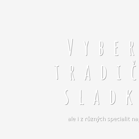
Vybe
tradi
slad
ale i z různých specialit 