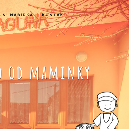
LNÍ NABÍDKA
KONTAKT
ko od maminky