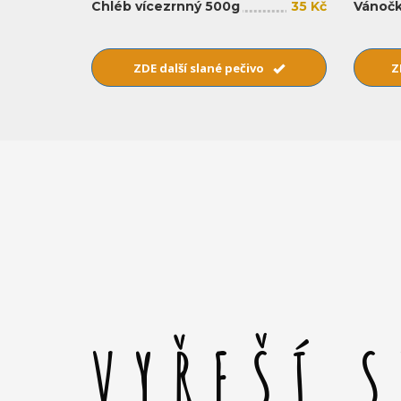
Chléb vícezrnný 500g
35 Kč
Vánočk
ZDE další slané pečivo
Z
VYŘEŠÍ 