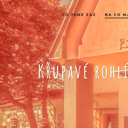
CO JSME ZAČ
NA CO M
Křupavé rohl