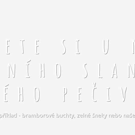
rete si u 
čního sla
kého pečiv
například - bramborové buchty, zelné šneky nebo naše