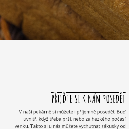
PŘIJĎTE SI K NÁM POSEDĚT
V naší pekárně si můžete i příjemně posedět. Buď
uvnitř, když třeba prší, nebo za hezkého počasí
venku. Takto si u nás můžete vychutnat zákusky od