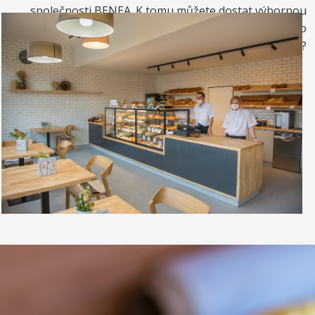
společnosti BENEA. K tomu můžete dostat výbornou
kávou. Nebo si raději dáte zrmzlinový pohár nebo
vynikající točenou zmrzlinu?