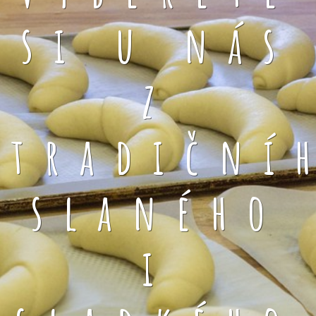
si u nás
z
tradiční
slaného
i