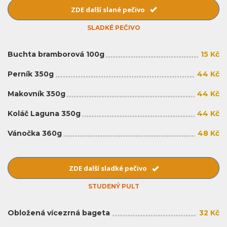
ZDE další slané pečivo
SLADKÉ PEČIVO
Buchta bramborová 100g
15 Kč
Perník 350g
44 Kč
Makovník 350g
44 Kč
Koláč Laguna 350g
44 Kč
Vánočka 360g
48 Kč
ZDE další sladké pečivo
STUDENÝ PULT
Obložená vícezrná bageta
32 Kč