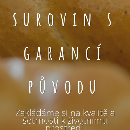
surovin s
garancí
původu
Zakládáme si na kvalitě a
šetrnosti k životnímu
prostředí.