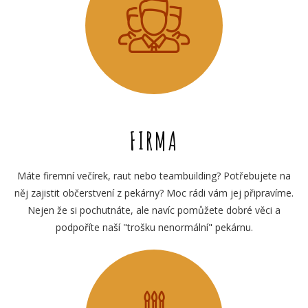
FIRMA
Máte firemní večírek, raut nebo teambuilding? Potřebujete na
něj zajistit občerstvení z pekárny? Moc rádi vám jej připravíme.
Nejen že si pochutnáte, ale navíc pomůžete dobré věci a
podpoříte naší "trošku nenormální" pekárnu.