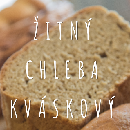
ŽITNÝ
CHLEBA
KVÁSKOVÝ