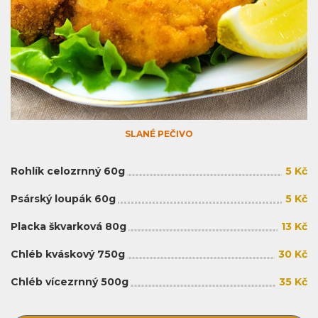
SLANÉ PEČIVO
Rohlík celozrnný 60g
5 Kč
Psárský loupák 60g
5 Kč
Placka škvarková 80g
13 Kč
Chléb kváskový 750g
30 Kč
Chléb vícezrnný 500g
35 Kč