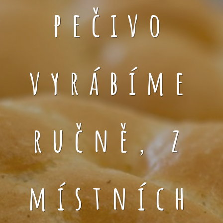
pečivo
vyrábíme
ručně, z
místních