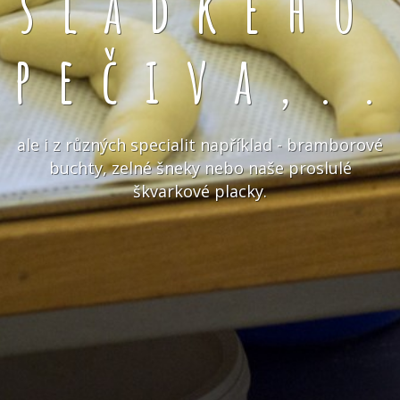
sladkého
pečiva,.
ale i z různých specialit například - bramborové
buchty, zelné šneky nebo naše proslulé
škvarkové placky.