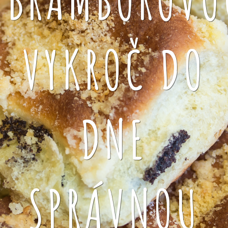
VYKROČ DO
DNE
SPRÁVNOU