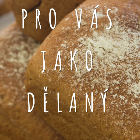
PRO VÁS
JAKO
DĚLANÝ