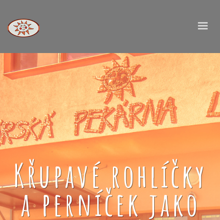
Křupavé rohlíčky
a perníček jako