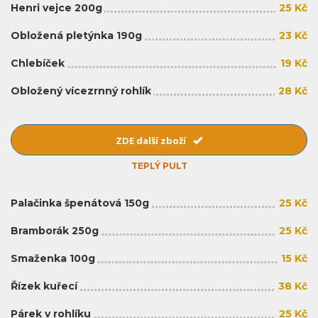
Henri vejce 200g
25 Kč
Obložená pletýnka 190g
23 Kč
Chlebíček
19 Kč
Obložený vícezrnný rohlík
28 Kč
ZDE další zboží
TEPLÝ PULT
Palačinka špenátová 150g
25 Kč
Bramborák 250g
25 Kč
Smaženka 100g
15 Kč
Řízek kuřecí
38 Kč
Párek v rohlíku
25 Kč