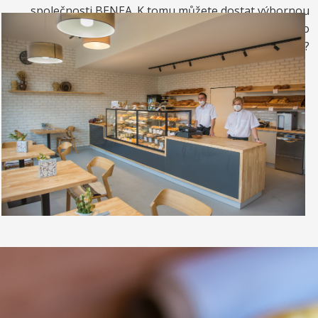
společnosti BENEA. K tomu můžete dostat výbornou
kávou. Nebo si raději dáte zrmzlinový pohár nebo
vynikající točenou zmrzlinu?