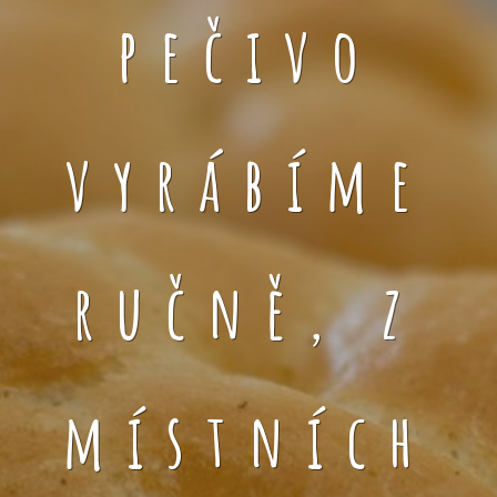
pečivo
vyrábíme
ručně, z
místních