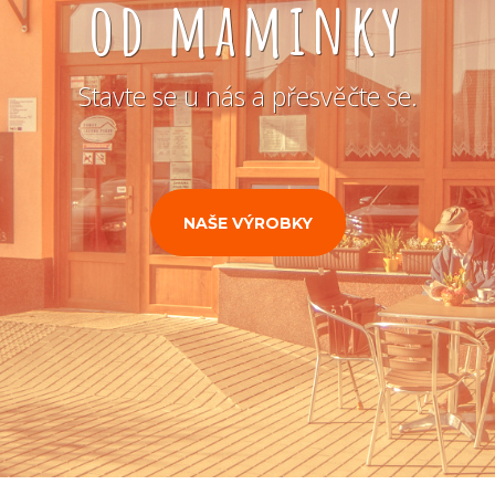
od maminky
Stavte se u nás a přesvěčte se.
NAŠE VÝROBKY