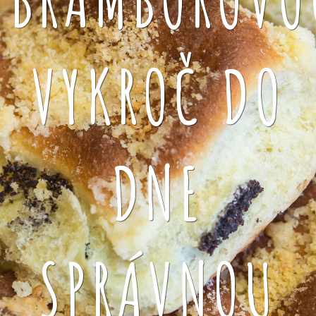
VYKROČ DO
DNE
SPRÁVNOU