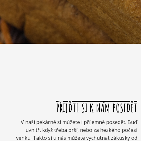
PŘIJĎTE SI K NÁM POSEDĚT
V naší pekárně si můžete i příjemně posedět. Buď
uvnitř, když třeba prší, nebo za hezkého počasí
venku. Takto si u nás můžete vychutnat zákusky od