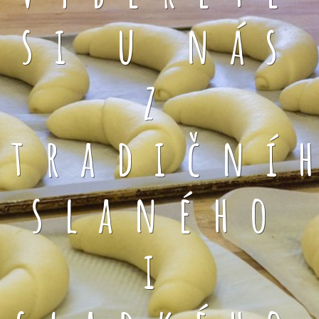
si u nás
z
tradiční
slaného
i