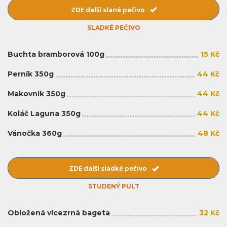
ZDE další slané pečivo
SLADKÉ PEČIVO
Buchta bramborová 100g
15 Kč
Perník 350g
44 Kč
Makovník 350g
44 Kč
Koláč Laguna 350g
44 Kč
Vánočka 360g
48 Kč
ZDE další sladké pečivo
STUDENÝ PULT
Obložená vícezrná bageta
32 Kč