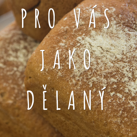
PRO VÁS
JAKO
DĚLANÝ