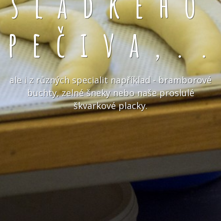
sladkého
pečiva,.
ale i z různých specialit například - bramborové
buchty, zelné šneky nebo naše proslulé
škvarkové placky.