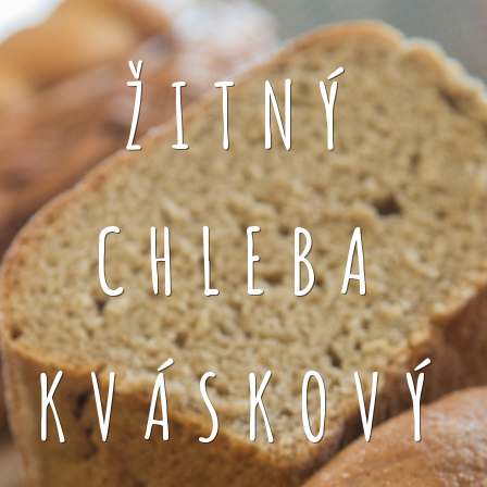
ŽITNÝ
CHLEBA
KVÁSKOVÝ