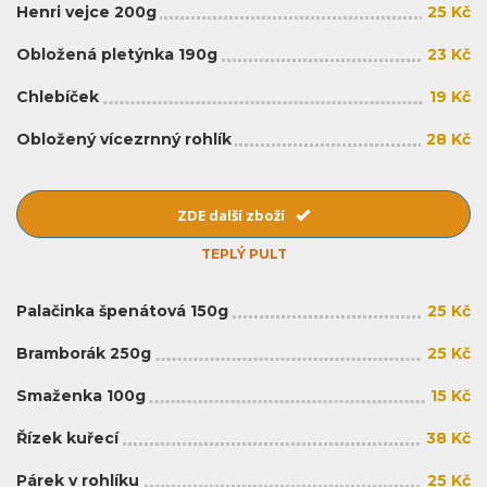
Henri vejce 200g
25 Kč
Obložená pletýnka 190g
23 Kč
Chlebíček
19 Kč
Obložený vícezrnný rohlík
28 Kč
ZDE další zboží
TEPLÝ PULT
Palačinka špenátová 150g
25 Kč
Bramborák 250g
25 Kč
Smaženka 100g
15 Kč
Řízek kuřecí
38 Kč
Párek v rohlíku
25 Kč