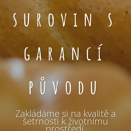
surovin s
garancí
původu
Zakládáme si na kvalitě a
šetrnosti k životnímu
prostředí.