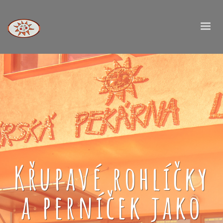
Křupavé rohlíčky
a perníček jako