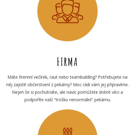
FIRMA
Máte firemní večírek, raut nebo teambuilding? Potřebujete na
něj zajistit občerstvení z pekárny? Moc rádi vám jej připravíme.
Nejen že si pochutnáte, ale navíc pomůžete dobré věci a
podpoříte naší "trošku nenormální" pekárnu.