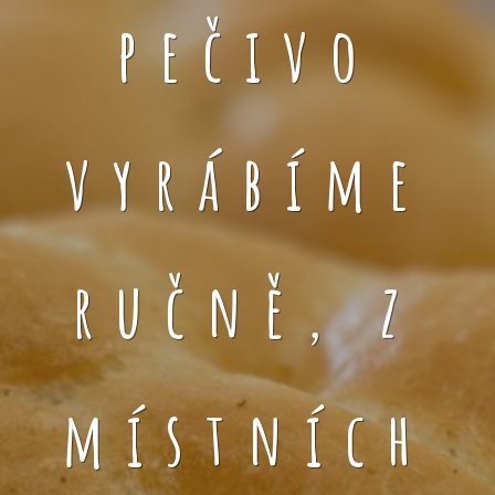
pečivo
vyrábíme
ručně, z
místních