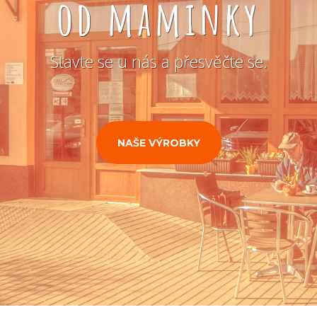
od maminky
Stavte se u nás a přesvěčte se.
NAŠE VÝROBKY