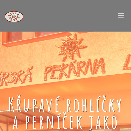
Křupavé rohlíčky
a perníček jako