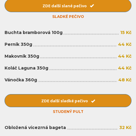
ZDE další slané pečivo
SLADKÉ PEČIVO
Buchta bramborová 100g
15 Kč
Perník 350g
44 Kč
Makovník 350g
44 Kč
Koláč Laguna 350g
44 Kč
Vánočka 360g
48 Kč
ZDE další sladké pečivo
STUDENÝ PULT
Obložená vícezrná bageta
32 Kč