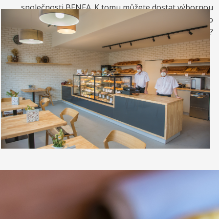
společnosti BENEA. K tomu můžete dostat výbornou
kávou. Nebo si raději dáte zrmzlinový pohár nebo
vynikající točenou zmrzlinu?