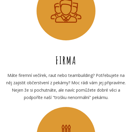
FIRMA
Máte firemní večírek, raut nebo teambuilding? Potřebujete na
něj zajistit občerstvení z pekárny? Moc rádi vám jej připravíme.
Nejen že si pochutnáte, ale navíc pomůžete dobré věci a
podpoříte naší "trošku nenormální" pekárnu.