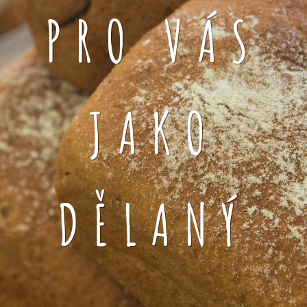
PRO VÁS
JAKO
DĚLANÝ