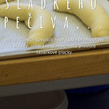
sladkého
pečiva,.
ale i z různých specialit například - bramborové
buchty, zelné šneky nebo naše proslulé
škvarkové placky.