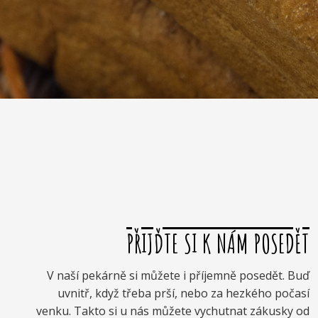
PŘIJĎTE SI K NÁM POSEDĚT
V naší pekárně si můžete i příjemně posedět. Buď
uvnitř, když třeba prší, nebo za hezkého počasí
venku. Takto si u nás můžete vychutnat zákusky od