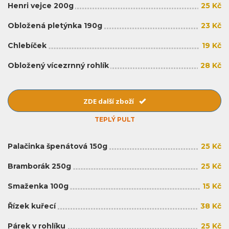
Henri vejce 200g
25 Kč
Obložená pletýnka 190g
23 Kč
Chlebíček
19 Kč
Obložený vícezrnný rohlík
28 Kč
ZDE další zboží
TEPLÝ PULT
Palačinka špenátová 150g
25 Kč
Bramborák 250g
25 Kč
Smaženka 100g
15 Kč
Řízek kuřecí
38 Kč
Párek v rohlíku
25 Kč