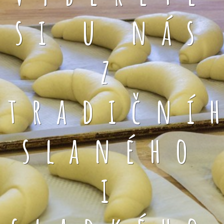
si u nás
z
tradiční
slaného
i