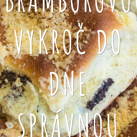
VYKROČ DO
DNE
SPRÁVNOU