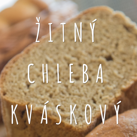
ŽITNÝ
CHLEBA
KVÁSKOVÝ