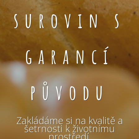
surovin s
garancí
původu
Zakládáme si na kvalitě a
šetrnosti k životnímu
prostředí.