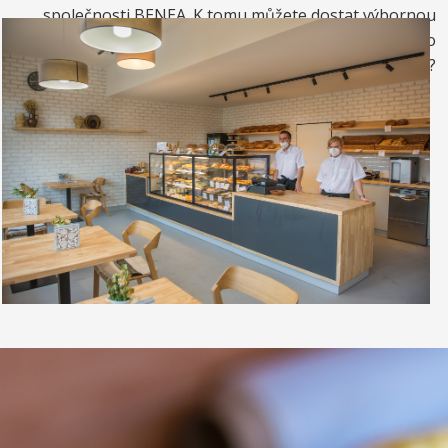
společnosti BENEA. K tomu můžete dostat výbornou
kávou. Nebo si raději dáte zrmzlinový pohár nebo
vynikající točenou zmrzlinu?