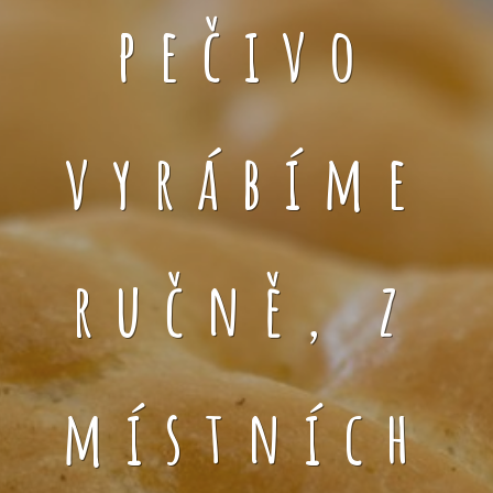
pečivo
vyrábíme
ručně, z
místních