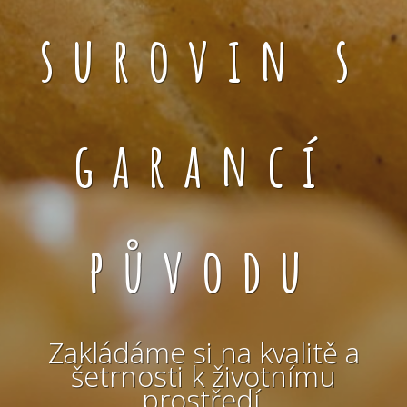
surovin s
garancí
původu
Zakládáme si na kvalitě a
šetrnosti k životnímu
prostředí.