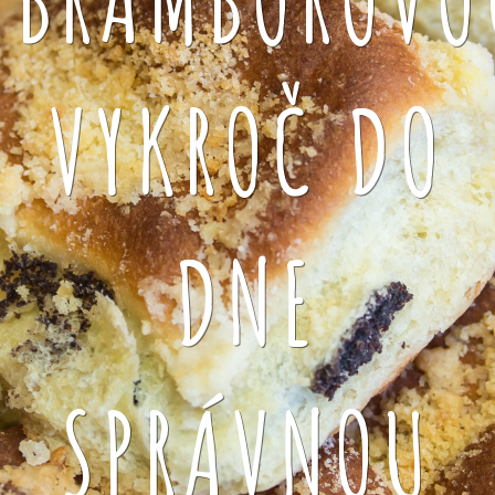
VYKROČ DO
DNE
SPRÁVNOU