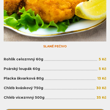
SLANÉ PEČIVO
Rohlík celozrnný 60g
5 Kč
Psárský loupák 60g
5 Kč
Placka škvarková 80g
13 Kč
Chléb kváskový 750g
30 Kč
Chléb vícezrnný 500g
35 Kč