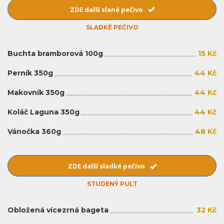
ZDE další slané pečivo
SLADKÉ PEČIVO
Buchta bramborová 100g
15 Kč
Perník 350g
44 Kč
Makovník 350g
44 Kč
Koláč Laguna 350g
44 Kč
Vánočka 360g
48 Kč
ZDE další sladké pečivo
STUDENÝ PULT
Obložená vícezrná bageta
32 Kč