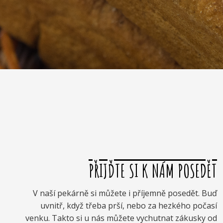
PŘIJĎTE SI K NÁM POSEDĚT
V naší pekárně si můžete i příjemně posedět. Buď
uvnitř, když třeba prší, nebo za hezkého počasí
venku. Takto si u nás můžete vychutnat zákusky od