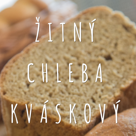
ŽITNÝ
CHLEBA
KVÁSKOVÝ