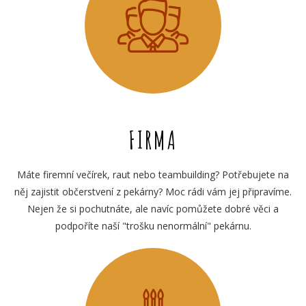
FIRMA
Máte firemní večírek, raut nebo teambuilding? Potřebujete na
něj zajistit občerstvení z pekárny? Moc rádi vám jej připravíme.
Nejen že si pochutnáte, ale navíc pomůžete dobré věci a
podpoříte naší "trošku nenormální" pekárnu.