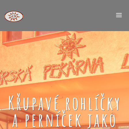
Křupavé rohlíčky
a perníček jako