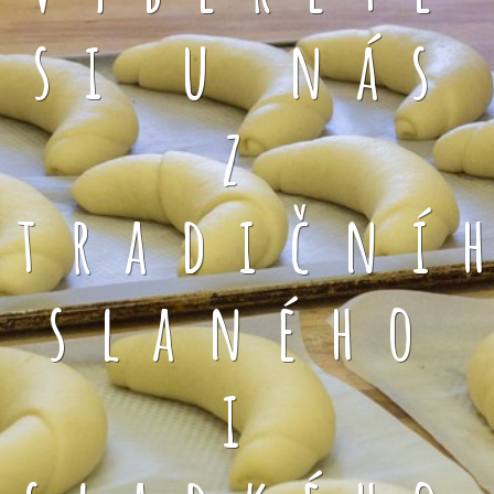
si u nás
z
tradiční
slaného
i