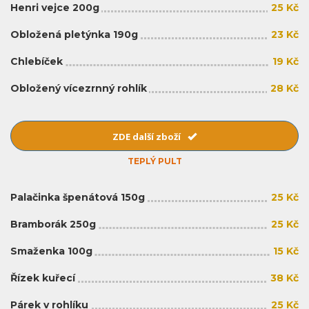
Henri vejce 200g
25 Kč
Obložená pletýnka 190g
23 Kč
Chlebíček
19 Kč
Obložený vícezrnný rohlík
28 Kč
ZDE další zboží
TEPLÝ PULT
Palačinka špenátová 150g
25 Kč
Bramborák 250g
25 Kč
Smaženka 100g
15 Kč
Řízek kuřecí
38 Kč
Párek v rohlíku
25 Kč