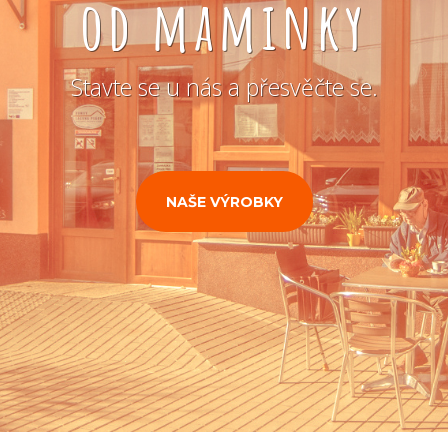
od maminky
Stavte se u nás a přesvěčte se.
NAŠE VÝROBKY