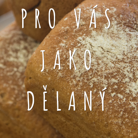
PRO VÁS
JAKO
DĚLANÝ