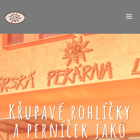
Křupavé rohlíčky
a perníček jako