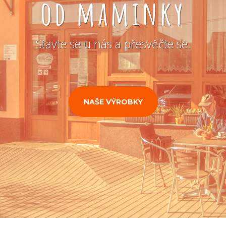
od maminky
Stavte se u nás a přesvěčte se.
NAŠE VÝROBKY