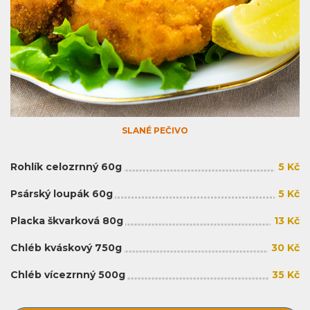
SLANÉ PEČIVO
Rohlík celozrnný 60g
5 Kč
Psárský loupák 60g
5 Kč
Placka škvarková 80g
13 Kč
Chléb kváskový 750g
30 Kč
Chléb vícezrnný 500g
35 Kč