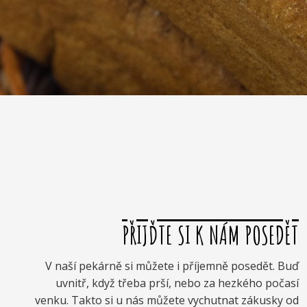
PŘIJĎTE SI K NÁM POSEDĚT
V naší pekárně si můžete i příjemně posedět. Buď
uvnitř, když třeba prší, nebo za hezkého počasí
venku. Takto si u nás můžete vychutnat zákusky od