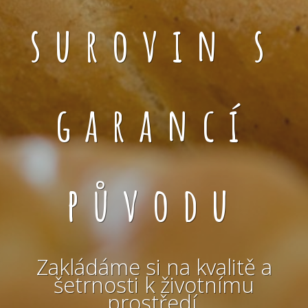
surovin s
garancí
původu
Zakládáme si na kvalitě a
šetrnosti k životnímu
prostředí.