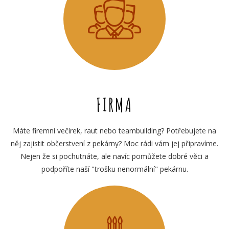
FIRMA
Máte firemní večírek, raut nebo teambuilding? Potřebujete na
něj zajistit občerstvení z pekárny? Moc rádi vám jej připravíme.
Nejen že si pochutnáte, ale navíc pomůžete dobré věci a
podpoříte naší "trošku nenormální" pekárnu.