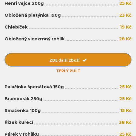
Henri vejce 200g
25 Kč
Obložená pletýnka 190g
23 Kč
Chlebíček
19 Kč
Obložený vícezrnný rohlík
28 Kč
ZDE další zboží
TEPLÝ PULT
Palačinka špenátová 150g
25 Kč
Bramborák 250g
25 Kč
Smaženka 100g
15 Kč
Řízek kuřecí
38 Kč
Párek v rohlíku
25 Kč