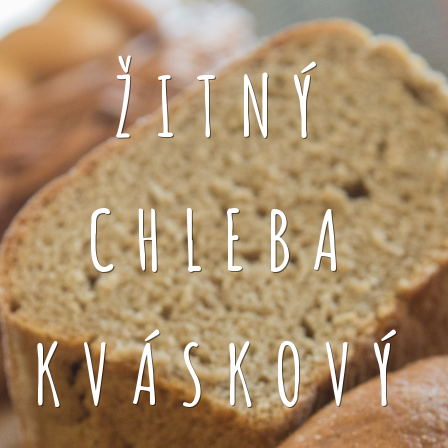
ŽITNÝ
CHLEBA
KVÁSKOVÝ