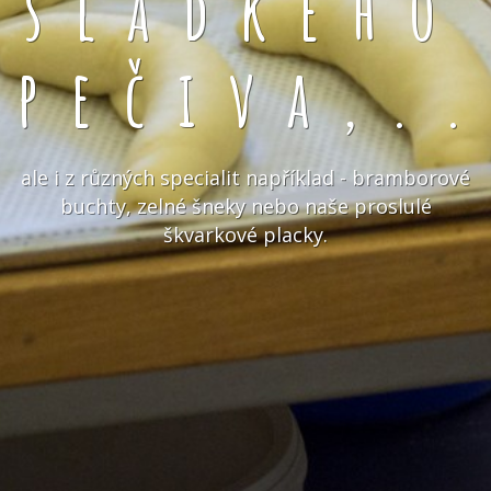
sladkého
pečiva,.
ale i z různých specialit například - bramborové
buchty, zelné šneky nebo naše proslulé
škvarkové placky.