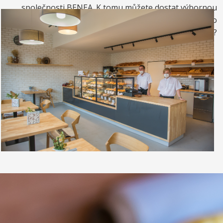
společnosti BENEA. K tomu můžete dostat výbornou
kávou. Nebo si raději dáte zrmzlinový pohár nebo
vynikající točenou zmrzlinu?