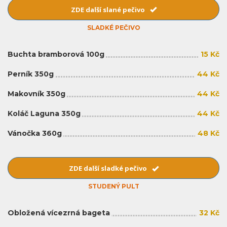
ZDE další slané pečivo
SLADKÉ PEČIVO
Buchta bramborová 100g
15 Kč
Perník 350g
44 Kč
Makovník 350g
44 Kč
Koláč Laguna 350g
44 Kč
Vánočka 360g
48 Kč
ZDE další sladké pečivo
STUDENÝ PULT
Obložená vícezrná bageta
32 Kč