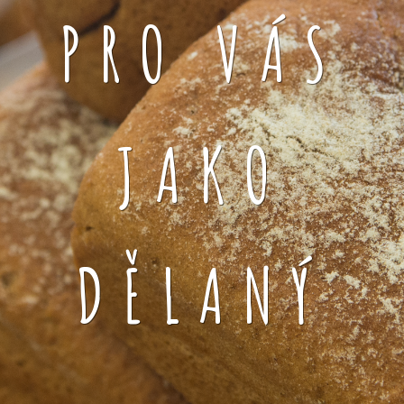
PRO VÁS
JAKO
DĚLANÝ