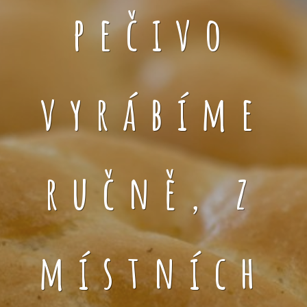
pečivo
vyrábíme
ručně, z
místních