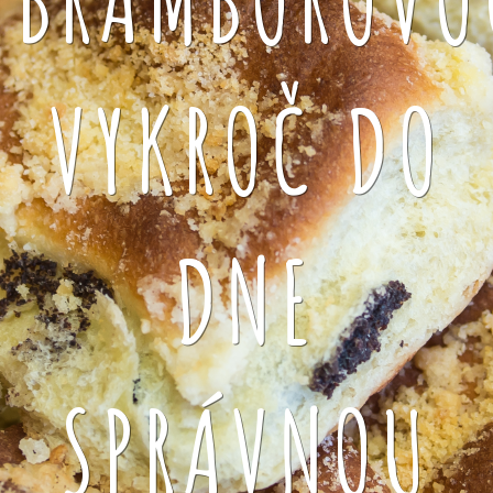
VYKROČ DO
DNE
SPRÁVNOU