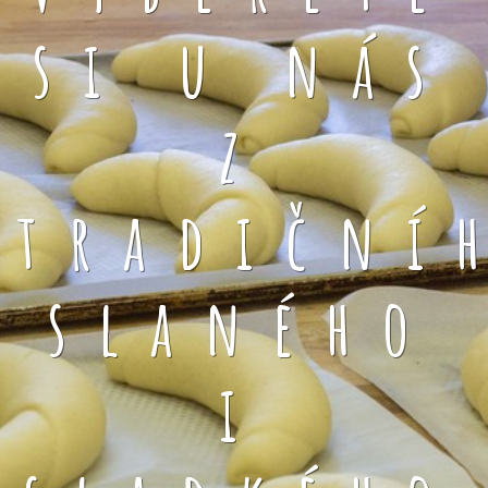
si u nás
z
tradiční
slaného
i