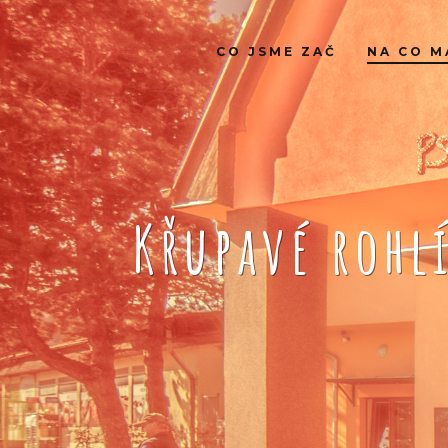
CO JSME ZAČ
NA CO M
Křupavé rohl