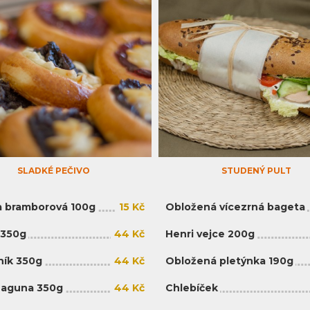
SLADKÉ PEČIVO
STUDENÝ PULT
 bramborová 100g
15 Kč
Obložená vícezrná bageta
 350g
44 Kč
Henri vejce 200g
ík 350g
44 Kč
Obložená pletýnka 190g
Laguna 350g
44 Kč
Chlebíček