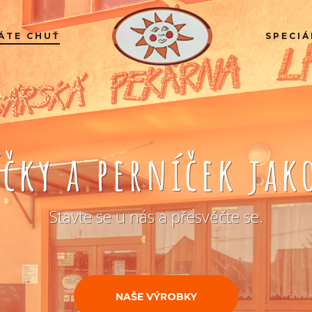
ÁTE CHUŤ
SPECIÁ
íčky a perníček ja
Stavte se u nás a přesvěčte se.
NAŠE VÝROBKY