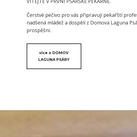
VÍTEJTE V PRVNÍ PSÁRSKÉ PEKÁRNĚ.
Čerstvé pečivo pro vás připravují pekařští profes
nadšená mládež a dospělí z Domova Laguna Psáry
prospěšní.
více o DOMOV
LAGUNA PSÁRY