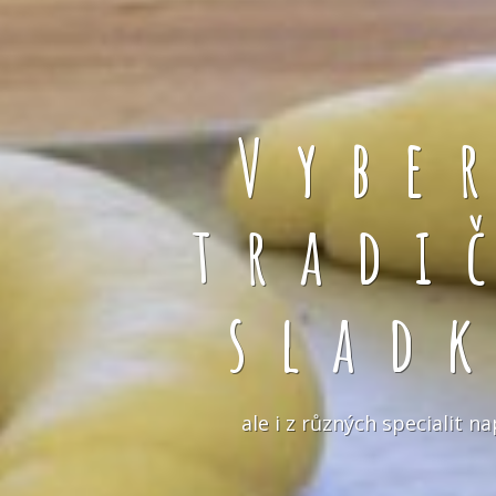
Vybe
tradi
slad
ale i z různých specialit 