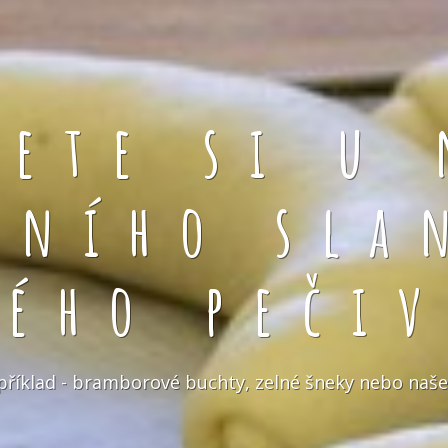
rete si u 
čního sla
kého pečiv
například - bramborové buchty, zelné šneky nebo naše