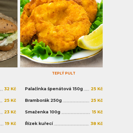
TEPLÝ PULT
32 Kč
Palačinka špenátová 150g
25 Kč
25 Kč
Bramborák 250g
25 Kč
23 Kč
Smaženka 100g
15 Kč
19 Kč
Řízek kuřecí
38 Kč