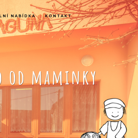
LNÍ NABÍDKA
KONTAKT
ko od maminky