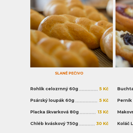
SLANÉ PEČIVO
Rohlík celozrnný 60g
5 Kč
Buchta
Psárský loupák 60g
5 Kč
Perník
Placka škvarková 80g
13 Kč
Makovn
Chléb kváskový 750g
30 Kč
Koláč 