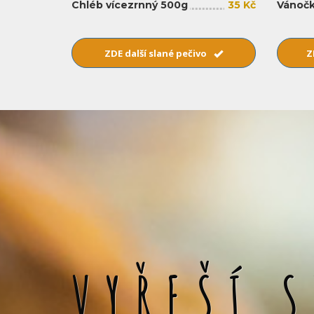
Chléb vícezrnný 500g
35 Kč
Vánočk
ZDE další slané pečivo
Z
VYŘEŠÍ 