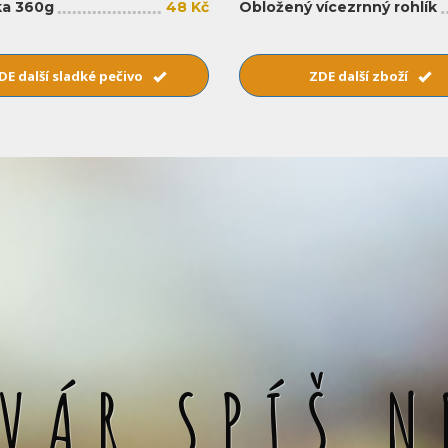
a 360g
48 Kč
Obložený vícezrnný rohlík
DE další sladké pečivo
ZDE další zboží
SVÁR SPÍŠ N