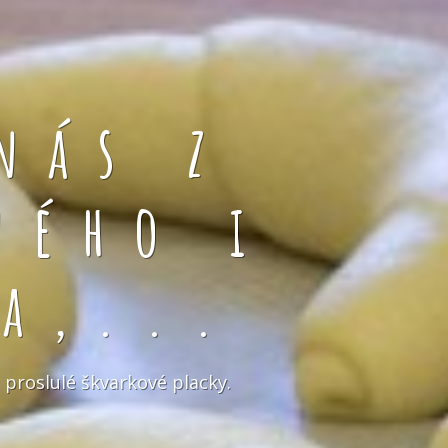
nás z
ného i
a,...
 proslulé škvarkové placky.