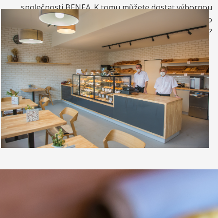
společnosti BENEA. K tomu můžete dostat výbornou
kávou. Nebo si raději dáte zrmzlinový pohár nebo
vynikající točenou zmrzlinu?