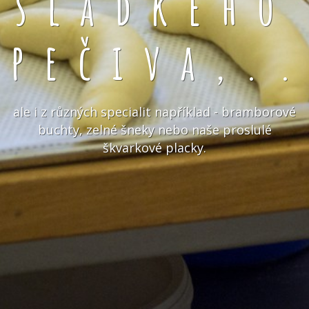
sladkého
pečiva,.
ale i z různých specialit například - bramborové
buchty, zelné šneky nebo naše proslulé
škvarkové placky.