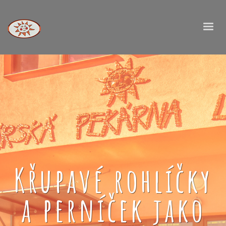
Křupavé rohlíčky
a perníček jako