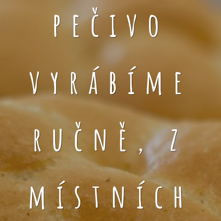
pečivo
vyrábíme
ručně, z
místních