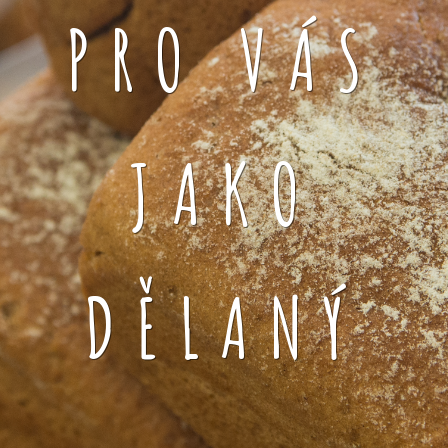
PRO VÁS
JAKO
DĚLANÝ