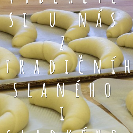
si u nás
z
tradiční
slaného
i