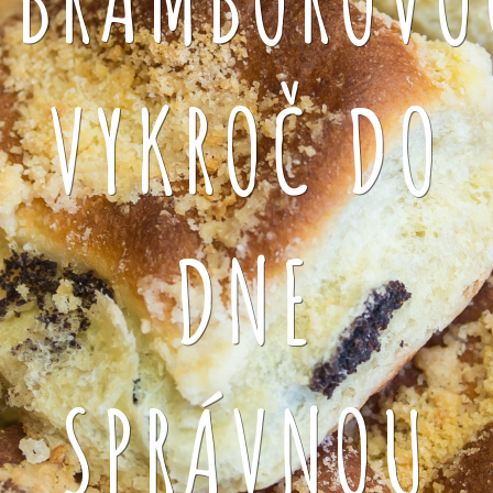
VYKROČ DO
DNE
SPRÁVNOU