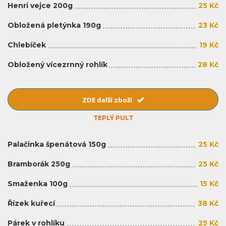
Henri vejce 200g
25 Kč
Obložená pletýnka 190g
23 Kč
Chlebíček
19 Kč
Obložený vícezrnný rohlík
28 Kč
ZDE další zboží
TEPLÝ PULT
Palačinka špenátová 150g
25 Kč
Bramborák 250g
25 Kč
Smaženka 100g
15 Kč
Řízek kuřecí
38 Kč
Párek v rohlíku
25 Kč