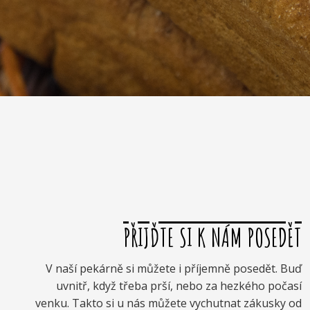
PŘIJĎTE SI K NÁM POSEDĚT
V naší pekárně si můžete i příjemně posedět. Buď
uvnitř, když třeba prší, nebo za hezkého počasí
venku. Takto si u nás můžete vychutnat zákusky od