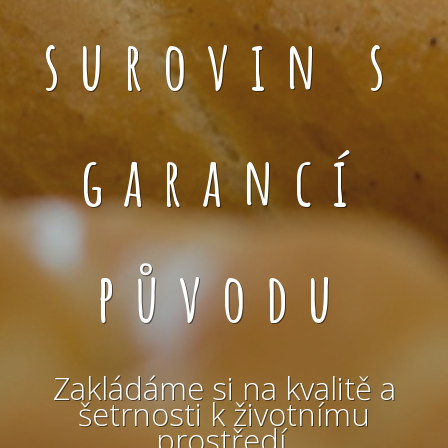
surovin s
garancí
původu
Zakládáme si na kvalitě a
šetrnosti k životnímu
prostředí.