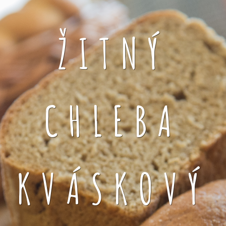
ŽITNÝ
CHLEBA
KVÁSKOVÝ