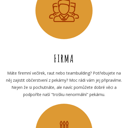
FIRMA
Máte firemní večírek, raut nebo teambuilding? Potřebujete na
něj zajistit občerstvení z pekárny? Moc rádi vám jej připravíme.
Nejen že si pochutnáte, ale navíc pomůžete dobré věci a
podpoříte naší "trošku nenormální" pekárnu.