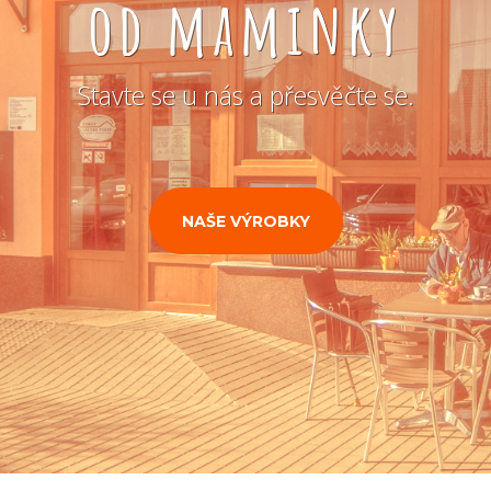
od maminky
Stavte se u nás a přesvěčte se.
NAŠE VÝROBKY