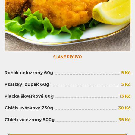
SLANÉ PEČIVO
Rohlík celozrnný 60g
5 Kč
Psárský loupák 60g
5 Kč
Placka škvarková 80g
13 Kč
Chléb kváskový 750g
30 Kč
Chléb vícezrnný 500g
35 Kč