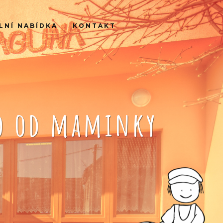
LNÍ NABÍDKA
KONTAKT
ko od maminky