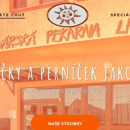
ÁTE CHUŤ
SPECIÁ
íčky a perníček ja
Stavte se u nás a přesvěčte se.
NAŠE VÝROBKY