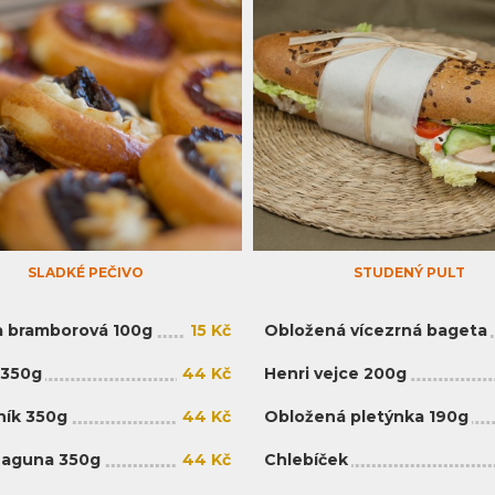
SLADKÉ PEČIVO
STUDENÝ PULT
 bramborová 100g
15 Kč
Obložená vícezrná bageta
 350g
44 Kč
Henri vejce 200g
ík 350g
44 Kč
Obložená pletýnka 190g
Laguna 350g
44 Kč
Chlebíček