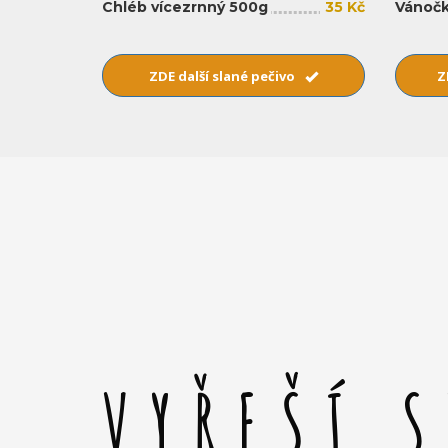
Chléb vícezrnný 500g
35 Kč
Vánočk
ZDE další slané pečivo
Z
VYŘEŠÍ 