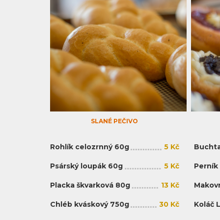
SLANÉ PEČIVO
Rohlík celozrnný 60g
5 Kč
Buchta
Psárský loupák 60g
5 Kč
Perník
Placka škvarková 80g
13 Kč
Makovn
Chléb kváskový 750g
30 Kč
Koláč 