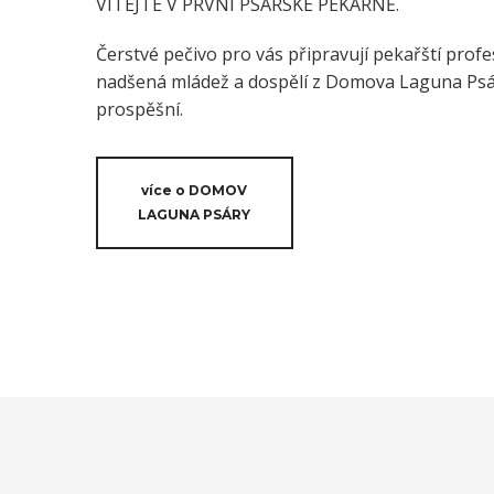
VÍTEJTE V PRVNÍ PSÁRSKÉ PEKÁRNĚ.
Čerstvé pečivo pro vás připravují pekařští profes
nadšená mládež a dospělí z Domova Laguna Psáry
prospěšní.
více o DOMOV
LAGUNA PSÁRY