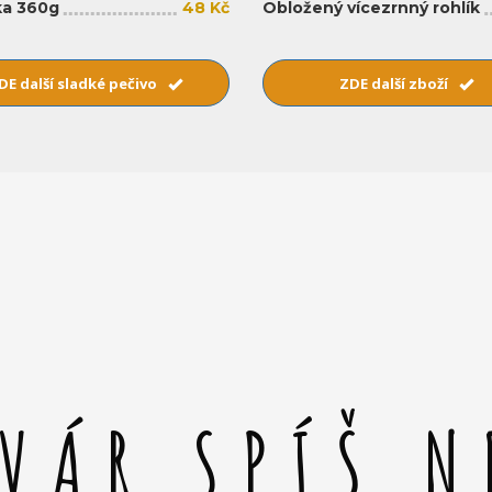
a 360g
48 Kč
Obložený vícezrnný rohlík
DE další sladké pečivo
ZDE další zboží
SVÁR SPÍŠ N