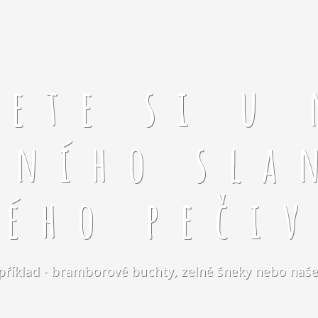
rete si u 
čního sla
kého pečiv
například - bramborové buchty, zelné šneky nebo naše