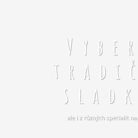
Vybe
tradi
slad
ale i z různých specialit 