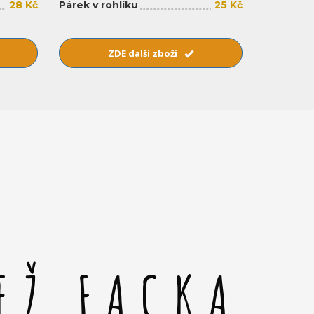
28 Kč
Párek v rohlíku
25 Kč
ZDE další zboží
EŽ FACKA