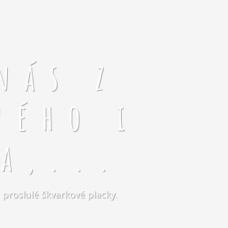
nás z
ného i
a,...
 proslulé škvarkové placky.