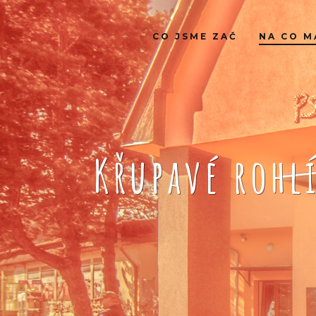
CO JSME ZAČ
NA CO M
Křupavé rohl