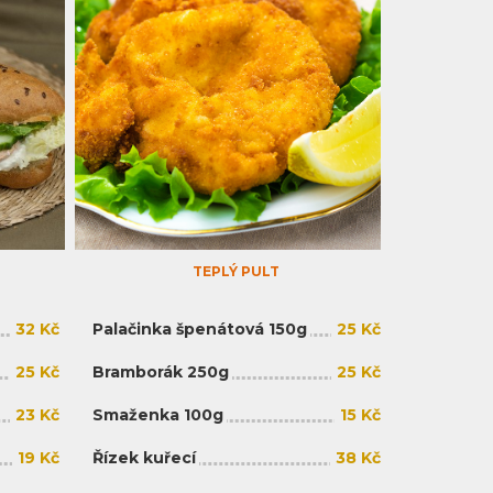
TEPLÝ PULT
32 Kč
Palačinka špenátová 150g
25 Kč
25 Kč
Bramborák 250g
25 Kč
23 Kč
Smaženka 100g
15 Kč
19 Kč
Řízek kuřecí
38 Kč