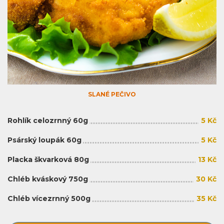
SLANÉ PEČIVO
Rohlík celozrnný 60g
5 Kč
Psárský loupák 60g
5 Kč
Placka škvarková 80g
13 Kč
Chléb kváskový 750g
30 Kč
Chléb vícezrnný 500g
35 Kč