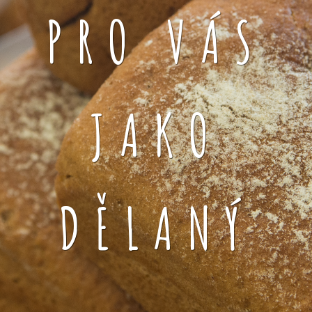
PRO VÁS
JAKO
DĚLANÝ