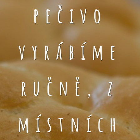
pečivo
vyrábíme
ručně, z
místních