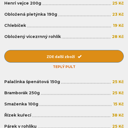
Henri vejce 200g
25 Kč
Obložená pletýnka 190g
23 Kč
Chlebíček
19 Kč
Obložený vícezrnný rohlík
28 Kč
ZDE další zboží
TEPLÝ PULT
Palačinka špenátová 150g
25 Kč
Bramborák 250g
25 Kč
Smaženka 100g
15 Kč
Řízek kuřecí
38 Kč
Párek v rohlíku
25 Kč