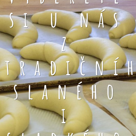
si u nás
z
tradiční
slaného
i