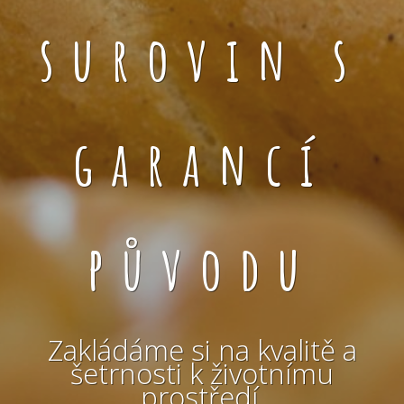
surovin s
garancí
původu
Zakládáme si na kvalitě a
šetrnosti k životnímu
prostředí.