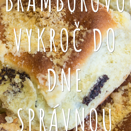
VYKROČ DO
DNE
SPRÁVNOU