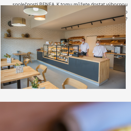
společnosti BENEA. K tomu můžete dostat výbornou
kávou. Nebo si raději dáte zrmzlinový pohár nebo
vynikající točenou zmrzlinu?