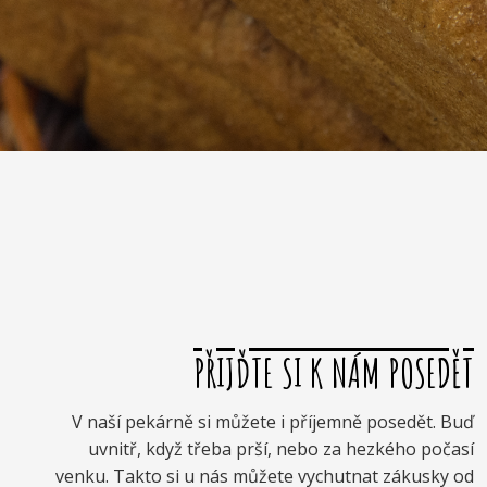
PŘIJĎTE SI K NÁM POSEDĚT
V naší pekárně si můžete i příjemně posedět. Buď
uvnitř, když třeba prší, nebo za hezkého počasí
venku. Takto si u nás můžete vychutnat zákusky od