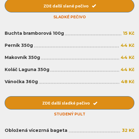
ZDE další slané pečivo
SLADKÉ PEČIVO
Buchta bramborová 100g
15 Kč
Perník 350g
44 Kč
Makovník 350g
44 Kč
Koláč Laguna 350g
44 Kč
Vánočka 360g
48 Kč
ZDE další sladké pečivo
STUDENÝ PULT
Obložená vícezrná bageta
32 Kč