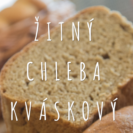
ŽITNÝ
CHLEBA
KVÁSKOVÝ