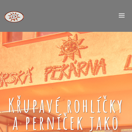
Křupavé rohlíčky
a perníček jako