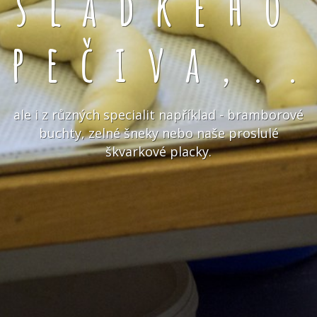
sladkého
pečiva,.
ale i z různých specialit například - bramborové
buchty, zelné šneky nebo naše proslulé
škvarkové placky.