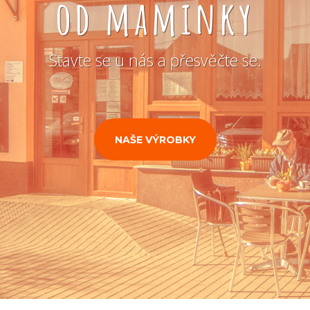
od maminky
Stavte se u nás a přesvěčte se.
NAŠE VÝROBKY