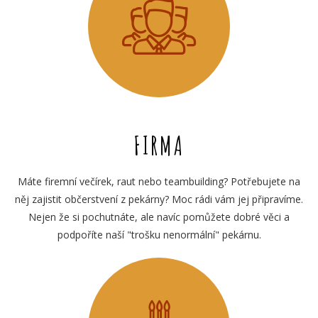
FIRMA
Máte firemní večírek, raut nebo teambuilding? Potřebujete na
něj zajistit občerstvení z pekárny? Moc rádi vám jej připravíme.
Nejen že si pochutnáte, ale navíc pomůžete dobré věci a
podpoříte naší "trošku nenormální" pekárnu.